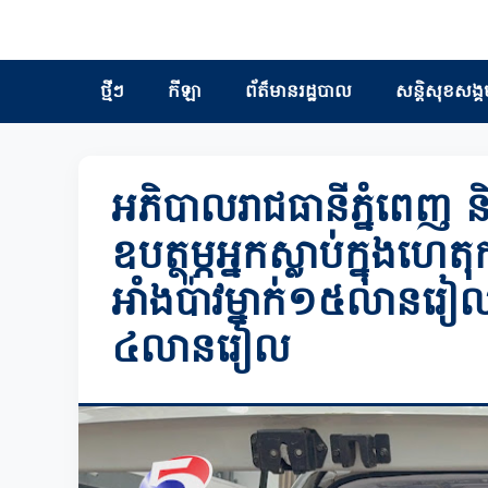
ថ្មីៗ
កីឡា
ព័ត៏មានរដ្ឋបាល
សន្តិសុខសង្គ
អភិបាលរាជធានីភ្នំពេញ 
ឧបត្ថម្ភអ្នកស្លាប់ក្នុង
អាំងប៉ាវម្នាក់១៥លានរៀល
៤លានរៀល