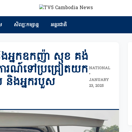
ម
សិល្បៈកម្សាន្ត
អន្តរជាតិ
និងអ្នកឧកញ៉ា សុខ គង់
ហេតុការណ៍ទៅប្រជ្រៀតយក
NATIONAL
•
 និងអ្នករបួស
JANUARY
23, 2025