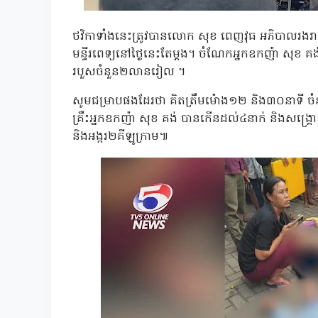
ថវិកាទាំងនេះត្រូវបានលោក សុខ ពេញវុធ អភិបាលរងរាជ
មន្ទីរពេទ្យនៅថ្ងៃនេះតែម្តង។ ចំណែកអ្នកឧកញ៉ា សុខ 
របួសចំនួន២លានរៀល ។
សូមជម្រាបផងដែរថា គិតត្រឹមម៉ោង១២ និង៣០នាទី ចំនួន
គ្រឹះអ្នកឧកញ៉ា សុខ គង់ បានកើនដល់៤នាក់ និងសង្គ្រ
និងអង្ករ២គីឡូក្រាម៕