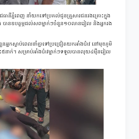
ធានីភ្នំពេញ នាំយកទៅប្រគល់ជូនគ្រួសារជនរងគ្រោះក្នុង
គង់ បានឧបត្ថម្ភដល់សពម្នាក់ៗចំនួន១០លានរៀល និងអ្នករង
អ្នកស្លាប់ពេលនាំគ្នាទៅប្រជ្រៀតយកអាំងប៉ាវ នៅមុខភូមិ
ោះ៥នាក់។ សម្រាប់អាំងប៉ាវម្នាក់ៗទទួលបានលុយ៤ម៉ឺនរៀល