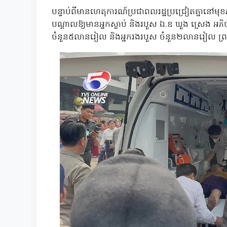
បន្ទាប់ពីមានហេតុការណ៍ប្រជាពលរដ្ឋប្រជ្រៀតគ្នានៅមុខភូ
បណ្តាលឱ្យមានអ្នកស្លាប់ និងរបួស ឯ.ឧ ឃួង ស្រេង អភិ
ចំនួន៥លានរៀល និងអ្នករងរបួស ចំនួន២លានរៀល ព្