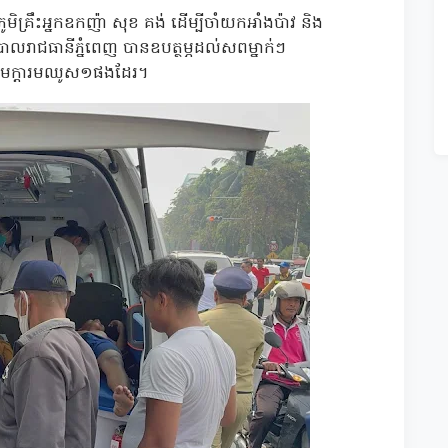
មិគ្រឹះអ្នកឧកញ៉ា សុខ គង់ ដើម្បីចាំយកអាំងប៉ាវ និង
បាលរាជធានីភ្នំពេញ បានឧបត្ថម្ភដល់សពម្នាក់ៗ
រមក្តារមឈូស១ផងដែរ។