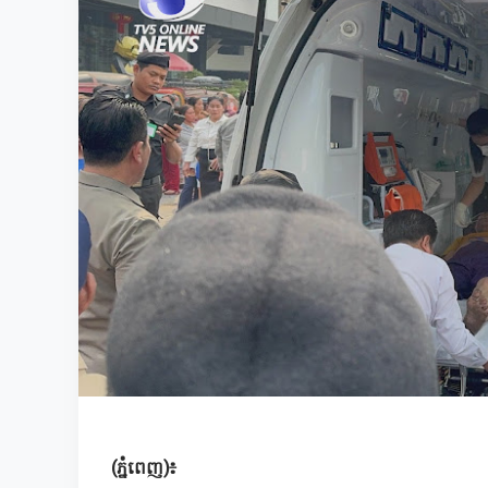
(ភ្នំពេញ)៖