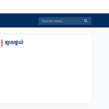
ផ្សាយផ្ទាល់