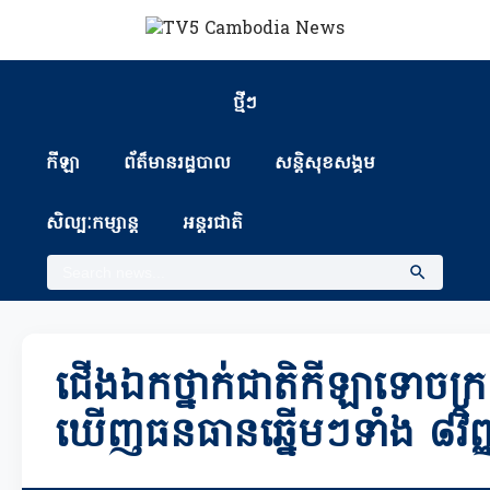
ថ្មីៗ
កីឡា
ព័ត៏មានរដ្ឋបាល
សន្តិសុខសង្គម
សិល្បៈកម្សាន្ត
អន្តរជាតិ
ជើងឯកថ្នាក់ជាតិកីឡាទោចក
ឃើញធនធានឆ្នើមៗទាំង ៨វិញ