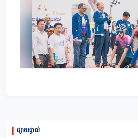
ផ្សាយផ្ទាល់