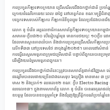
ការប្រកួតកីឡាទោចក្រយាន ជ្រើសរើសជើងឯកថ្នាក់ជាតិ ប្រច
ក្រោយដំណើរការរយៈពេល ៣ថ្ងៃ នៅខេត្តកំពត ខណៈមន្ដ្រីជំនា
បច្ចេកទេសរបស់កីឡាករ កីឡាការិនីចូលរួម ដែលប្រជែងបានជ័
លោក នូ ចំរើន អគ្គលេខាធិការសហព័ន្ធកីឡាទោចក្រយានកម្ពុជ
សមាគម-ក្លឹបជា២០ បើធៀបឆ្នាំមុន មានការថយចុះ ១០ក្លឹប ដោយស
ដែលមានស្ថានភាពលំបាក និងជាការប្រកួតជ្រើសរើសកីឡាករប្រមូលផ
លើកទី៣៣ នៅប្រទេសថៃ នាចុងឆ្នាំ២០២៥។ គោលដៅសំខាន់ នៃក
ការធ្វើតេស្ដសមត្ថភាពក្រុមជម្រើសជាតិ បន្ទាប់ពីពួកគេបានប្រមូល
ដើម្បីវាយតម្លៃសមត្ថភាពពួកគេ។
ការប្រកួតជើងឯកថ្នាក់ជាតិនេះត្រូវបានសហព័ន្ធដាក់៨វិញ្ញាសា 
ដណ្ដើមបានមេដាយច្រើនជាងគេសរុប ៦គ្រឿង មានមាស ៣ ប្រាក់ ១ 
មាស ២ និងប្រាក់១ ឈរលេខ២ ខណៈ ក្លឹប Electro Racing ឈ្
ឈរលេខ៣។ ក្នុងនាមសហព័ន្ធ លោក នូ ចំរើន បានអរគុណដល់ក្រស
ឧបត្ថម្ភ ដែលបានឧបត្ថម្ភគាំទ្រ និងជំរុញឱ្យព្រឹត្តិការណ៍ប្រចាំ