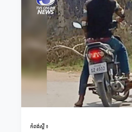
កំពង់ស្ពឺ ៖