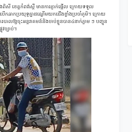
គងពិសី ខេត្តកំពង់ស្ពឺ មានការភ្ញាក់ផ្អើល ក្រោយទទួល
ីបើកឆាកប្រយុទ្ធគ្នាដណ្តើមយកជើងខ្លាំងប្រចាំភូមិ។ ក្រោយ
លឱ្យចុះអន្តរាគមន៍និងចាប់ខ្លួនបាន៤នាក់ភ្លាម ៗ បញ្ជូន
ូវច្បាប់។