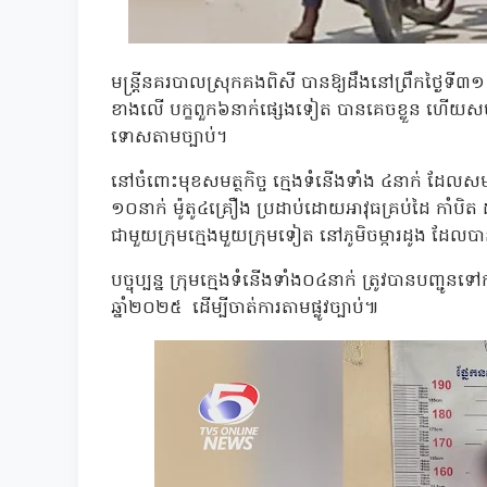
មន្ត្រីនគរបាលស្រុកគងពិសី បានឱ្យដឹងនៅព្រឹកថ្ងៃទី៣
ខាងលើ បក្ខពួក៦នាក់ផ្សេងទៀត បានគេចខ្លួន ហើយសមត្ថកិច្
ទោសតាមច្បាប់។
នៅចំពោះមុខសមត្ថកិច្ច ក្មេងទំនើងទាំង ៤នាក់ ដែលសមត្ថ
១០នាក់ ម៉ូតូ៤គ្រឿង ប្រដាប់ដោយអាវុធគ្រប់ដៃ កាំបិត ដាវ 
ជាមួយក្រុមក្មេងមួយក្រុមទៀត នៅភូមិចម្ការដូង ដែលបាន
បច្ចុប្បន្ន ក្រុមក្មេងទំនើងទាំង០៤នាក់ ត្រូវបានបញ្
ឆ្នាំ២០២៥ ដើម្បីចាត់ការតាមផ្លូវច្បាប់៕