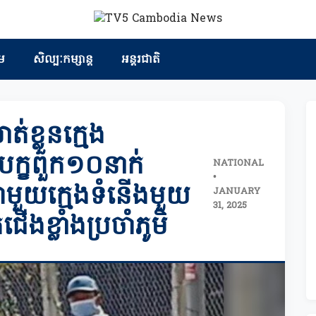
ម
សិល្បៈកម្សាន្ត
អន្តរជាតិ
ខ្លួនក្មេង
បក្ខពួក១០នាក់
NATIONAL
•
ាមួយក្មេងទំនើងមួយ
JANUARY
31, 2025
ងខ្លាំងប្រចាំភូមិ