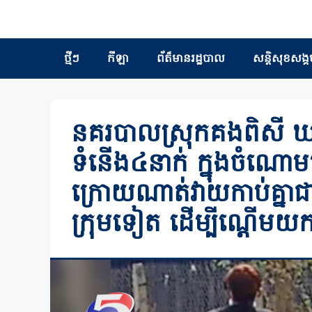
ថ្មីៗ
កីឡា
ព័ត៏មានរដ្ឋបាល
សន្តិសុខសង្គ
នគរបាលស្រុកគងពិសី ឃាត់
ទំនើង៤នាក់ ក្នុងចំណោម
ក្រោយណាត់វាយកាប់គ្នាជ
ក្រុមទៀត ដើម្បីណ្តើមយកជើ