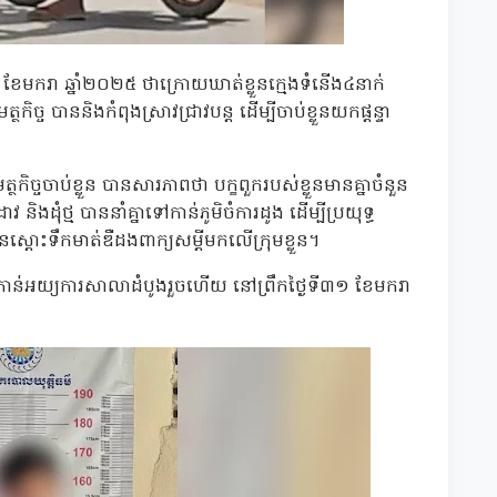
១ ខែមករា ឆ្នាំ២០២៥ ថាក្រោយឃាត់ខ្លួនក្មេងទំនើង៤នាក់
ច បាននិងកំពុងស្រាវជ្រាវបន្ត ដើម្បីចាប់ខ្លួនយកផ្តន្ទា
កិច្ចចាប់ខ្លួន បានសារភាពថា បក្ខពួករបស់ខ្លួនមានគ្នាចំនួន
និងដុំថ្ម បាននាំគ្នាទៅកាន់ភូមិចំការដូង ដើម្បីប្រយុទ្ធ
ស្តោះទឹកមាត់ឌឺដងពាក្យសម្ដីមកលើក្រុមខ្លួន។
ជូនទៅកាន់អយ្យការសាលាដំបូងរួចហើយ នៅព្រឹកថ្ងៃទី៣១ ខែមករា