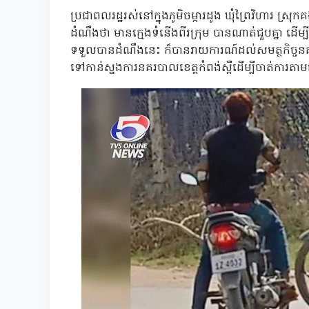
ប្រជាពលរដ្ឋរស់នៅក្នុងភូមិចម្ការដូង ឃុំព្រៃវិហារ ស្រុក
ដំណឹងថា មានក្មេងទំនើងពីរក្រុម បានណាត់ជួបគ្នា ដើម្ប
ទទួលបានដំណឹងនេះ ក៏បានរាយការណ៍ដល់សមត្ថកិច្ចនគរបា
ទៅកាន់ស្នងការនគរបាលខេត្តកំពង់ស្ពឺដើម្បីចាត់ការតាមផ្ល