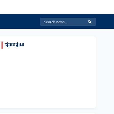
ផ្សាយផ្ទាល់