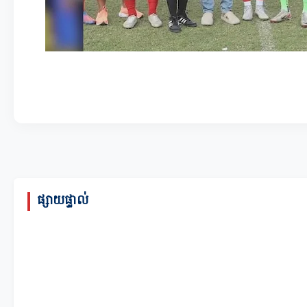
ផ្សាយផ្ទាល់