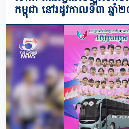
កម្ពុជា នៅរដូវកាលទី៣ ឆ្នា