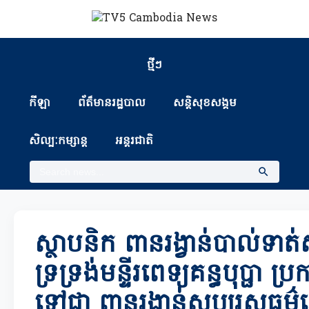
ថ្មីៗ
កីឡា
ព័ត៏មានរដ្ឋបាល
សន្តិសុខសង្គម
សិល្បៈកម្សាន្ត
អន្តរជាតិ
ស្ថាបនិក ពានរង្វាន់បាល់ទាត
ទ្រទ្រង់មន្ទីរពេទ្យគន្ធបុប្ផា ប្
ទៅជា ពានរង្វាន់សប្បុរសធម៌ដើ