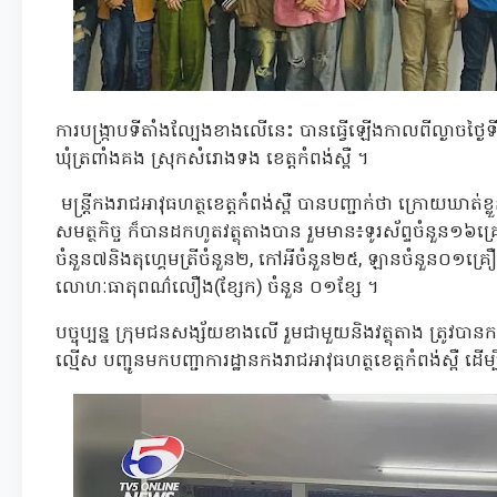
ការបង្ក្រាបទីតាំងល្បែងខាងលើនេះ បានធ្វើឡើងកាលពីល្ងាចថ្ងៃទ
ឃុំត្រពាំងគង ស្រុកសំរោងទង ខេត្តកំពង់ស្ពឺ ។
មន្ត្រីកងរាជអាវុធហត្ថខេត្តកំពង់ស្ពឺ បានបញ្ជាក់ថា ក្រោយឃាត
សមត្ថកិច្ច ក៏បានដកហូតវត្ថុតាងបាន រួមមាន៖ទូរស័ព្ទចំនួន១៦
ចំនួន៧និងតុហ្គេមត្រីចំនួន២, កៅអីចំនួន២៥, ឡានចំនួន០១គ្រ
លោហៈធាតុពណ៌លឿង(ខ្សែក) ចំនួន ០១ខ្សែ ។
បច្ចុប្បន្ន ក្រុមជនសង្ស័យខាងលើ រួមជាមួយនិងវត្ថុតាង ត្រូវបានកម
ល្មើស បញ្ជូនមកបញ្ជាការដ្ឋានកងរាជអាវុធហត្ថខេត្តកំពង់ស្ពឺ ដើម្ប