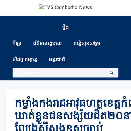
ថ្មីៗ
កីឡា
ព័ត៏មានរដ្ឋបាល
សន្តិសុខសង្គម
សិល្បៈកម្សាន្ត
អន្តរជាតិ
កម្លាំងកងរាជអាវុធហត្ថខេត្តកំពង
ឃាត់ខ្លួនជនសង្ស័យជិត២០នាក់
ល្បែងស៊ីសងខុសច្បាប់