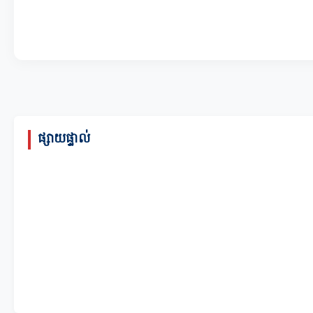
ផ្សាយផ្ទាល់