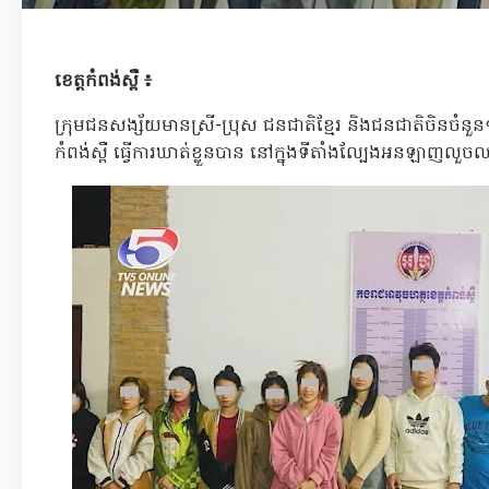
ខេត្តកំពង់ស្ពឺ ៖
ក្រុមជនសង្ស័យមានស្រី-ប្រុស ជនជាតិខ្មែរ និងជនជាតិចិនចំនួន១
កំពង់ស្ពឺ ធ្វើការឃាត់ខ្លួនបាន នៅក្នុងទីតាំងល្បែងអនឡាញល