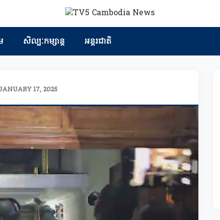
ម
សិល្បៈកម្សាន្ត
អន្តរជាតិ
JANUARY 17, 2025