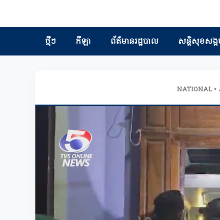
ថ្មីៗ
កីឡា
ព័ត៏មានរដ្ឋបាល
សន្តិសុខសង្គ
NATIONAL • 