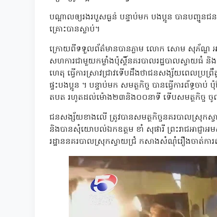
បណ្តាលឲ្យរងរបួសធ្ងន់ បន្ទាប់មក បងប្អូន បានបញ្ជូន
គ្រោះបានស្លាប់។
ក្រោយពីទទួលព័ត៌មានបានភ្លាម លោក សោម សុភ័ណ្ឌ អធិ
សហការជាមួយកម្លាំងប៉ុស្តិ៍នគរបាលរដ្ឋបាលស្វាយធំ និង
ហេតុ ធ្វើការស្រាវជ្រាវទើបដឹងថាជនសង្ស័យពេលប្រព្រឹ
ផ្ទះបងប្អូន ។ បន្ទាប់មក សមត្ថកិច្ច បានធ្វើការព័ទ្ធចា
តបត រហូតដល់ម៉ោង២៣និង០០នាទី ទើបសមត្ថកិច្ច ចូល
ជនសង្ស័យខាងលើ ត្រូវបានសមត្ថកិច្ចនគរបាលស្រុកស
និងបានសុំយោបល់ឯកឧត្តម ខាំ សុផារី ព្រះរាជអាជ្ញា
រដ្ឋាននគរបាលស្រុកស្វាយជ្រំ កសាងសំណុំរឿងចាត់ការតា