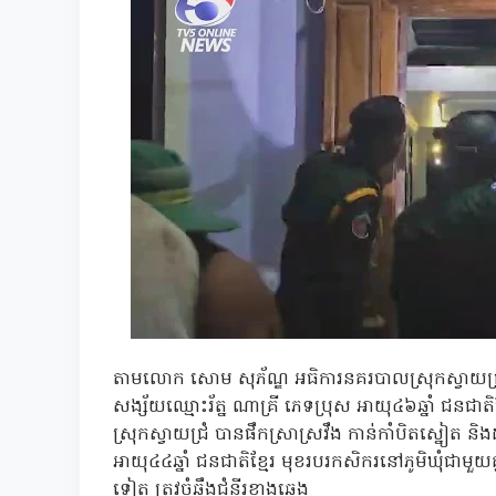
តាមលោក សោម សុភ័ណ្ឌ អធិការនគរបាលស្រុកស្វាយជ្
សង្ស័យឈ្មោះរ័ត្ន ណាគ្រី ភេទប្រុស អាយុ៤៦ឆ្នាំ ជនជាត
ស្រុកស្វាយជ្រំ បានផឹកស្រាស្រវឹង កាន់កាំបិតស្នៀត 
អាយុ៤៤ឆ្នាំ ជនជាតិខ្មែរ មុខរបរកសិករនៅភូមិឃុំជាមួយគ្
ទៀត ត្រូវចំឆ្អឹងជំនីរខាងឆ្វេង