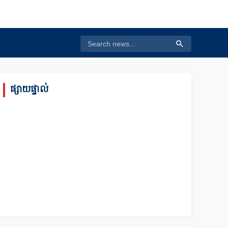
ផ្សាយផ្ទាល់