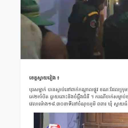
ខេត្តស្វាយរៀង ៖
បុរសម្នាក់ បានស្លាប់នៅពាក់កណ្តាលផ្លូវ ខណៈដែលក្រុមគ្រ
គេ២កាំបិត ធ្លាយពោះនិងចំធ្អឹងជំនី ។ ករណីចាក់សម្ល
វេលាម៉ោង១៨.៣០នាទីនៅចំណុចភូមិ ពពារ ឃុំ ស្វាយធំ ស