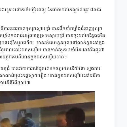
ជនរងគ្រោះទៅកាន់មន្ទីរពេទ្យ តែពេលដល់កណ្តាលផ្លូវ ជនរង
ការនគរបាលស្រុកស្វយជ្រំ បានដឹកនាំកម្លាំងជំនាញស្រុក
កម្លាំងកងរាជអាវុធហត្ថស្រុកស្វាយជ្រំ បានចុះដល់កន្លែងកើត
ត្តបទល្មើសរួចហើយ បានរត់គេចខ្លួនចូលទៅលាក់ខ្លួននៅក្នុង
ប់ ប៉ុន្តែពេលនោះជនសង្ស័យ បានកាន់វត្ថុតាងកាំបិត ដាវនិងពូថៅ
អន្តរាគមន៍ឃាត់ខ្លួនជនសង្ស័យបាន។
្វាយជ្រំ បានរាយការណ៍ជូនលោកឧត្តមសេនីយ៍ទោ ស្នងការ
អមសាលាដំបូងខេត្តស្វាយរៀង ឃាត់ខ្លួនជនសង្ស័យនៅអធិកា
មនីតិវិធីច្បាប់៕