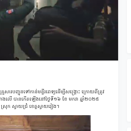
ួសារបញ្ជូនទៅកាន់មន្ទីរពេទ្យដើម្បីសង្គ្រោះ ក្រោយពីត្រូវ
ាប់ខាងលើ បានកើតឡើងនៅថ្ងៃទី១៦ ខែ មករា ឆ្នាំ២០២៥
្រុក ស្វាយជ្រំ ខេត្តស្វាយរៀង។