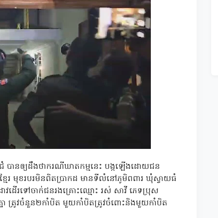
រំ បានឲ្យដឹងថាករណីឃាតកម្មនេះ បង្កឡើងដោយជន
ិខ្មែរ មុខរបរមិនពិតប្រាកដ មានទីលំនៅភូមិពពារ ឃុំស្វាយធំ
និងដាវដើរទៅចាក់ជនរងគ្រោះឈ្មោះ រស់ សាវី ភេទប្រុស
នា ត្រូវចំនួន២កាំបិត មួយកាំបិតត្រូវចំពោះនិងមួយកាំបិត