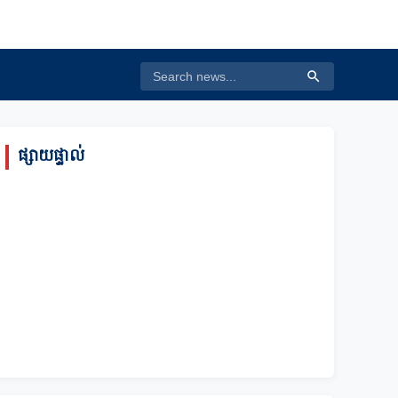
ផ្សាយផ្ទាល់