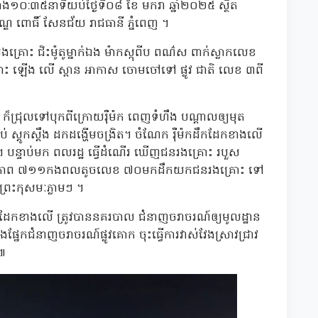
៉ោង១០:៣៥នាទីយប់ថ្ងៃទី០៨ ខែ មករា ឆ្នាំ២០២៥ ស្ថិត
ឌ ពោធិ៍ សែនជ័យ រាជធានី ភ្នំពេញ ។
រោះ ជិះម៉ូតូម្នាក់ឯង ម៉ាកស្កុពីប ពណ៌ស ពាក់ស្លាកលេខ
៊ី ឆ្ពោះ ឡើង លើ ស្ពាន អាកាស ចោមចៅទៅ ផ្លូវ ជាតិ លេខ ៣ពី
រុលទៅបុកពីក្រោយរ៉ឺម៉ក ពេញទំហឹង បណ្ដាលឲ្យមុត
 ស្ដូកស្ដឹង ដកដង្ហើមចង្រិត។ ចំណែក រ៉ឺម៉កដឹកដែកខាងលើ
។ បន្ទាប់មក ពលរដ្ឋ ធ្វើដំណើរ ឃើញជនរងគ្រោះ របួស
របស់អង្គភាព ៧១១កងពលតូចលេខ ៧០មកដឹកយកជនរងគ្រោះ ទៅ
 ព្រះកុសមៈភ្លាមៗ ។
ឹកដែកខាងលើ ត្រូវបាននគរបាល ជំនាញចរាចរណ៍ឲ្យមូលដ្ឋាន
ាងផ្នែកជំនាញចរាចរណ៍ផ្លូវគោក ចុះធ្វើការវាស់វែងស្រាវជ្រាវ
 ៕