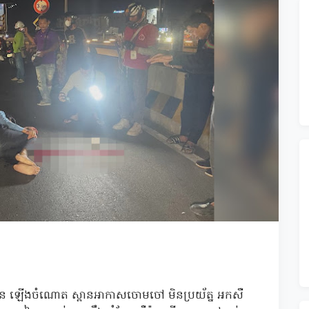
ឿនលឿន ឡើងចំណោត ស្ពានអាកាសចោមចៅ មិនប្រយ័ត្ន អកសឺ