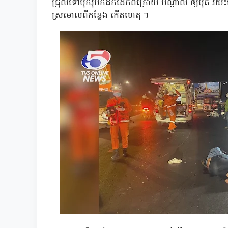
ជ្រុលទៅបុករ៉ឺម៉កដឹកដែកពីក្រោយ បណ្ដាល ឲ្យមុត រយះ
ស្រមោលពីកន្លែង កើតហេតុ ។