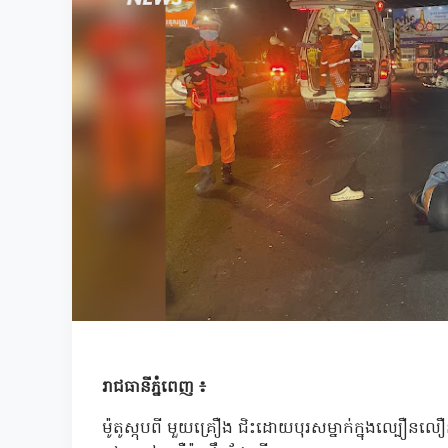
រាជធានីភ្នំពេញ ៖
ម៉ូតូស្កុបពី មួយគ្រឿង ជិះដោយបុរសម្នាក់ក្នុងល្ប