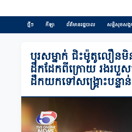
ថ្មីៗ
កីឡា
ព័ត៏មានរដ្ឋបាល
សន្តិសុខសង្គ
បុរសម្នាក់ ជិះម៉ូតូលឿនមិន
ដឹកដែកពីក្រោយ រងរបួសធ្ង
ដឹកយកទៅសង្គ្រោះបន្ទាន់