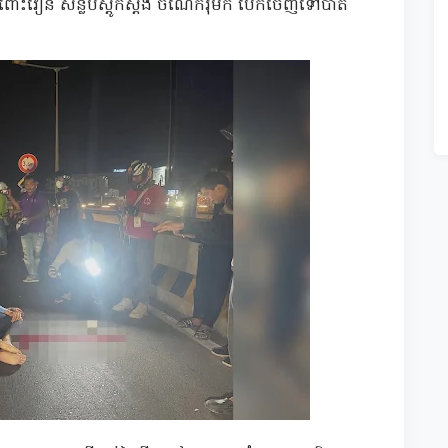
ពោះវៀន សន្លប់ស្ដូកស្ដឹង ចំណែករ៉ឺម៉ក បើកចេញទៅបាត់