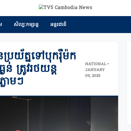
ម
សិល្បៈកម្សាន្ត
អន្តរជាតិ
ប្រយ័ត្នទៅបុករ៉ឺម៉ក
NATIONAL •
ន់ ត្រូវរថយន្ត
JANUARY
09, 2025
ភ្លាមៗ