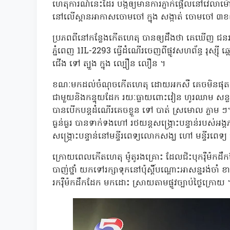
ហេតុការណ៍នេះដែរ បង្កឲ្យមានការភ្ញាក់ផ្អើលនៅវេលាម
នៅលើស្ពានអាកាសចោមចៅ ក្នុង សង្កាត់ ចោមចៅ ៣ខណ្
ប្រភពពីនៅកន្លែងកើតហេតុ បានឲ្យដឹងថា គេឃើញ ជនរងគ្
ភ្នំពេញ 1IL-2293 ធ្វើដំណើរចេញពីផ្លូវសហព័ន្ធ រុស្ស
ជើង ទៅ ត្បួង ក្នុង ល្បឿន លឿន ។
ខណៈមកដល់ចំណុចកើតហេតុ ដោយអកសឺ គេចមិនផុត ក៏ជ្
ជាមួយនិងកន្ទុយដែក រយៈធ្លាយពោះវៀន ហូរឈាម សន្លប់
បានបើកបន្តដំណើរគេចខ្លួន ទៅ បាត់ ស្រមោល ភ្លាម ៗ
ធ្ងន់ធ្ងរ បានទាក់ទងហៅ រថយន្តសង្គ្រោះបន្ទាន់
សង្គ្រោះបន្ទាន់នៅមន្ទីរពេទ្យលោកសង្ឃ ហៅ មន្ទីរពេទ្យ
ក្រោយពេលកើតហេតុ ម៉ូតូរងគ្រោះ ដែលជិះបុករ៉ឺម៉កដ
បាញ់ថ្នាំ យកទៅរក្សាទុកនៅប៉ុស្តិ៍បណ្ដោះអាសន្នរង់ចាំ ខ
រករ៉ឺម៉កដឹកដែក មកដោះ ស្រាយតាមផ្លូវច្បាប់ថ្ងៃក្រោយ