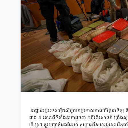
អាជ្ញាធរប្រទេសម៉ិកស៊ិកូបានប្រកាសកាលពីថ្ងៃអាទិត្យ ទី
ជាង 4 តោនពីទីតាំងនានាដូចជា មន្ទីរពិសោធន៍ ឃ្លាំងស្
ហិង្សា។ គួរបញ្ជាក់ផងដែរថា សម្ពាធពីសហរដ្ឋអាមេរិកលើ