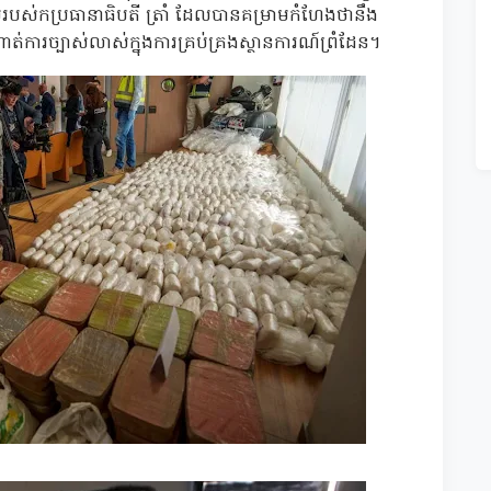
ាលរបស់កប្រធានាធិបតី ត្រាំ ដែលបានគម្រាមកំហែងថានឹង
ាត់ការច្បាស់លាស់ក្នុងការគ្រប់គ្រងស្ថានការណ៍ព្រំដែន។