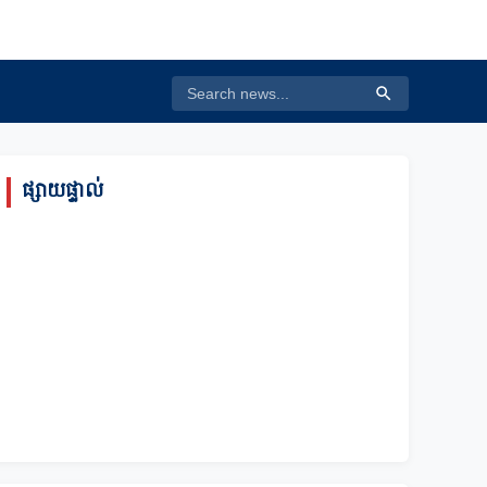
ផ្សាយផ្ទាល់