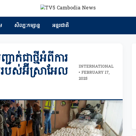
ម
សិល្បៈកម្សាន្ត
អន្តរជាតិ
ជាក់ជាថ្មីអំពីការ
INTERNATIONAL
ប់របស់អ៊ីស្រាអែល
• FEBRUARY 17,
2025