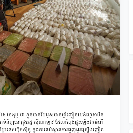
16 ខែកុម្ភៈថា ខ្លួនបានរឹបអូសបានថ្នាំញៀនមេតំហ្វេតាមីន
តុកទំនិញនៅក្នុងរដ្ឋ ស៊ីណាឡាវ ដែលកំពុងផ្ទុះឡើងនៃអំពើ
ប្រទេសម៉ិកស៊ិកូ ក្នុងការទប់ស្កាត់ការជួញដូរគ្រឿងញៀន