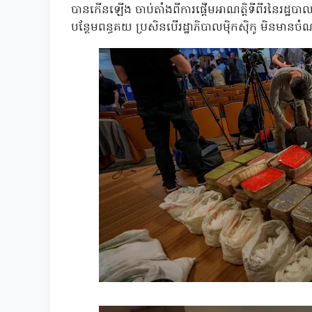
បានកើនឡើង ចាប់តាំងពីការផ្តើមអាណត្តិទីពីរនៃរដ្ឋប
បន្ថែមពន្ធគយ ប្រសិនបើរដ្ឋាភិបាលម៉ិកស៊ិកូ មិនមានចំណ