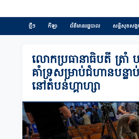
ថ្មីៗ
កីឡា
ព័ត៏មានរដ្ឋបាល
សន្តិសុខសង្គ
លោកប្រធានាធិបតី ត្រាំ បញ្
គាំទ្រសម្រាប់ជំហានបន្ទា
នៅតំបន់ហ្គាហ្សា