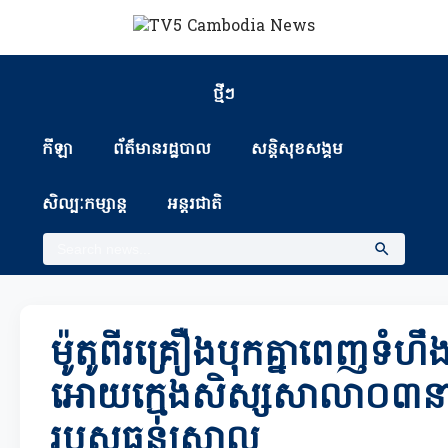
ថ្មីៗ
កីឡា
ព័ត៏មានរដ្ឋបាល
សន្តិសុខសង្គម
សិល្បៈកម្សាន្ត
អន្តរជាតិ
ម៉ូតូពីរគ្រឿងបុកគ្នាពេញទំហ
អោយក្មេងសិស្សសាលា០៣នាក់
របួសធ្ងន់ស្រាល