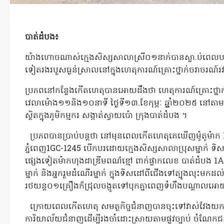
បាត់ដំបង៖
យ៉ាងហោចណាស់ក្មេងសិស្សសាលាស្រី០១នាក់បានស្លា.ប់ពេលបញ្ជូ
ទៀតរងរបួសធ្ងន់ស្រាលនៅក្នុងហេតុការណ៍គ្រោះថ្នាក់ចរាចរណ៍រ
ប្រភពនៅកន្លែងកើតហេតុបានអោយដឹងថា ហេតុការណ៍គ្រោះថ្
វេលាម៉ោង១១និង១០នាទី ថ្ងៃទី១៣.ខែកុម្ភៈ ឆ្ឆ្នាំ២០២៥ នៅតាមបណ
ស្ថិតក្នុងភូមិកម្មករ សង្កាត់ស្វាយប៉ោ ក្រុងបាត់ដំបង ។
ប្រភពបានប្រាប់បន្តថា នៅមុនពេលកើតហេតុគេឃើញម៉ូតូម៉ា
ភ្នំពេញ1GC-1245 បើកបរដោយក្មេងសិស្សសាលាប្រុសម្នាក់ ទិ
ផ្សេងទៀតម៉ាកហុងដាឌ្រីមពណ៌ខ្មៅ ពាក់ផ្លាកលេខ បាត់ដំបង
ម្នាក់ និងអ្នករួមដំណើរម្នាក់ ក្នុងទិសដៅពីជើងទៅត្បូងលុះម
រថយន្ត០១គ្រឿងក៏ជ្រុលចង្កូតទៅបុកគ្នាពេញទំហឹងបណ្តាលអោ
ក្រោយពេលកើតហេតុ សមត្ថកិច្ចជំនាញបានចុះទៅវាស់វែងយកម
ការិយាល័យជំនាញដើម្បីរងចាំដោះស្រាយតាមផ្លូវច្បាប់ ចំណែក