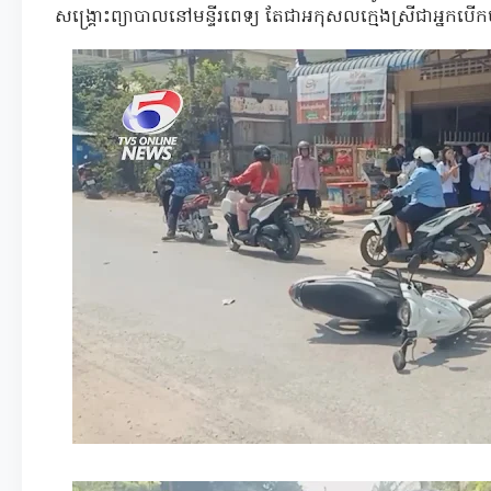
សង្គ្រោះព្យាបាលនៅមន្ទីរពេទ្យ តែជាអកុសលក្មេងស្រីជាអ្នកបើ