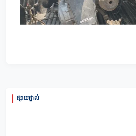
ផ្សាយផ្ទាល់