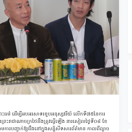
នៃព្រះធម៌ ដើម្បីអបអរសាទរខួបអនុស្សវរីយ៍ លើកទី៧៥នៃការ
និងព្រះរាជាណាចក្រថៃនឹងត្រូវធ្វើឡើង នារសៀលថ្ងៃទី០៨ ខែ
មការបញ្ជាក់ឱ្យដឹងនៅក្នុងសន្និសីទសារព័ត៌មាន កាលពីល្ងាច