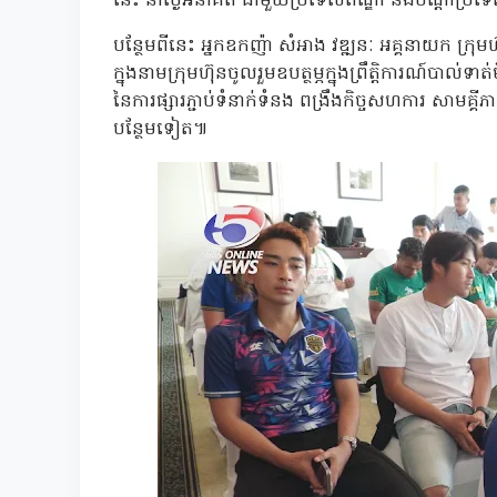
នេះ នាថ្ងៃអនាគត ជាមួយប្រទេសឥណ្ឌា និងបណ្តាប្រទេ
បន្ថែមពីនេះ អ្នកឧកញ៉ា សំអាង វឌ្ឍនៈ អគ្គនាយក ក្រុមហ៊
ក្នុងនាមក្រុមហ៊ុនចូលរួមឧបត្ថម្ភក្នុងព្រឹត្តិការណ៍បា
នៃការផ្សារភ្ជាប់ទំនាក់ទំនង ពង្រឹងកិច្ចសហការ សាមគ្គីភ
បន្ថែមទៀត៕