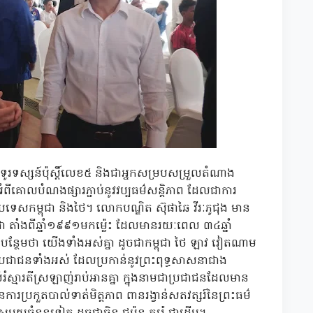
កទូរទស្សន៍ប៉ុស្តិ៍លេខ៥ និងជាអ្នកសម្របសម្រួលតំណាង
ីគោលបំណងផ្សារភ្ជាប់នូវវប្បធម៌សន្តិភាព ដែលជាការ
្រទេសកម្ពុជា និងថៃ។ លោកបណ្ឌិត ស៊ុផាឆៃ វីរៈភូជុង មាន
ា តាំងពីឆ្នាំ១៩៩១មកម្ល៉េះ ដែលមានរយៈពេល ៣៤ឆ្នាំ
ថែមថា យើងទាំងអស់គ្នា ដូចជាកម្ពុជា ថៃ ឡាវ វៀតណាម
យប្រជាជនទាំងអស់ ដែលប្រកាន់នូវព្រះពុទ្ធសាសនាជាង
្មារតីស្រឡាញ់រាប់អានគ្នា ក្នុងនាមជាប្រជាជនដែលមាន
ប្រកួតបាល់ទាត់មិត្តភាព ពានរង្វាន់សតវត្សរ៍នៃព្រះធម៌