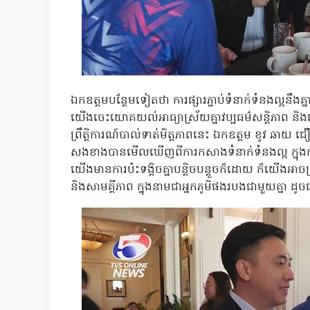
ឯកឧត្តមបន្ថែមទៀតថា ការផ្សារភ្ជាប់ទំនាក់ទំនងល្អនឹង
យើងចេះយោគយល់អាធ្យាស្រ័យគ្នាវប្បធម៌សន្តិភាព និងធ
ព្រឹត្តិការណ៍បាល់ទាត់មិត្តភាពនេះ ឯកឧត្តម ខូវ ឆាយ 
សងខាងបានមើលឃើញពីការកសាងទំនាក់ទំនងល្អ ក្នុងការ
យើងមានការប៉ះទង្គិចគ្នាបន្តិចបន្តួចក៏ដោយ ក៏យើងអា
និងសាមគ្គីភាព ក្នុងនាមជាអ្នកភូមិផងរបងជាមួយគ្នា ដូច