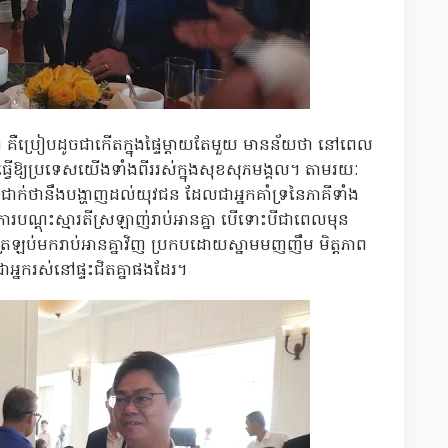
គ្នា គឺប្រៀបដូចជាកើតក្នុងផ្ទៃម្តាយតែមួយ មានន័យថា នៅពេល
្វើឱ្យប្រទេសយើងទាំងពីររស់ក្នុងសុខសុភមង្គល។ តាមរយៈ
ជឿជាក់ថានឹងបង្ហាញដល់យុវជន ដែលជាអ្នកគាំទ្រនៃភាគីទាំង
បណ្តុះស្មារតីស្រឡាញ់រាប់អានគ្នា បើទោះបីជាពេលមុន
ចត្រឡប់មករាប់អានគ្នាវិញ ប្រកបដោយស្នាមមញញឹម មិត្តភាព
ជាអ្នករស់នៅផ្ទះជិតគ្នាផងដែរ។