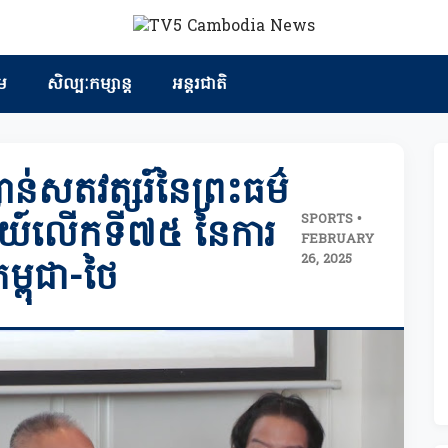
ម
សិល្បៈកម្សាន្ត
អន្តរជាតិ
វាន់សតវត្សរ៍នៃព្រះធម៌
SPORTS •
ីយ៍លើកទី៧៥ នៃការ
FEBRUARY
26, 2025
ម្ពុជា-ថៃ