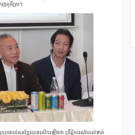
ពេញភូគីត្រា។
ប្រដាល់គុនខ្មែរបានលើកឡើងថា ព្រឹត្តិការណ៍បាល់ទាត់