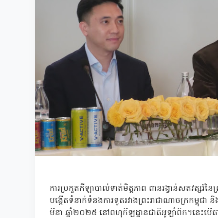
ការប្រកួតកីឡាបាល់ទាត់មិត្តភាព ពានរង្វាន់សតវត្សរ៍
បង្កើតទំនាក់ទំនងការទូតរវាងព្រះរាជាណាចក្រកម្ពុជា 
មីនា ឆ្នាំ២០២៥ នៅពហុកីឡដ្ឋានជាតិអូឡាំពិក។នេះបើតា