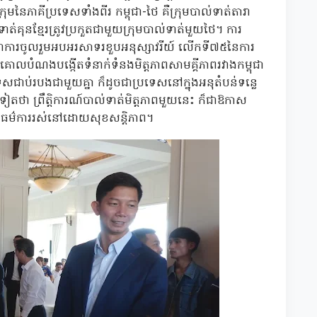
មនៃភាគីប្រទេសទាំងពីរ កម្ពុជា-ថៃ គឺក្រុមបាល់ទាត់តារា
ទាត់គុនខ្មែរត្រូវប្រកួតជាមួយក្រុមបាល់ទាត់មួយថៃ។ ការ
ជាការចូលរួមអបអរសាទរខួបអនុស្សាវរីយ៍ លើកទី៧៥នៃការ
នគោលបំណងបង្កើតទំនាក់ទំនងមិត្តភាពសាមគ្គីភាពរវាងកម្ពុជា
ទេសជាប់របងជាមួយគ្នា ក៏ដូចជាប្រទេសនៅក្នុងអនុតំបន់ទន្លេ
តថា ព្រឹត្តិការណ៍បាល់ទាត់មិត្តភាពមួយនេះ ក៏ជាឱកាស
ប្បធម៌ការរស់នៅដោយសុខសន្តិភាព។