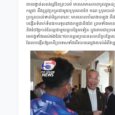
ពានរង្វាន់សតវត្សរ៍នៃព្រះធម៌ មានសមាសភាពចូលរួម៤ក្រុ
កម្ពុជា នឹងត្រូវប្រកួតជាមួយក្រុមតារាថៃ ខណៈក្រុមបាល់
ប្រកួតបាល់ទាត់មិត្តភាពនេះ មានគោលបំណងចម្បង គឺ
បង្កើតទំនាក់ទំនងការទូតរវាងកម្ពុជានិងថៃ ព្រមទាំងមា
និងថៃឱ្យកាន់តែល្អជាមួយគ្នាបន្ថែមទៀត ក្នុងនាមជាប្រ
មេគង្គទាំងអស់ផងដែរ។ឯកឧត្តមប្រធានសហព័ន្ធបន្ថែមទៀ
ដែលបង្កើតឱ្យភាគីប្រទេសទាំងពីរបានឈ្វេងយល់អំពីវ