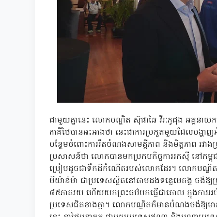
ជាមួយគ្នានេះ លោកបណ្ឌិត ស៊ុផាឆៃ វីរៈភូជុង អគ្គនាយ
ភាគីថៃបានអះអាងថា នេះជាការប្រកួតមួយដែលបង្ហាញអំព
បន្ថែមចំពោះការរឹតចំណងសាមគ្គីភាព និងមិត្តភាព រវាងប
ប្រសាសន៍ថា លោកបានមកប្រកបកិច្ចការរកស៊ី នៅកម្ពុជ
ប្រៀបដូចជាទឹកដីកំណើតរបស់លោកដែរ។ លោកបណ្ឌិតបន្
មីយ៉ាន់ម៉ា ជាប្រទេសស្ថិតនៅតាមដងទន្លេមេគង្គ ចង់ឱ្
៨៥ភាគរយ ហើយយកព្រះធម៌មកធ្វើជាគោល ក្នុងការអប់រំស
ប្រទេសជិតខាងគ្នា។ លោកបណ្ឌិតក៏មានបំណងចង់ឱ្យមានការ