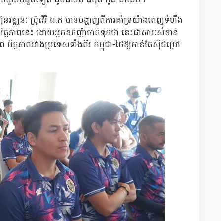
សមួយចំនួនទៀត ដូចជាចិន ជប៉ុន កូរ៉េ ជាដើម។
ុនវឌ្ឍនៈ ប្រ៊ូវើរី ឯ.ក បានបង្ហាញពីការគាំទ្រយ៉ាងពេញទំហឹង
ល់ទាត់មិត្តភាពនេះ ដោយអ្នកឧកញ៉ាចាត់ទុកថា នេះជាសារៈសំខាន់
ាព មិត្តភាពរវាងប្រទេសទាំងពីរ កម្ពុជា-ថៃឱ្យកាន់តែស៊ីជម្រៅ