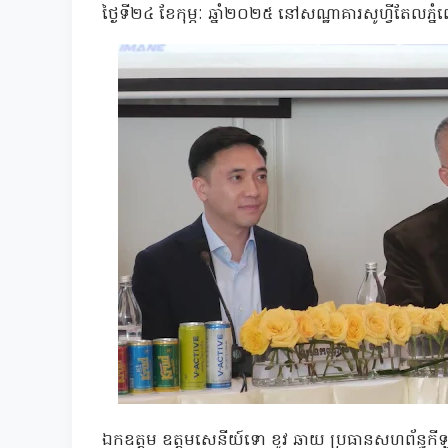
ថ្ងៃទី២៤ ខែកុម្ភៈ ឆ្នាំ២០២៥ នៅសណ្ឋាគារសូហ្វីតែលភ្នំ
ឯកឧត្តម ឧត្តមសេនីយ៍ទោ ខូវ ឆាយ ប្រធានសហព័ន្ធកីឡា