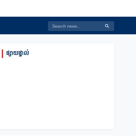
ផ្សាយផ្ទាល់