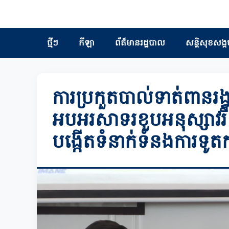
ថ្មីៗ
កីឡា
ព័ត៏មានរដ្ឋបាល
សន្តិសុខសង្គ
ការប្រកួតបាល់ទាត់ពានរង្
អបអរសាទរខួបអនុស្សាវរ
បង្កើតទំនាក់ទំនងការទូតក