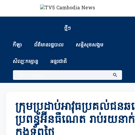
ថ្មីៗ
កីឡា
ព័ត៏មានរដ្ឋបាល
សន្តិសុខសង្គម
សិល្បៈកម្សាន្ត
អន្តរជាតិ
ក្រុមប្រដាប់អាវុធប្រគល់ជ
ប្រពន្ធ័អ៊ីនធឺណេត រាប់រយនាក
កងទ័ពថៃ