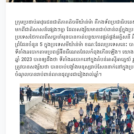
ក្រុមប្រដាប់អាវុធជនជាតិភាគតិចមីយ៉ាន់ម៉ា គឺកងទ័ពប្រជាធិបត
មកពីជាតិសាសន៍ផ្សេងៗគ្នា ដែលសង្ស័យមានជាប់ពាន់ពន្ធ័ក្នុងប្រតិ
ប្រទេសថៃកាលពីសប្តាហ៍មុនបានកាត់បន្ថយការផ្គត់ផ្គង់អគ្គិសនី 
ព្រំដែនចំនួន 5 ក្នុងប្រទេសមីយ៉ាន់ម៉ា ខណៈដែលប្រទេសនេះ បានបង្
ទីតាំងឆបោកតាមប្រពន្ធ័អ៊ីនធឺណេតដែលកំពុងកើនឡើង។ យោង
ឆ្នាំ 2023 បានឲ្យដឹងថា ទីតាំងឆបោកនៅក្នុងតំបន់អាស៊ីអាគ្នេយ៍
ត្រូវបានសង្ស័យថា បានចាប់បង្ខាំងមនុស្សរាប់សែននាក់នៅក្នុងប
ចំណូលបានរាប់ពាន់លានដុល្លារជារៀងរាល់ឆ្នាំ។