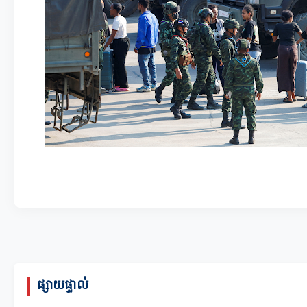
ផ្សាយផ្ទាល់