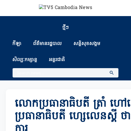
ថ្មីៗ
កីឡា
ព័ត៏មានរដ្ឋបាល
សន្តិសុខសង្គម
សិល្បៈកម្សាន្ត
អន្តរជាតិ
លោកប្រធានាធិបតី ត្រាំ ហ
ប្រធានាធិបតី ហ្សេលេនស្គី ថា
ការ