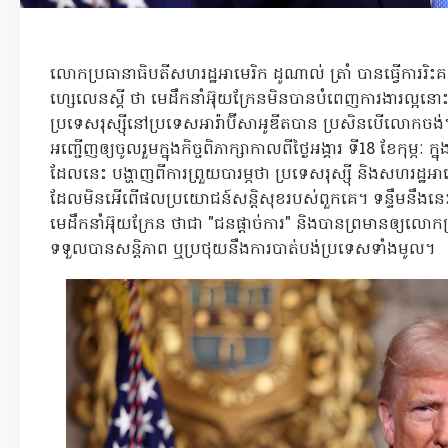
លោកប្រធានាធិបតីសហរដ្ឋអាមេរិក ដូណាល់ ត្រាំ បានធ្វើការរិ
ហ្សេលេនស្គី ថា មេដឹកនាំអ៊ុយក្រែនមិនបានបំពេញការងារល្អ
ប្រទេសរុស្ស៊ីនៅប្រទេសអារ៉ាប៊ីសាអូឌីតបាន ប្រសិនបើលោកចង់។ រ
អញ្ជើញឲ្យចូលរួមក្នុងកិច្ចពិភាក្សាកាលពីថ្ងៃអង្គារ ទី18 ខែកុម្ភៈ 
ដែលនេះ បង្ហាញពីការព្រួយបារម្ភថា ប្រទេសរុស្ស៊ី និងសហរដ្ឋអ
ដែលមិនអើពើផលប្រយោជន៍សន្តិសុខរបស់ពួកគេ។ ទន្ទឹមនឹងនេះ 
មេដឹកនាំអ៊ុយក្រែន ថាជា "ជនផ្តាច់ការ" និងបានព្រមានឲ្យលោកត្
ទទួលបានសន្តិភាព ឬប្រថុយនឹងការបាត់បង់ប្រទេសទាំងមូល។