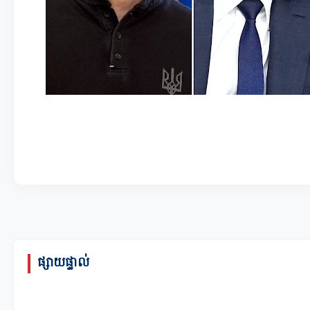
ផ្សាយផ្ទាល់