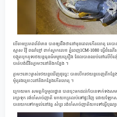
បើតាមប្រភពព័ត៌មាន បានឲ្យដឹងថានៅមុនពេលកើតហេតុ គេបានឃ
ស្មាស រីវ៉ូ ពណ៌ខ្មៅ ពាក់ស្លាកលេខ ភ្នំពេញ1CM-1080 ធ្វើដំ
ចង្កូតបុកគូទរថយន្តធុនធំមមួយគ្រឿង ដែលបានឈប់នៅលើចិញ្ចើម
បាត់បង់ជីវិតភ្លាមៗនៅនិងកន្លែង ។
ភ្លាមៗនោះម្ចាស់រថយន្តឃើញដូច្នេះ បានបើករថយន្តចេញពីកន្
ម៉ូតូរងគ្រោះនៅនិងកន្លែងកើតហេតុ ។
ក្រោយមក សមត្ថកិច្ចមូលដ្ឋាន បានចុះមកដល់ក៏បានទាក់ទងសមត្
រក្សាទុក រង់ចាំសាច់ញាតិ មកយកត្រលប់ទៅផ្ទះវិញ ដោយឡែកសពជ
បានយកទៅកម្កល់នៅវត្ត សំបួរ រង់ចាំសាច់ញាតិយកទៅធ្វើបុណ