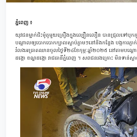
ភ្នំពេញ ៖
យុវជនម្នាក់ជិះម៉ូតូមួយគ្រឿងក្នុងល្បឿនលឿន បានជ្រុលទៅបុ
បណ្ដាលឲ្យបោកបោកក្បាលស្លាប់ភ្លាមៗនៅនិងកន្លែង បង្កការភ្
រំលងអធ្រាតឈានចូលថ្ងៃទី២៤ខែកុម្ភៈឆ្នាំ២០២៥ នៅតាមបណ្ដោយផ្
ដង្កោ ខណ្ឌដង្កោ រាជធានីភ្នំពេញ ។ សពជនរងគ្រោះ មិនទាន់