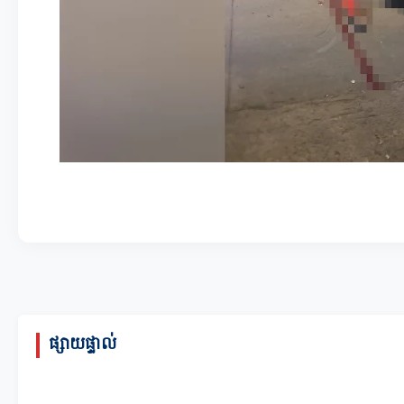
ផ្សាយផ្ទាល់