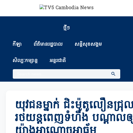
ថ្មីៗ
កីឡា
ព័ត៏មានរដ្ឋបាល
សន្តិសុខសង្គម
សិល្បៈកម្សាន្ត
អន្តរជាតិ
យុវជនម្នាក់ ជិះម៉ូតូលឿនជ្រ
រថយន្តពេញទំហឹង បណ្ដាលឲ្យស
យ៉ាងអាណោចអាធ័ម