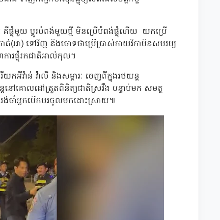
 គឺផ្លុំមួយ ប្តូរបំពង់មួយថ្មី មិនប្រើបំពង់ផ្លុំហើយ យកប្រើ
ាត់(អា) ទៅវិញ និងចោទថាប្រើប្រាស់កាយវិកាមិនសមរម្យ
ារផ្លុំរកជាតិអាល់កុល។
យកអីវ៉ាន់ វ៉ាលី និងសម្ភារៈ ចេញពីក្នុងរថយន្ត
ៅគោលដៅត្រួតពិនិត្យជាតិស្រវឹង បន្ទាប់មក សមត្ថ
ខ រង់ចាំអ្នកបើកបរចូលមកដោះស្រាយ៕