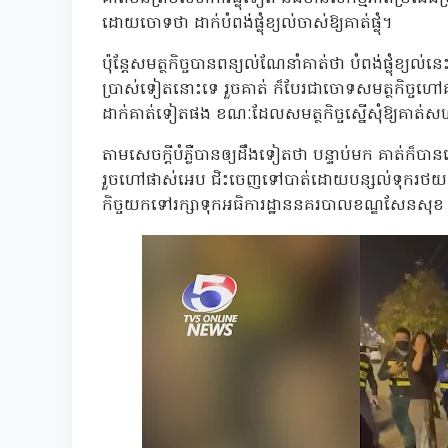
ដោយចោទថា ដាក់បំពង់ផ្លុំខ្យល់ចាស់ឱ្យគាត់ផ្លុំ។
ប៉ុន្តែសមត្ថកិច្ចបានពន្យល់ណែនាំគាត់ថា បំពង់ផ្លុំខ្យល់នេះ
ប្រាស់ទៀតនោះទេ រួចគាត់ ក៏បែរជាចោទសមត្ថកិច្ចហៅគ
ដាក់គាត់ទៀតផង ខណៈដែលសមត្ថកិច្ចស្នើសុំឱ្យគាត់សហក
តាមសេចក្តីបំភ្លឺបានឲ្យដឹងទៀតថា បន្ទាប់មក គាត់ក៏បានរើ
រួចហៅផាស់អេប ជិះចេញទៅបាត់ដោយបន្សល់ទុករថយន្តន
កិច្ចយកទៅរក្សាទុកអធិការដ្ឋាននគរបាលខណ្ឌសែនសុ