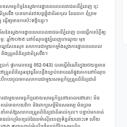
ានសមត្ថកិច្ចនៃស្នងការដ្ឋាននគរបាលរាជធានីភ្នំពេញ ចុះ
យជាតិស្រវឹង បានឃាត់រថយន្តផ្លុំជាតិអាកុល តែលោក ពុំព្រម
វើឲ្យមានការប៉ះទង្គិចគ្នា។
័សនៃស្នងការដ្ឋាននគរបាលរាជធានីភ្នំពេញ បានធ្វើការបំភ្លឺឲ្យ
ភៈ ឆ្នាំ២០២៥ នៅចំណុចផ្លូវភ្នំពេញហាណូយ មុខ
បាលខណ្ឌសែនសុខ សហការជាមួយកម្លាំងស្នងការដ្ឋាននគរបាល
ក និងត្រួតពិនិត្យជាតិស្រវឹង។
់ ផ្លាកលេខរដ្ឋ 052-0431 បានធ្វើដំណើរក្នុងរថយន្តមាន
្រួតពិនិត្យអនុវត្តរឹតបន្តឹងច្បាប់ចរាចរណ៍ផ្លូវគោកនៅចំណុច
បើកបរចូលមកសហការជាមួយសមត្ថកិច្ចត្រួតពិនិត្យជាតិ
ការជាមួយសមត្ថកិច្ចដោយសមត្ថកិច្ចនៅគោលដៅនោះ មិន
់មានកាយវិកា និងពាក្យសម្តីមិនសមរម្យ មិនព្រម
ំគាត់ឱ្យសហការត្រួតពិនិត្យជាតិអាល់កុល។ បន្ទាប់មកគាត់
នោះមិនដល់កម្រិតខ្យល់ដែលម៉ាស៊ីនចេញទិន្នន័យនោះទេ ហើយ
ង ទាញកញ្ជក់ម៉ាស៊ីនផ្លុំខ្យល់ពីដៃសមត្ថកិច្ច