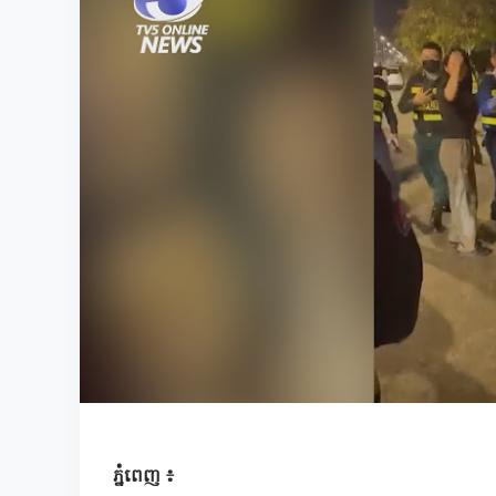
ភ្នំពេញ ៖