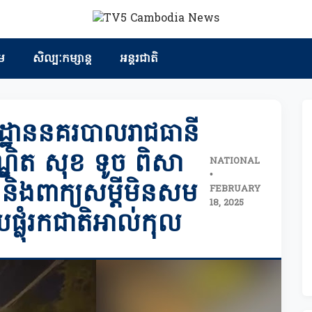
ម
សិល្បៈកម្សាន្ត
អន្តរជាតិ
រដ្ឋាននគរបាលរាជធានី
បណ្ឌិត សុខ ទូច ពិសា
NATIONAL
•
 និងពាក្យសម្តីមិនសម
FEBRUARY
18, 2025
្លុំរកជាតិអាល់កុល