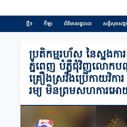
ថ្មីៗ
កីឡា
ព័ត៏មានរដ្ឋបាល
សន្តិសុខសង្គ
ប្រតិកម្មរហ័ស នៃស្នងកា
ភ្នំពេញ បំភ្លឺជុំវិញលោក
គ្រឿងស្រវឹងប្រើកាយវិការ
រម្យ មិនព្រមសហការអោយផ