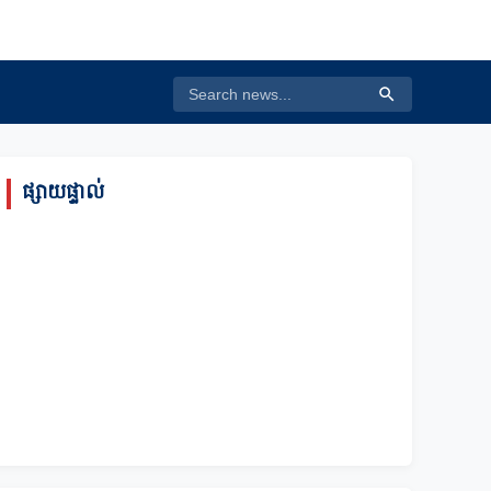
ផ្សាយផ្ទាល់