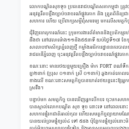
លោកបណ្ឌិតសុខទូច ប្រធានរាជបណ្ឌិតសភាកម្ពុជា ត្រូវប
អនុវត្តរឹតបន្តឹងច្បាប់ចរាចរណ៍ផ្លូវគោក និង ត្រួតពិនិត្
សហការ ហើយ ប្រើពាក្យសម្ដីពុំសមរម្យ មកលើសមត្ថកិច្ច ធ្
ជុំវិញហេតុការណ៍នេះ ក្រុមការងារព័ត៌មាននិងប្រតិកម្មរហ
ដឹងថា នៅវេលាម៉ោង១១និង៥៥នាទី យប់ថ្ងៃទី១៧ ខែកុម្
សាលាបឋមសិក្សាភ្នំពេញថ្មី កម្លាំងអធិការដ្ឋាននគរ
រាជធានីភ្នំពេញ ចុះអនុវត្តរឹតបន្តឹងច្បាប់ចរាចរណ៍ផ្លូវគោ
ខណៈនោះ មានរថយន្តមួយគ្រឿង ម៉ាក FORT ពណ៌ទឹកប្រាក
គ្នា២នាក់ (ប្រុស ០១នាក់ ស្រី ០១នាក់) ឆ្លងកាត់គោលដៅត
ខាងលើ ខណៈនោះសមត្ថកិច្ចបានឃាត់រថយន្តនេះឱ្យអ្នក
ស្រវឹង។
បន្ទាប់មក សមត្ថកិច្ច បានឃើញអ្នកបើកបរ ចុះមកសហ
បានស្គាល់លោកបណ្ឌិត សុខ ទូច នោះទេ នៅពេលនោះ គាត
សហការផ្លុំរកជាតិអាល់កុល ហើយសមត្ថកិច្ចព្យាយាមណែនា
បានយល់ព្រមផ្លុំខ្យល់៤ ទៅ ៥ដង ប៉ុន្តែការផ្លុំខ្យល់
គាត់មិនព្រមសហការផ្លុំទៀត និងមានសកម្មភាពច្រងេងច្រងា