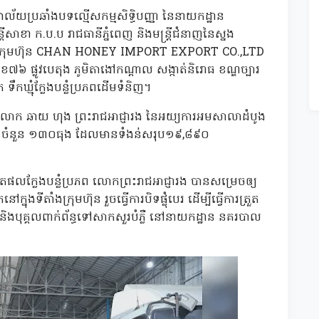
ិយាល័យប្រឆាំងបទល្មើសកម្មសិទ្ធិបញ្ញា នៃនាយកដ្ឋាន
សាខា ក.ប.ប រាជធានីភ្នំពេញ និងមន្ត្រីជំនាញនៃស្នង
ទីតាំងក្រុមហ៊ុន CHAN HONEY IMPORT EXPORT CO.,LTD
លេខ៧៦ ផ្លូវបេតុង ភូមិតាងៅកណ្តាល សង្កាត់និរោធ ខណ្ឌច្បារ
ទឹកឃ្មុំក្លែងបន្លំប្រភពដើមទំនិញ។
ួលពីលោក ឆាយ ហុង ព្រះរាជអាជ្ញារង នៃអយ្យការអមសាលាដំបូង
ំសរុប ចំនួន ១៣០ធុង ដែលមានទំងន់សរុប១៩,៨៩០
លក្លែងបន្លំប្រភព លោកព្រះរាជអាជ្ញារង បានសម្រេចឲ្យ
ុងទីតាំងក្រុមហ៊ុន រួចធ្វើការបិទផ្លុំបេរ ដើម្បីធ្វើការត្រួត
ាម និងបុគ្គលពាក់ព័ន្ធទៅសាកសួរបំភ្លឺ នៅនាយកដ្ឋាន នគរបាល