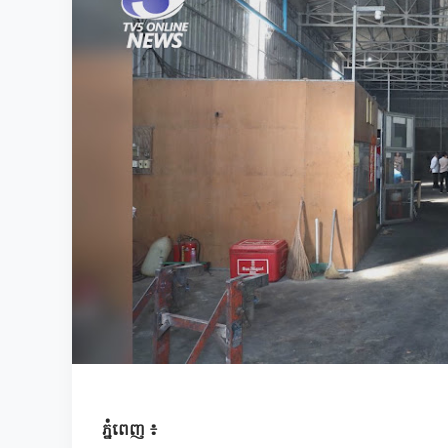
ភ្នំពេញ ៖