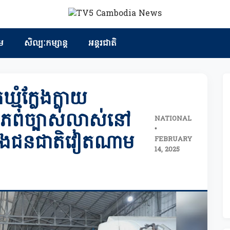
ម
សិល្បៈកម្សាន្ត
អន្តរជាតិ
ឃ្មុំក្លែងក្លាយ
រភពច្បាស់លាស់នៅ
NATIONAL
•
ីតាំងជនជាតិវៀតណាម
FEBRUARY
14, 2025