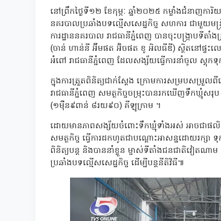
នៅព្រឹកថ្ងៃទី១២ ខែកុម្ភៈ ឆ្នាំ២០២៥ កម្លាំងជំនាញការ
នគរបាលប្រឆាំងបទល្មើសសេដ្ឋកិច្ច សហការ ជាមួយមន្ដ្រី
ការដ្ឋាននគរបាល រាជធានីភ្នំពេញ បានចុះបង្រ្កាប
(ចាន់ ហាន់នី អ៊ីមផត អ៊ិចផត ខូ អិលធីឌី) ស្ថិតនៅផ្ទះ
អំពៅ រាជធានីភ្នំពេញ ដែលសង្ស័យធ្វើការនាំចូល ស្តុកទុក 
ក្នុងការត្រួតពិនិត្យជាក់ស្តែង ក្រោមការសម្របសម្រ
រាជធានីភ្នំពេញ សមត្ថកិច្ចចម្រុះបានរកឃើញទឹកឃ្មុ
(១ម៉ឺន៩ពាន់ ៨រយ៩០) គីឡូក្រាម ។
ដោយមានភាពសង្ស័យចំពោះទឹកឃ្មុំទាំងអស់ អាចជាផលិតផ
សមត្ថកិច្ច ធ្វើការដកហូតជាបណ្តោះអាសន្នដោយរក្សា ទុកនៅក្ន
ពិនិត្យបន្ត និងបាននាំខ្លួន ម្ចាស់ទីតាំងជនជាតិវៀតណ
ប្រឆាំងបទល្មើសសេដ្ឋកិច្ច ដើម្បីបន្តនីតិវិធី៕