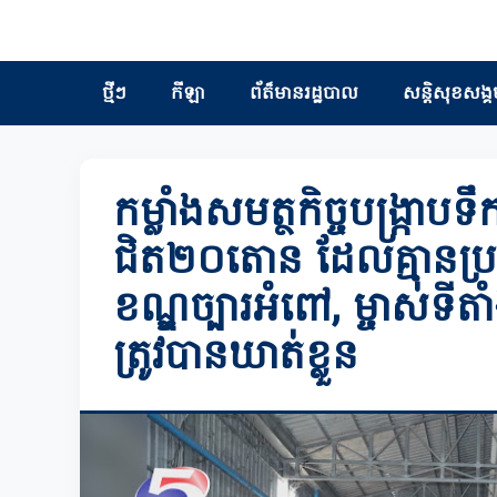
ថ្មីៗ
កីឡា
ព័ត៏មានរដ្ឋបាល
សន្តិសុខសង្គ
កម្លាំងសមត្ថកិច្ចបង្ក្រាបទឹក
ជិត២០តោន ដែលគ្មានប្
ខណ្ឌច្បារអំពៅ, ម្ចាស់ទ
ត្រូវបានឃាត់ខ្លួន