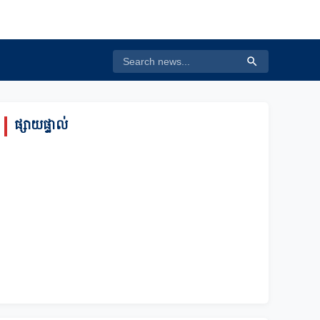
ផ្សាយផ្ទាល់