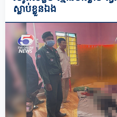
ស្លាប់ខ្លួនឯង