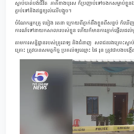
ស្លាប់បាត់បង់ជីវិត ភាគីខាងបុរស ក៏ប្រញាប់ទៅចងកសម្លាប់ខ្
ភ្ជាប់ទៅនិងឥដ្ឋខ្យល់លើបង្អួច។
ចំណែកអ្នកគ្រូ ឃៀង រតនា ក្រោយពីភ្ញាក់ដឹងខ្លួនពីសន្លប់ ក៏ឃ
ការណ៍ទៅនាយកសាលារបស់ខ្លួន ហើយក៏មានការភ្ញាក់ផ្អើលដល់ម្ចាស់ប
តាមការសន្និដ្ឋានរបស់គ្រូពេទ្យ និងជំនាញ សពជនរងគ្រោះស
គ្រោះ ត្រូវបានសមត្ថកិច្ច ប្រគល់ឲ្យឈ្មោះ ផៃ រុន ត្រូវជាបង