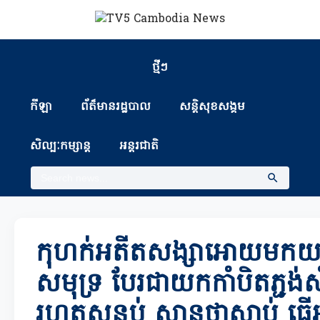
ថ្មីៗ
កីឡា
ព័ត៏មានរដ្ឋបាល
សន្តិសុខសង្គម
សិល្បៈកម្សាន្ត
អន្តរជាតិ
កុហក់អតីតសង្សាអោយមកយ
សមុទ្រ បែរជាយកកាំបិតភ្ជង់ស
រហូតសន្លប់ ស្មានថាស្លាប់ ធ