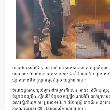
លោកវរៈសេនីយ៍ឯក ឯក លន់ អធិការនគរបាលស្រុកមុខកំពូល 
មានឈ្មោះ ផៃ យ៉ុន ភេទប្រុស អាយុ២៦ឆ្នាំជនជាតិខ្មែរ មុខរបរ
ឃុំរកាកោងទី១ ស្រុកមមុខកំពូល ខេត្តកណ្តាល ។
ចំពោះវត្ថុតាងបន្សល់ទុកនៅកន្លែងកើតហេតុ មាន៖ កាំបិតចុងស្រ
ចំនួន០១គ្រឿង ,ស្ពីកឃឺរ័ ចំនួន០១គ្រឿង ,កៅអីជ័រ ពណ៌ក្រហមច
ពណ៌ខៀវនិងក្រហម ប្រវែង១ម៉ែត។ ចំនែកស្ត្រី ជាអតីតសង្សាមា
ភាសារអង់គ្លេស CSL (សាលាធ្វើការជាមួយគ្នា) ។