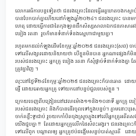
លោកអធិការបន្តទៀតថា ជនរងគ្រោះដែលធ្វើអត្តឃាតចងកស្លាប់ខ្
បានបែកបាក់គ្នាហើយនៅកំឡុងឆ្នាំ២០២៤។ ជនរងគ្រោះ បានមកជួ
ហេតុ ដោយធ្វើការជាតៃកុងឡានដឹកសិស្សសាលាឯកជនភាសាអង់គ្ល
ឃៀង រតនា រួចក៏មានទំនាក់ទំនងស្នេហាជាមួយគ្នា។
រហូតមកដល់កំឡុងដើមខែកុម្ភៈឆ្នាំ២០២៥ ជនរងគ្រោះ(សព) ចាប់ផ
ទៅលើសង្សារដោយនិយាយថា បើខ្លួនមិនបាន អ្នកណាផ្សេងក៏មិន
របស់ជនរងគ្រោះ អ្នកគ្រូ ឃៀង រតនា ក៏សុំផ្តាច់ទំនាក់ទំនងគ្នា ត
ត្រូវគ្នាវិញ ។
លុះនៅថ្ងៃទី២៤ខែកុម្ភៈឆ្នាំ២០២៥ ជនរងគ្រោះក៏បានឆាត ដោ
ផ្ញើ ដោយអោយអ្នកគ្រូ ទៅយកនៅបន្ទប់ជួលរបស់ខ្លួន ។
ក្រោយចេញពីបង្រៀននៅវេលាម៉ោង១១និង១០នាទី អ្នកគ្រូ ឃៀង 
របស់ជនរងគ្រោះ និងក៏បានដើរចូលទៅក្នុងបន្ទប់។ ភ្លាមនោះបុ
ចាក់គន្លឹះទ្វាជាប់ រួចយកកាំបិតចុងស្រួចភ្ជុងទៅលើអ្នកគ្រូអ
យើងជួបគ្នា !! តែដោយអ្នកគ្រូលើកដៃសំពះអង្វរ។ ជនរងគ្រោះក៏ដា
ទៅលើពូក បណ្តាលឲ្យ អ្នកគ្រូថប់ដង្ហើមសន្លប់បាត់ស្មារតី ដោ