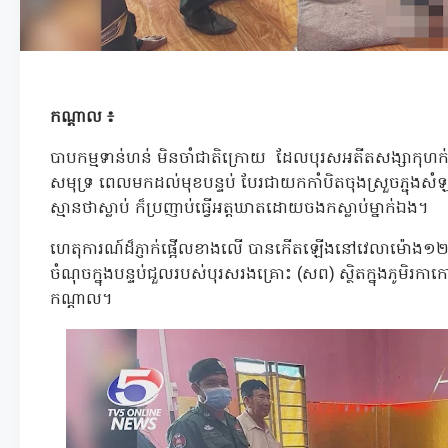
កណ្តាល ៖
បាបកម្មទាន់ហន់ មិនចាំជាតិក្រោយ ដែលបុរសអតីតសង្សាកុហក
សមុទ្រ ពេលមកដល់មុខបន្ទប់ បែរជាយកកាំបិតចុងស្រួចភ្ជុងសំ
ស្មានថាស្លាប់ ក៏ប្រញាប់ធ្វើអត្តឃាតដោយចងកស្លាប់ម្នាក់ឯង។
ហេតុការណ៍ដ៏ភ្ញាក់ផ្អើលខាងលើ បានកើតឡើងនៅវេលាម៉ោង១២និង
ចំណុចក្នុងបន្ទប់ជួលរបស់បុរសរងគ្រោះ (សព) ស្ថិតក្នុងភូមិរកា
កណ្តាល។