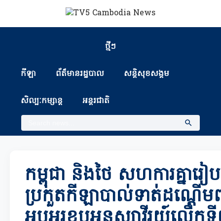
ថ្មីៗ
កីឡា
ព័ត៏មានរដ្ឋបាល
សន្តិសុខសង្គម
សិល្បៈកម្សាន្ត
អន្តរជាតិ
កម្ពុជា និងថៃ សហការគ្នារៀបចំ
ប្រកួតកីឡាបាល់ទាត់ដណ្តើមពាន
អបអរខួបអនុស្សាវីរយ៍លើកទ