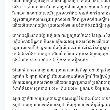
បានជាបងប្អូនល្អនឹងគ្នា។ លោកបណ្ឌិតបន្តថា ត្បិតលោកជាជនជាត
ជាង ៣០ឆ្នាំមកហើយ ក៏បានចូលរួមចំណែកជួយសង្គមជាតិខ្មែ
រីករាយណាស់នៅពេលឃើញប្រទេសទាំង២ មានទំនាក់ទំនងការទូត
សុទ្ធតែជាប្រទេសកាន់ព្រះពុទ្ធសាសនា និងជាប្រទេសដែលស្ថិតន
ហើយទើបលោកជឿថា ប្រទេសទាំង២ មានទំនាក់ទំនងដ៏ស្អិតរមួត
លោកបណ្ឌិតបានបន្ថែមទៀតថា ការប្រកួតលើកនេះមិនផ្តោតសំ
បន្តឹងចំណងមិត្តភាព និងសាមគ្គីភាពរវាងប្រទេសទាំង២ ហើយលោកចង់
ព្រោះលោកជឿថា អ្នកមានជំនឿលើព្រះធម៌រមែងតែងតែចិត្តស្ងប់ ន
ប្រជាជាតិទាំង២ យកព្រះធម៌ជាធំ ហើយចេះរួមរស់ជាមួយគ្នាក្នុងន
ក្នុងតំបន់អាស៊ីអាគ្នេយ៍នេះជារៀងដរាបតរៀងទៅ។
ចំណែកឯឯកឧត្តម ខូវ ឆាយ ប្រធានសហព័ន្ធកីឡាប្រដាល់គុនខ
សុផាឆៃ វីរៈភុជង្គ យ៉ាងខ្លាំងដែលបានផ្តួចផ្តើមបង្កើតគំនិតរៀបចំព
មិត្តភាពរវាងប្រទេសទាំង២ ហើយឯកឧត្តមប្រធានគាំទ្រយ៉ាងពេ
ទំនាក់ទំនងការទូតរវាងប្រទេស និងប្រទេស ប្រជាជន និងប្រជា
សូមបញ្ជាក់ថា ការប្រកួតពានរង្វាន់សតវត្សរ៍ នៃព្រះធម៌នេះ 
កម្ពុជាមានក្រុមបាល់ទាត់តារាកម្ពុជា និងក្រុមបាល់ទាត់គុនខ្មែរ 