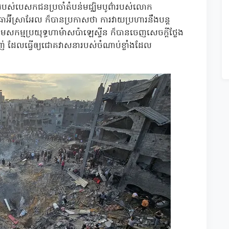
ើរបស់បេសកជនប្រចាំតំបន់មជ្ឈិមបូព៌ារបស់លោក
ោធាអ៊ីស្រាអែល ក៏បានប្រកាសថា ការវាយប្រហារនឹងបន្ត
ម្មប្រយុទ្ធហាម៉ាសប៉ាឡេស្ទីន ក៏បានចេញសេចក្តីថ្លែង
 ដែលធ្វើឲ្យជោគវាសនារបស់ចំណាប់ខ្លាំងដែល