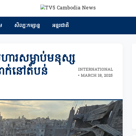
ម
សិល្បៈកម្សាន្ត
អន្តរជាតិ
ហារសម្លាប់មនុស្ស
ក់នៅតំបន់
INTERNATIONAL
• MARCH 18, 2025