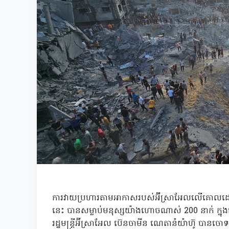
ការវាយប្រហារតាមអាកាសរបស់អ៊ីស្រាអែលលើគោលដៅជាច្រ
នេះ បានសម្លាប់មនុស្សយ៉ាងហោចណាស់ 200 នាក់ ក្
រដ្ឋមន្រ្តីអ៊ីស្រាអែល ប៊េនចាមីន ណេតាន៉យ៉ាហ៊ូ បាន