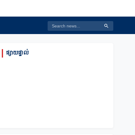
ផ្សាយផ្ទាល់