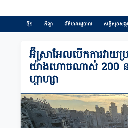
ថ្មីៗ
កីឡា
ព័ត៏មានរដ្ឋបាល
សន្តិសុខសង្គ
អ៊ីស្រាអែលបើកការវាយប្រ
យ៉ាងហោចណាស់ 200 នា
ហ្គាហ្សា