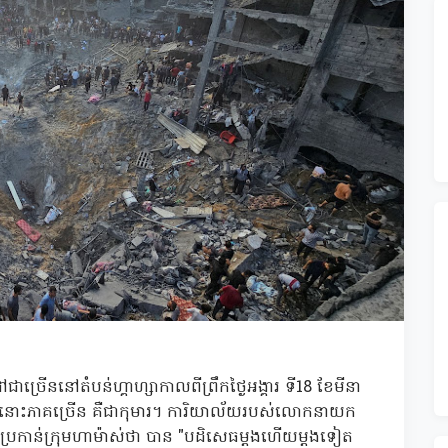
ើននៅតំបន់ហ្គាហ្សាកាលពីព្រឹកថ្ងៃអង្គារ ទី18 ខែមីនា
នុងនោះភាគច្រើន គឺជាកុមារ។ ការិយាល័យរបស់លោកនាយក
ចោទប្រកាន់ក្រុមហាម៉ាស់ថា បាន "បដិសេធម្តងហើយម្តងទៀត