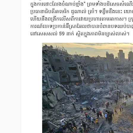
ក្នុងការដោះលែងចំណាប់ខ្មាំង" ព្រមទាំងបដិសេធសំណ
ប្រធានាធិបតីអាមេរិក ដូណាល់ ត្រាំ។ ទន្ទឹមនឹងនេះ យ
ហើយនឹងពង្រីកលើសពីការវាយប្រហារតាមអាកាស។ ក្រុមសក
ការណ៍ចោទប្រកាន់អ៊ីស្រាអែលថាបានបំពានបទឈប់បាញ់
នៅសេសសល់ 59 នាក់ ស្ថិតក្នុងភាពមិនច្បាស់លាស់។