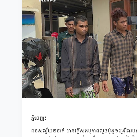
ភ្នំពេញ៖
ជនសង្ស័យ២នាក់ បានធ្វើសកម្មភាពលួចម៉ូតូ១គ្រឿងរបស់