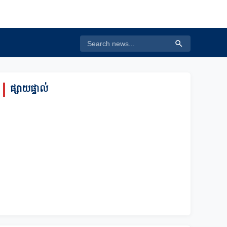
ផ្សាយផ្ទាល់