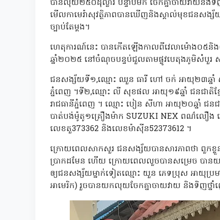
បានលុយ២៥០ដុល្លារ បន្ទាប់មក ចែកគ្នាចាយវាយនិងទិ
មើលកាមេរ៉ាសុវត្ថិភាពបានឃើញនិងស្គាល់មុខជនសង្ស័
ច្បាប់តែម្ដង។
ហេតុការណ៍នេះ បានកើតឡើងកាលពីវេលាម៉ោង០៥និង០៥នាទីព
ឆ្នាំ២០២៥ នៅចំណុចបន្ទប់ជួលតាមផ្លូវបេតុងភូមិសំបួរ ស
ជនសង្ស័យទី១,ឈ្មោះ ឈួន ធារី ហៅ ចក់ អាយុ២៣ឆ្នាំ ស្នា
ភ្នំពេញ ។ទី២,ឈ្មោះ លី សុខផល អាយុ១៩ឆ្នាំ ជនជាតិខ្មែរ
រាជធានីភ្នំពេញ ។ ឈ្មោះ បៀន សីហា អាយុ២០ឆ្នាំ ជនជា
បាត់បង់ម៉ូតូ១គ្រឿងម៉ាក SUZUKI NEX ពណ៌លឿង ស៊េ
លេខតួ373362 និងលេខម៉ាស៊ីន52373612 ។
ក្រោយពេលសាកសួរ ជនសង្ស័យបានសារភាពថា ពួកខ្លួនព
ប្រាកដមែន ហើយ ក្រោយពេលលួចបានសម្រេច បានយកឲ្យ
ឲ្យជនសង្ស័យម្នាក់ទៀតឈ្មោះ យួន ភេទប្រុស អាយុប្រមាណ
អាមេរិក) រួចបានយកលុយចែកគ្នាចាយវាយ និងទិញថ្