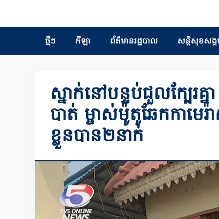
ថ្មីៗ
កីឡា
ព័ត៏មានរដ្ឋបាល
សន្តិសុខសង្គ
ស្នាក់នៅបន្ទប់ជួលក្បែរគ្
បាត់ ម្ចាស់ម៉ូតូឆែកកាមេរ
ខ្លួនបាន២នាក់