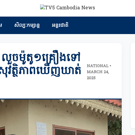
ម
សិល្បៈកម្សាន្ត
អន្តរជាតិ
នា លួចម៉ូតូ១គ្រឿងទៅ
NATIONAL •
៉ាសុវត្ថិភាពឃើញឃាត់
MARCH 24,
2025