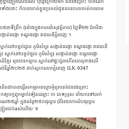
ញថ្នាំញៀនសេពអស់ ប៉ុន្តែក្រោយមក ជនរងគ្រោះ បានឆែក
យទាំងនោះ ក៏បានឃាត់ខ្លួនប្រគល់ជូននគរបាលចាត់ការតាម
្រឹក (ម៉ោងក្នុងកាមេរ៉ាសុវត្ថិភាព) ថ្ងៃទី២២ ខែមីនា
ង្កាត់ដង្កោ ខណ្ឌដង្កោ រាជធានីភ្នំពេញ ។
ក់នៅបន្ទប់ជួល ភូមិសំបួរ សង្កាត់ដង្កោ ខណ្ឌដង្កោ រាជធានី
 ស្នាក់នៅបន្ទប់ជួល ភូមិសំបួរ សង្កាត់ដង្កោ ខណ្ឌដង្កោ
តិខ្មែរ មុខរបរកម្មករ ស្នាក់នៅផ្ទះជួលកើតហេតុខាងលើ
រីឆ្នាំ២០២៥ ពាក់ស្លាកលេខភ្នំពេញ 1LK-9347
ិតជាបានធ្វើសកម្មភាពលួចម៉ូតូរបស់ជនរងគ្រោះ
បក្ខពួកម្នាក់ទៀតឈ្មោះ កា ភេទប្រុស នាំយកទៅលក់
២៥ឆ្នាំ ក្នុងតម្លៃ២៥០ដុល្លារ (ពីររយហាសិបដុល្លារ
នាំញៀនជក់អស់ហើយ ៕