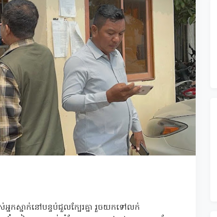
អ្នកស្នាក់នៅបន្ទប់ជួលក្បែរគ្នា រួចយកទៅលក់