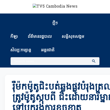
ថ្មីៗ
កីឡា
ព័ត៏មានរដ្ឋបាល
សន្តិសុខសង្គម
សិល្បៈកម្សាន្ត
អន្តរជាតិ
រ៉ឺម៉កម៉ូតូជិះបត់ឆ្លងផ្លូវបំរុងត
ត្រូវម៉ូតូស្កុបពី ជិះដោយនារីម្នា
ទៅបុករងការខូចខាត