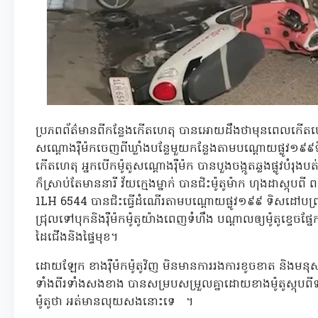
ប្រភពព័ត៌មានពីកន្លែងកើតហេតុ បានអោយដឹងថាមុនពេលកើតហេត
សណ្តោងរ៉ឺម៉កចេញពីឃ្លាំងបន្លែមួយកន្លែងតាមបណ្ដោយផ្លូ
កើតហេតុ អ្នកបើកម៉ូតូសណ្តោងរ៉ឺម៉ក បានបួងចង្កូតឆ្លងផ្លូវបំ
ក៏ស្រាប់តែមាននារី វ័យក្មេងម្នាក់ បានជិះម៉ូតូម៉ាក ហុងដាស្កុ
1LH 6544 បានជិះធ្វើដំណើរតាមបណ្ដោយផ្លូវ១៩៩ ទិសដៅបញ្ច្រា
ជ្រុលទៅបុកនិងរ៉ឺម៉កម៉ូតូយ៉ាងពេញទំហឹង បណ្ដាលឲ្យម៉ូតូខ្ទេចផ្នែ
ដៃជើងនិងផ្ទៃមុខ។
ដោយឡែក ខាងរ៉ឺម៉កម៉ូតូវិញ មិនមានការរងការខូចខាត និងមន
ទាំងពីរទាំងសងខាង បានសម្របសម្រួលគ្នាដោយខាងម៉ូតូស្កុបពី
ម៉ូតូថា អត់មានលុយសងនោះទេ ។