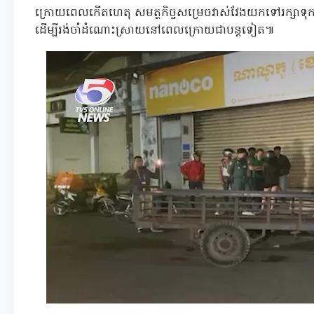
ក្រោយពេលកើតហេតុ សមត្ថកិច្ចសម្រេចវាស់វែងយកទៅរក្សាទ
ដើម្បីរង់ចាំដំណោះស្រាយនៅពេលក្រោយជាបន្តទៀត៕