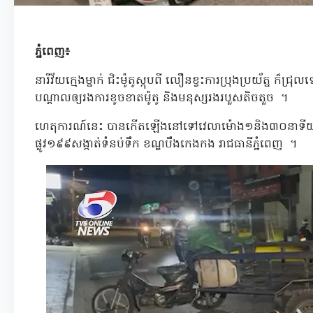
ភ្នំពេញ៖
នារីវ័យក្មេងម្នាក់ ជិះម៉ូតូស្កុបពី លឿនខ្វះការប្រុងប្រយ័ត្ន ក៏ជ្រុ
បណ្ដាលឲ្យរងការខូចខាតម៉ូតូ និងមនុស្សរងរបួសតិចតួច ។
ហេតុការណ៍នេះ បានកើតឡើងនៅទៅវេលាម៉ោង១និង៣០នាទីយប់
ផ្លូវ១៩៩សង្កាត់ទំនប់ទឹក ខណ្ឌបឹងកេងកង រាជធានីភ្នំពេញ ។