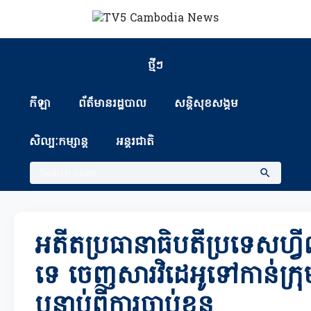
ថ្មីៗ
កីឡា
ព័ត៏មានរដ្ឋបាល
សន្តិសុខសង្គម
សិល្បៈកម្សាន្ត
អន្តរជាតិ
អតីតប្រធានាធិបតីប្រទេសហ្វីល
ទេ ចេញសារវិដេអូទៅកាន់ក្រុមអ
បន្ទាប់ពីការចាប់ខ្លួន