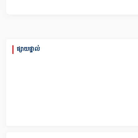
ផ្សាយផ្ទាល់