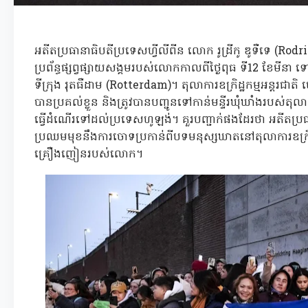
អតីតប្រធានាធិបតីប្រទេសហ្វីលីពីន លោក រូដ្រីកូ ឌូទឺទេ (
ប្រព័ន្ធផ្សព្វផ្សាយសង្គមរបស់លោកកាលពីថ្ងៃពុធ ទី12 ខែមីនា ទ
ទីក្រុង រុតធឺដាម (Rotterdam)។ តុលាការឧក្រិដ្ឋកម្មអន្តរជ
បានប្រគល់ខ្លួន និងត្រូវបានបញ្ជូនទៅកាន់មន្ទីរឃុំឃាំងរបស់តុលាកា
ធ្វើដំណើរទៅដល់ប្រទេសហូឡង់។ គួរបញ្ជាក់ផងដែរថា អតីតប្រធា
ប្រឈមមុខនឹងការចោទប្រកាន់ពីបទមនុស្សឃាតនៅតុលាការឧក្រិដ្ឋកម
គ្រឿងញៀនរបស់លោក។