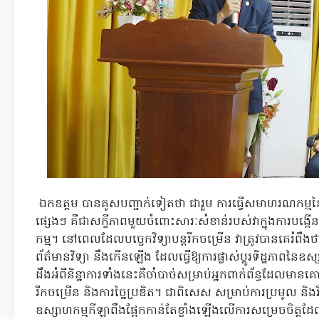
ឯកឧត្តម បានគូសបញ្ជាក់ទៀតថា ជារួម ការធ្វើសមាហរណកម្មនៃបច
ផ្សេងៗ គឺជាសក្ខីភាពមួយចំពោះសារៈសំខាន់របស់វាក្នុងការបង្កើ
កម្ម។ នៅពេលដែលបច្ចេកវិទ្យាបន្តរីកចម្រើន វាត្រូវបានគេរំពឹងថ
ព័ត៌មានវិទ្យា នឹងកើនឡើង ដែលធ្វើឱ្យការផ្លាស់ប្តូរទិដ្ឋភា
ដឹងអំពីនិន្នាការទាំងនេះគឺចាំបាច់សម្រាប់អ្នកពាក់ព័ន្ធដែលមាន
រីកចម្រើន និងការច្នៃប្រឌិត។ ជាពិសេស សម្រាប់ការប្រមូល និង
ឧស្សាហកម្មកីឡាពឹងផ្អែកកាន់តែខ្លាំងឡើងលើការសម្រេចចិត្ត