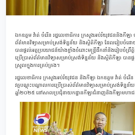
ឯកឧត្តម វ៉ាត់ ចំរើន រដ្ឋលេខាធិការ ក្រសួងអប់រំយុវជននិងកីឡា ប
ព័ត៌មានវិទ្យាសម្រាប់ស្រង់ទិន្នន័យ និងស្ថិតិកីឡា ដែលរៀបចំដោយ
បានផ្តល់អត្ថប្រយោជន៍យ៉ាងខ្លាំងចំពោះមន្រ្តីដឹកនាំនិងរៀបចំព្រឹត
ប្រើប្រាស់ព័ត៌មានវិទ្យាសម្រាប់ស្រង់ទិន្នន័យ និងស្ថិតិកីឡា បា
ស្រួលក្នុងការគ្រប់គ្រង។
រដ្ឋលេខាធិការ ក្រសួងអប់រំយុវជន និងកីឡា ឯកឧត្តម វ៉ាត់ ចំរើន
វគ្គបណ្តុះបណ្តាលការប្រើប្រាស់ព័ត៌មានវិទ្យាសម្រាប់ស្រង់ទិន្នន័យ
ឆ្នាំ២០២៥ នៅសាលប្រជុំនាយកដ្ឋានកីឡាជំនាញនិងកីឡាមហាជន 