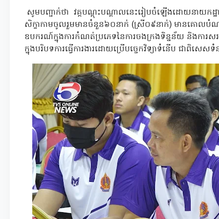
សូមបញ្ជាក់ថា វគ្គបណ្តុះបណ្តាលនេះរៀបចំឡើងដោយនាយកដ្ឋានរ
សិក្ខាកាមចូលរួមមានចំនួន៦០នាក់ (ស្រី០៩នាក់) មានគោលបំណងដើ
ឧបករណ៍ក្នុងការកំណត់ប្រភេទនៃការចងក្រងទិន្នន័យ និងការសរស
ក្នុងបរិបទការធ្វើការងារដោយប្រើបច្ចេកវិទ្យាទំនើប ជាពិសេសទំ