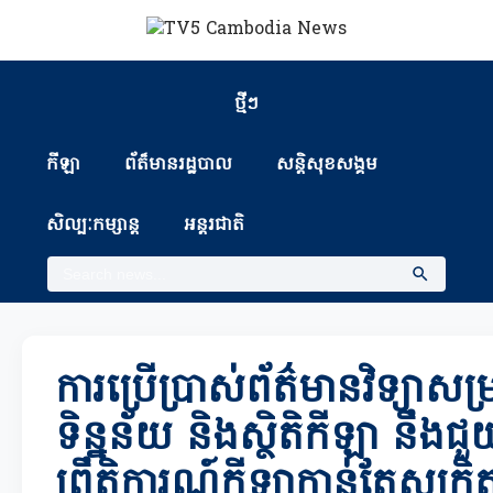
ថ្មីៗ
កីឡា
ព័ត៏មានរដ្ឋបាល
សន្តិសុខសង្គម
សិល្បៈកម្សាន្ត
អន្តរជាតិ
ការប្រើប្រាស់ព័ត៌មានវិទ្យាសម្
ទិន្នន័យ និងស្ថិតិកីឡា នឹងជ
ព្រឹត្តិការណ៍កីឡាកាន់តែសុក្