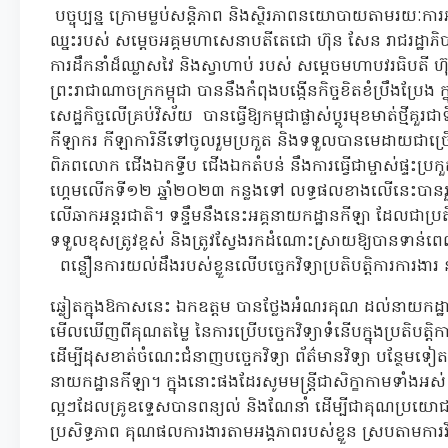
បច្ចុប្បន្ន ក្រោមម្លប់សន្ដិភាព និងស្ថិរភាពនយោបាយតាមរ
ឈ្នះរបស់ សម្ដេចអគ្គមហាសេនាបតីតេជោ ហ៊ុន សែន រាជរដ្ឋាភិប
ការដឹកនាំដ៏ឈ្លាសវៃ និងស្វាហាប់ របស់ សម្ដេចមហាបវរធិបតី ហ៊ុ
ព្រះរាជាណាចក្រកម្ពុជា បាននឹងកំពុងបង្កើនកិច្ចខិតខំប្រឹងប្រែង
សេដ្ឋកិច្ចលើគ្រប់វិស័យ បានធ្វើឱ្យកម្ពុជាផ្លាស់ប្ដូរមុខមាត់ថ្ម
កីឡាករ កីឡាការិនីទៅចូលរួមប្រកួត និងទទួលបានមេដាយជាច្រើនពី
ពិភពលោក ជើងឯកទ្វីប ជើងឯកតំបន់ នឹងការធ្វើជាម្ចាស់ផ្ទះប្រក
ហ្គេមលើកទី១២ ឆ្នាំ២០២៣ កន្លងទៅ លទ្ធផលខាងលើនេះបានរួ
លើឆាកអន្ដរជាតិ។ ទន្ទឹមនឹងនេះអគ្គនាយកដ្ឋានកីឡា ដែលជាប្រត
ទទួលខុសត្រូវខ្ពស់ និងត្រូវស្វែងរកដំណោះស្រាយឱ្យបានទាន់ពេល
ពន្លឿនការយល់ដឹងរបស់ខ្លួនលើបច្ចេកវិទ្យាប្រតិបត្តិការការងារ
ឆ្លៀតក្នុងឱកាសនេះ ឯកឧត្តម បានថ្លែងអំណរគុណ ដល់នាយកដ្ឋានរ
មើលឃើញពីគុណតម្លៃ នៃការប្រើបច្ចេកវិទ្យាទំនើបក្នុងប្រតិបត្តិ
ដើម្បីដុសខាត់ចំណេះជំនាញបច្ចេកវិទ្យា ព័ត៌មានវិទ្យា បន្ថែមទៀត
នាយកដ្ឋានកីឡា។ ក្នុងនោះផងដែរសូមមន្រ្តីជាសិក្ខាកាមទាំងអស់ ត
ល្អៗដែលគ្រូឧទ្ទេសបានពន្យល់ និងណែនាំ ដើម្បីជាគុណប្រយោជន៍
ប្រសិទ្ធភាព គុណផលការងារតាមអង្គភាពរបស់ខ្លួន ស្របតាមការ