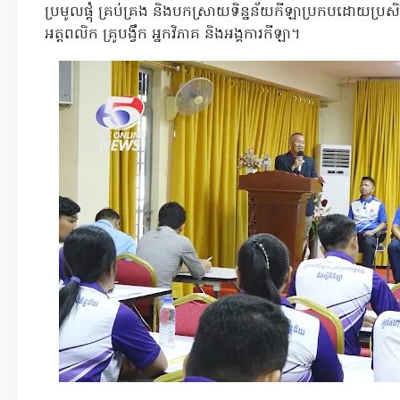
ប្រមូលផ្តុំ គ្រប់គ្រង និងបកស្រាយទិន្នន័យកីឡាប្រកបដោយប្រសិទ
អត្តពលិក គ្រូបង្វឹក អ្នកវិភាគ និងអង្គការកីឡា។