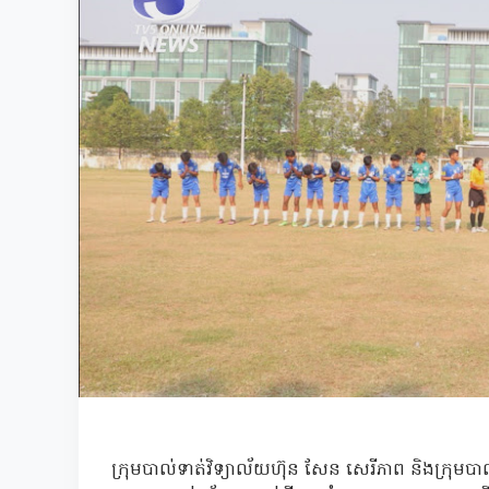
ក្រុមបាល់ទាត់វិទ្យាល័យហ៊ុន សែន សេរីភាព និងក្រុមបា