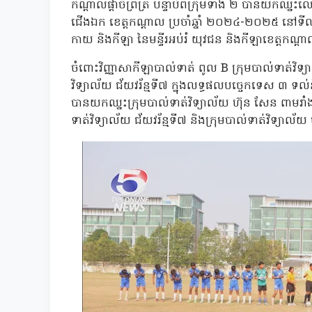
កណ្តាលផ្តាច់ព្រ័ត្រ បន្ទាប់ពីក្រុមទំាង ២ បានយកឈ្ន
ជើងឯក ខេត្តកណ្តាល ប្រចាំឆ្នាំ ២០២៤-២០២៥ នៅទីល
កាយ និងកីឡា នៃមន្ទីរអប់រំ យុវជន និងកីឡាខេត្តកណ្ត
ចំពោះវិញ្ញាសាកីឡាបាល់ទាត់ ពូល B ក្រុមបាល់ទាត់វិ
វិទ្យាល័យ ជ័យវរ័ន្មទី៧ ក្នុងលទ្ធផលបច្ចេកទេស ៣ ទល
បានយកឈ្នះក្រុមបាល់ទាត់វិទ្យាល័យ ហ៊ុន សែន ពាមរាំង
ទាត់វិទ្យាល័យ ជ័យវរ័ន្មទី៧ និងក្រុមបាល់ទាត់វិទ្យាល័