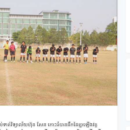
ល់ទាត់វិទ្យាល័យហ៊ុន សែន កោះធំបានដឹកដៃគ្នាឡើងវគ្គ