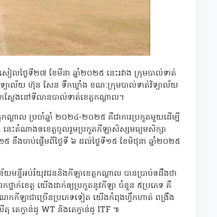
នៅរសៀលថ្ងៃទី២៧ ខែមីនា ឆ្នាំ២០២៥ នេះរវាង ក្រុមបាល់ទាត់
ិទ្យាល័យ ហ៊ុន សែន ទឹកឃ្លាំង ខណៈក្រុមបាល់ទាត់វិទ្យាល័យ
្រែកស្លែងនៅទីលានបាល់ទាត់ខេត្តកណ្តាល។
កណ្តាល ប្រចាំឆ្នាំ ២០២៤-២០២៥ គឺជាការប្រកួតមួយដើម្បី
៥ នេះតំណាងឲខេត្តចូលរួមប្រកួតកីឡាសិស្សមធ្យមសិក្សា
 នឹងចាប់ផ្តើមពីថ្ងៃទី ៦ ដល់ថ្ងៃទី១៥ ខែមិថុនា ឆ្នាំ២០២៥
យមន្ទីអប់រំយុវជននិងកីឡាខេត្តកណ្តាល បានប្រាប់ឲដឹងថា
្នាក់ខេត្ត យើងដាក់ឲ្យប្រកួតនូវកីឡា ចំនួន ៥ប្រភេទ គឺ
ំណែកកីឡាជាច្រើនប្រភេទទៀត យើងកំពុងហ្វឹកហាត់ ពង្រឹង
ុ តេក្វាន់ដូ WT និងតេក្វាន់ដូ ITF ៕