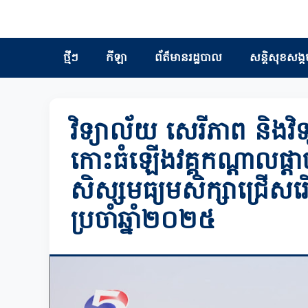
ថ្មីៗ
កីឡា
ព័ត៏មានរដ្ឋបាល
សន្តិសុខសង្គ
វិទ្យាល័យ សេរីភាព និងវ
កោះធំឡើងវគ្គកណ្តាលផ្តាច់
សិស្សមធ្យមសិក្សាជ្រើ
ប្រចាំឆ្នាំ២០២៥