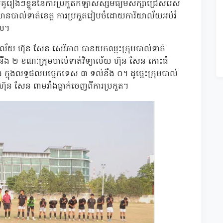
ះលើគូរៀងៗខ្លួននៃការប្រកួតកីឡាសិស្សមធ្យមសិក្សាជ្រើសរើស
ានបាល់ទាត់ខេត្ត ការប្រកួតរៀបចំដោយការិយាល័យអប់រំ
ាល។
ទ្យាល័យ ហ៊ុន សែន សេរីភាព បានយកឈ្នះក្រុមបាល់ទាត់
់នឹង ២ ខណៈក្រុមបាល់ទាត់វិទ្យាល័យ ហ៊ុន សែន កោះធំ
 ក្នុងលទ្ធផលបច្ចេកទេស ៣ ទល់នឹង ០។ ដូច្នេះក្រុមបាល់
យ ហ៊ុន សែន ពាមរាំងធ្លាក់ចេញពីការប្រកួត។