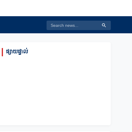
ផ្សាយផ្ទាល់