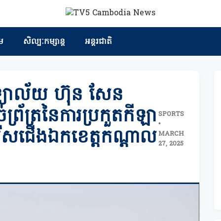
ម
សិល្បៈកម្សាន្ត
អន្តរជាតិ
ិទ្យាល័យ ហ៊ុន សែន
ព្រ័ត្រនៃការប្រកួតកីឡា
SPORTS
•
សរើសជើងឯកខេត្តកណ្តាល
MARCH
27, 2025