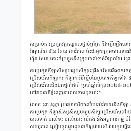
សម្រាប់ការប្រកួតវគ្គកណ្តាលផ្តាច់ព្រ័ត្រ នឹងធ្វើឡើង
វិទ្យាល័យ ហ៊ុន សែន សេរីភាព ប៉ះជាមួយក្រុមបាល់ទាត់វ
ហ៊ុន សែន កោះធំប្រកួតនឹងក្រុមបាល់ទាត់វិទ្យាល័យ ព
ការប្រកួតកីឡាសិស្សមធ្យមសិក្សាជ្រើសរើសជើងឯកខេត្ត
ជ្រើសរើសកីឡាករ-កីឡាការិនីឆ្នើមនៃប្រភេទកីឡាទាំង 
ជ្រើសរើសជើងឯកថ្នាក់ជាតិ ប្រចាំឆ្នាំសិក្សា២០២៤-២០២៥
នៅរាជធានីភ្នំពេញនាពេលខាងមុខនេះ។
លោក ពៅ វណ្ណា ប្រធានការិយាល័យអប់រំកាយនិងកីឡា ន័
ការប្រកួត កីឡាសិស្សសិស្សមធ្យមសិក្សាជ្រើសរើសជើងឯកថ
បាល់ទាត់ បាល់ទះ បាល់បោះ ប៉េតង់ និងអត្តពលកម្ម ច
សមត្ថភាព ត្រៀមចូលរួមដូចជាកីឡាវាយសី វាយកូនឃ្លីលើត