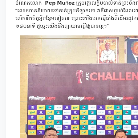
ចំណែកលោក 𝗣𝗲𝗽 𝗠𝘂ñ𝗼𝘇 គ្រូបង្គោលក្លិបបាល់ទាត់ព្រះ
“លោកបាននិយាយទៅកាន់ក្រុមកីឡាករថា វាគឺជាសប្ដាហ៍ដែលយើ
លើកទឹកចិត្តអ្វីបន្ថែមទៀតទេ ព្រោះយើងបានធ្វើតាំងពីដើមរដ
១៨០នាទី ដូច្នេះយើងនឹងព្យាយាមធ្វើឱ្យបានល្អ។”