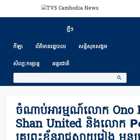
ថ្មីៗ
កីឡា
ព័ត៏មានរដ្ឋបាល
សន្តិសុខសង្គម
សិល្បៈកម្សាន្ត
អន្តរជាតិ
ចំណាប់អារម្មណ៍លោក Ono Hir
Shan United និងលោក 𝗣𝗲
គ្រូព្រះខ័នរាជស្វាយរៀង មុនប្