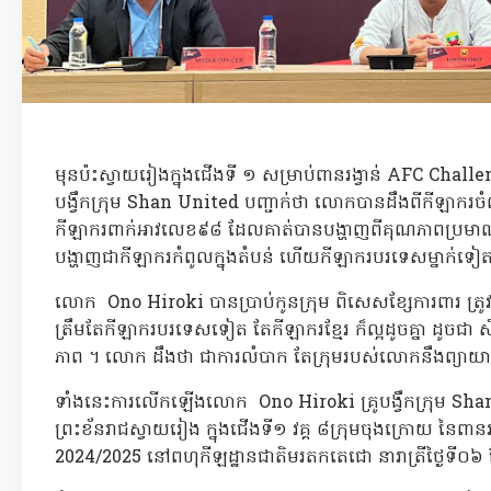
មុនប៉ះស្វាយរៀងក្នុងជើងទី ១ សម្រាប់ពានរង្វាន់ AFC Cha
បង្វឹកក្រុម Shan United បញ្ជាក់ថា លោកបានដឹងពីកីឡាករចំ
កីឡាករពាក់អាវលេខ៩៨ ដែលគាត់បានបង្ហាញពីគុណភាពប្រមាណ
បង្ហាញជាកីឡាករកំពូលក្នុងតំបន់ ហើយកីឡាករបរទេសម្នាក់ទៀត
លោក Ono Hiroki បានប្រាប់កូនក្រុម ពិសេសខ្សែការពារ ត្រូ
ត្រឹមតែកីឡាករបរទេសទៀត តែកីឡាករខ្មែរ ក៏ល្អដូចគ្នា ដូចជា
ភាព ។ លោក ដឹងថា ជាការលំបាក តែក្រុមរបស់លោកនឹងព្យាយាមធ
ទាំងនេះការលើកឡើងលោក Ono Hiroki គ្រូបង្វឹកក្រុម Shan 
ព្រះខ័នរាជស្វាយរៀង ក្នុងជើងទី១ វគ្គ ៨ក្រុមចុងក្រោយ នៃព
2024/2025 នៅពហុកីឡដ្ឋានជាតិមរតកតេជោ នារាត្រីថ្ងៃទី០៦ 