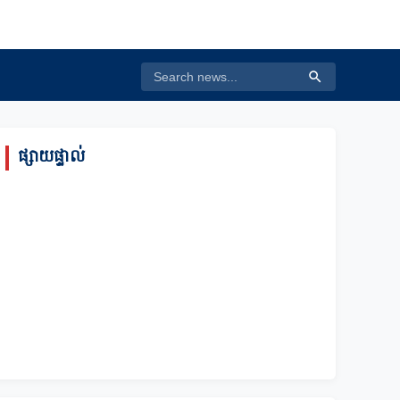
ផ្សាយផ្ទាល់