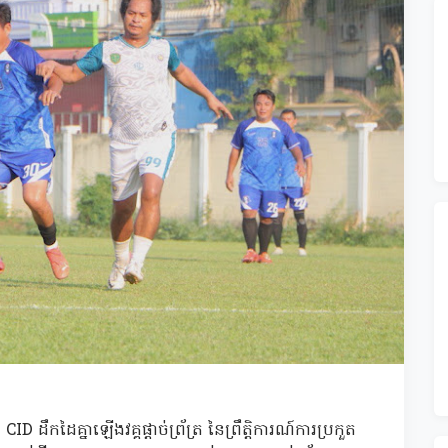
 ដឹកដៃគ្នាឡើងវគ្គផ្តាច់ព្រ័ត្រ នៃព្រឹត្តិការណ៍ការប្រកួត