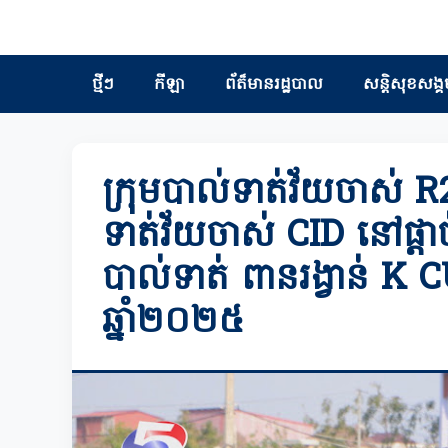
ថ្មីៗ
កីឡា
ព័ត៏មានរដ្ឋបាល
សន្តិសុខសង្គ
ក្រុមបាល់ទាត់វ័យចាស់ R
ទាត់វ័យចាស់ CID នៅផ្តាច់
បាល់ទាត់ ពានរង្វាន់ K
ឆ្នាំ២០២៥