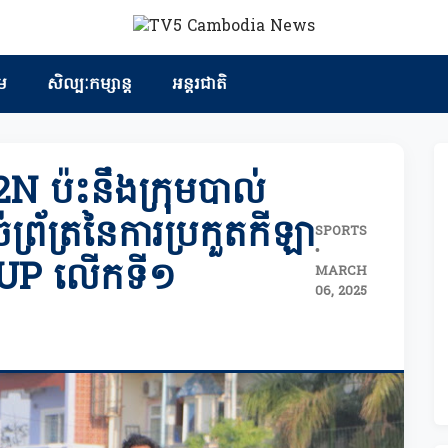
ម
សិល្បៈកម្សាន្ត
អន្តរជាតិ
2N ប៉ះនឹងក្រុមបាល់
ព្រ័ត្រនៃការប្រកួតកីឡា
SPORTS
•
 CUP លើកទី១
MARCH
06, 2025