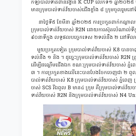
កីឡាបាល់ទាត់ពានរង្វាន់ K CUP លើកទី១ ឆ្នាំ២០២៥ បន្ទ
មានក្រុមបាល់ទាត់វ័យចាស់ជើងខ្លាំង ៨ ក្រុមចូលរួមនៅ
នាថ្ងៃទី៥ ខែមីនា ឆ្នាំ២០២៥ ការប្រកួតពាក់កណ្តាលផ្តា
ក្រុមបាល់ទាត់វ័យចាស់ R2N ដោយការស៊ុតប៉េណាល់ទី
៩០នាទីក្នុង លទ្ធផលបច្ចេកទេស ២ទល់នឹង ២ នៅទីលាន
មួយប្រកួតទៀត ក្រុមបាល់ទាត់វ័យចាស់ K8 បានចាញ់
ទល់នឹង ១ និង ។ ដូច្នេះក្រុមបាល់ទាត់វ័យចាស់ R2N ត្រូវ
ដើម្បីដណ្តើមជើងឯក ខណៈក្រុមបាល់ទាត់វ័យចាស់ ភ្នំព
៣ ។ ការប្រកួតខាងលើនេះបានបែងចែកចេញជា ២ ពូល គ
បាល់ទាត់វ័យចាស់ K8 ក្រុមបាល់ទាត់វ័យចាស់ ភ្នំពេញ
ចាស់ SCS រីឯពូល B មាន៤ ក្រុម គឺក្រុមបាល់ទាត់វ័យចា
ទាត់វ័យចាស់ R2N និងក្រុមបាល់ទាត់វ័យចាស់ N4 U