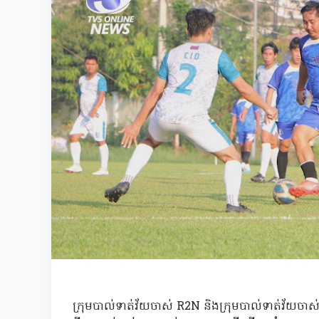
ក្រុមបាល់ទាត់វ័យចាស់ R2N និងក្រុមបាល់ទាត់វ័យចាស់ CID