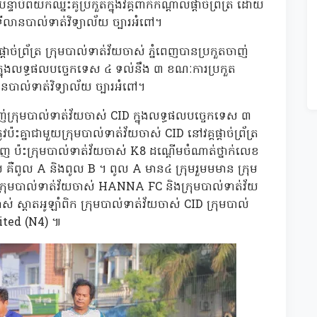
ាប់ពីយកឈ្នះគូប្រកួតក្នុងវគ្គពាក់កណ្តាលផ្តាច់ព្រ័ត្រ ដោយ
ទីលានបាល់ទាត់វិទ្យាល័យ ច្បារអំពៅ។
ច់ព្រ័ត្រ ក្រុមបាល់ទាត់វ័យចាស់ ភ្នំពេញបានប្រកួតចាញ់
ក្នុងលទ្ធផលបច្ចេកទេស ៤ ទល់នឹង ៣ ខណៈការប្រកួត
បាល់ទាត់វិទ្យាល័យ ច្បារអំពៅ។
ក្រុមបាល់ទាត់វ័យចាស់ CID ក្នុងលទ្ធផលបច្ចេកទេស ៣
ប៉ះគ្នាជាមួយក្រុមបាល់ទាត់វ័យចាស់ CID នៅវគ្គផ្តាច់ព្រ័ត្រ
េញ ប៉ះក្រុមបាល់ទាត់វ័យចាស់ K8 ដណ្តើមចំណាត់ថ្នាក់លេខ
ឺពូល A និងពូល B ។ ពូល A មាន៤ ក្រុមរួមមមាន ក្រុម
 ក្រុមបាល់ទាត់វ័យចាស់ HANNA FC និងក្រុមបាល់ទាត់វ័យ
ស់ ស្តាតអូឡាំពិក ក្រុមបាល់ទាត់វ័យចាស់ CID ក្រុមបាល់
nited (N4) ៕