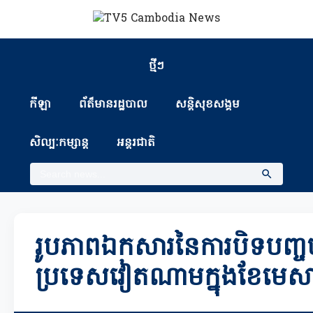
ថ្មីៗ
កីឡា
ព័ត៏មានរដ្ឋបាល
សន្តិសុខសង្គម
សិល្បៈកម្សាន្ត
អន្តរជាតិ
រូបភាពឯកសារនៃការបិទបញ្ចប់
ប្រទេសវៀតណាមក្នុងខែមេសា ឆ