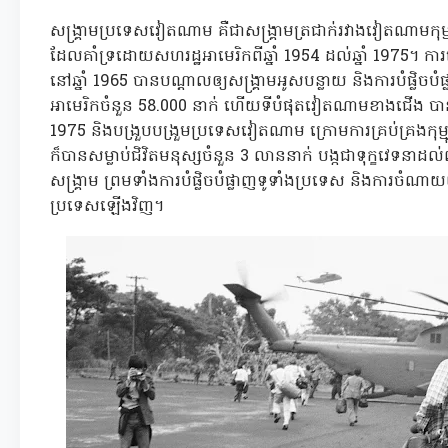
សង្គ្រាមប្រទេសវៀតណាម គឺជាសង្រ្គាមត្រជាក់រវាងវៀតណាមកុម
ដែលគាំទ្រដោយសហរដ្ឋអាមេរិកពីឆ្នាំ 1954 ដល់ឆ្នាំ 1975។ 
នៅឆ្នាំ 1965 បានបណ្តាលឲ្យសង្រ្គាមអូសបន្លាយ និងការបំផ្លិចបំ
អាមេរិកចំនួន 58.000 នាក់ ហើយទីបំផុតវៀតណាមខាងជើង បានយ
1975 និងបង្រួបបង្រួមប្រទេសវៀតណាម ក្រោមការគ្រប់គ្រងកុម្
ក៏បានសម្លាប់ជិវិតមនុស្សចំនួន 3 លាននាក់ បង្កជាទុក្ខវេទនាដ
សង្រ្គាម ព្រមទាំងការបំផ្លិចបំផ្លាញទូទាំងប្រទេស និងការចំ
ប្រទេសឡើងវិញ។