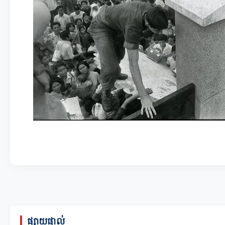
ផ្សាយផ្ទាល់