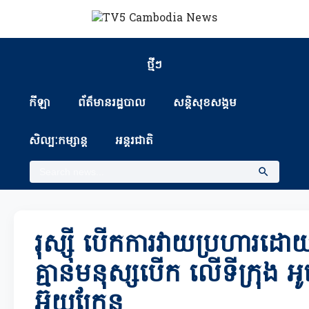
ថ្មីៗ
កីឡា
ព័ត៏មានរដ្ឋបាល
សន្តិសុខសង្គម
សិល្បៈកម្សាន្ត
អន្តរជាតិ
រុស្ស៊ី បើកការវាយប្រហារដ
គ្មានមនុស្សបើក លើទីក្រុង 
អ៊ុយក្រែន