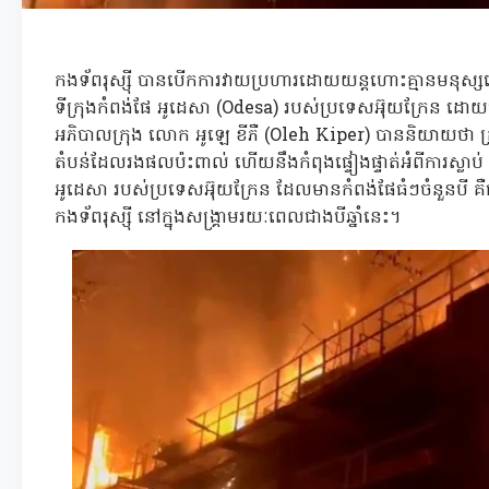
កងទ័ពរុស្ស៊ី បានបើកការវាយប្រហារដោយយន្តហោះគ្មានមនុស្ស
ទីក្រុងកំពង់ផែ អូដេសា (Odesa) របស់ប្រទេសអ៊ុយក្រែន ដោយប
អភិបាលក្រុង លោក អូឡេ ខីភឺ (Oleh Kiper) បាននិយាយថា ក្រុម
តំបន់ដែលរងផលប៉ះពាល់ ហើយនឹងកំពុងផ្ទៀងផ្ទាត់អំពីការស្លាប់ 
អូដេសា របស់ប្រទេសអ៊ុយក្រែន ដែលមានកំពង់ផែធំៗចំនួនបី
កងទ័ពរុស្ស៊ី នៅក្នុងសង្រ្គាមរយៈពេលជាងបីឆ្នាំនេះ។