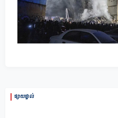
ផ្សាយផ្ទាល់