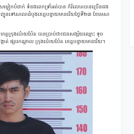
រសម្លៀកបំពាក់ ទំនងពេកទ្រាំអត់បាន ក៏រំលោភបានច្រើនដង
បានបញ្ជូនទៅសាលាដំបូងខេត្តបន្ទាយមានជ័យថ្ងៃទី២៣ ខែមេសា
ធហត្ថក្រុងប៉ោយប៉ែត បានប្រាប់ថា៖ជនសង្ស័យឈ្មោះ ទូច
ង្កាត់ ផ្សារកណ្តាល ក្រុងប៉ោយប៉ែត ខេត្តបន្ទាយមានជ័យ។