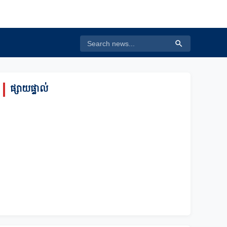
ផ្សាយផ្ទាល់