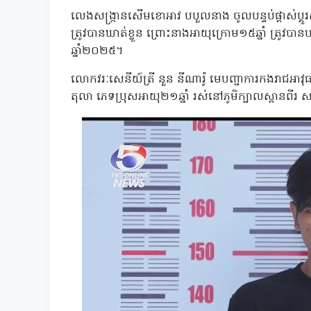
លេងសង្ក្រានសើមខោអាវ បបួលនាង ចូលបន្ទប់ផ្តាស់ប្តូ
ត្រូវបានឃាត់ខ្លួន ព្រោះនាងអាយុក្រោម១៥ឆ្នាំ ត្រូវ
ឆ្នាំ២០២៥។
លោកវរៈសេនីយ៍ត្រី នួន នីណារ៉ូ មេបញ្ជាការកងរាជអាវុ
តុលា ភេទប្រុសអាយុ២១ឆ្នាំ រស់នៅភូមិក្បាលស្ពានពីរ ស