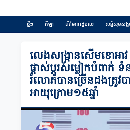
ថ្មីៗ
កីឡា
ព័ត៏មានរដ្ឋបាល
សន្តិសុខសង្គ
លេងសង្ក្រានសើមខោអាវ 
ផ្តាស់ប្តូរសម្លៀកបំពាក់ 
រំលោភបានច្រើនដងត្រូវបា
អាយុក្រោម១៥ឆ្នាំ