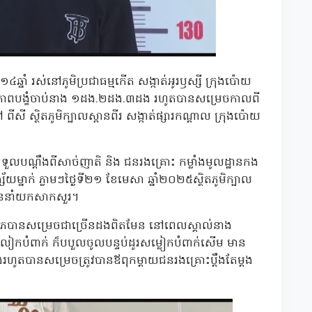
្នាំ រស់នៅភូមិប្រជាធម្មកើត សង្កាត់អូរឫស្សី ក្រុងប៉ោយ
ម្មភាពបង្ខំចាប់នាង ១ដង.២ដង.៣ដង រហូតបានសម្រេចកាលពី
ី ស្ថិតភូមិក្បាលស្ពានពីរ សង្កាត់ផ្សារកណ្តាល ក្រុងប៉ោយ
ទទួលបណ្តឹងពីសាច់ញាតិ និង ជនរងគ្រោះ កម្លាំងមូលដ្ឋានកង
ស័យម្នាក់ ភ្លាមៗថ្ងៃទី២១ ខែមេសា ឆ្នាំ២០២៥ស្ថិតភូមិក្បាល
ូវបាននាំយកសាកសួរ។
លោភបានសម្រេចជាច្រើនដងពិតមែន នៅពេលស្គាល់នាង
ៀកបំពាក់ ក៏បបួលចូលបន្ទប់ដូរសម្លៀកបំពាក់សើម មាន
តបានសម្រេចត្រូវបានឪពុកម្តាយជនរងគ្រោះប្តឹងតែម្តង