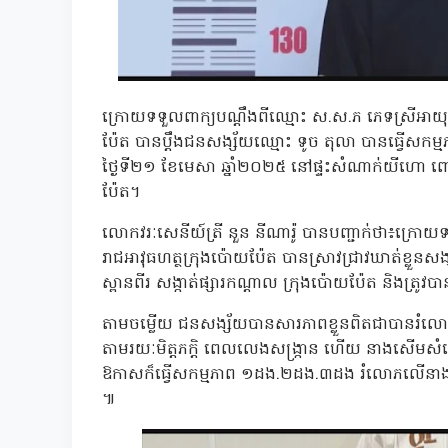
ក្រោយទទួលពាក្យបណ្តឹងពីឈ្មោះ ស.ស.ភ ភេទស្រីអាយុ១៤ឆ
ប៉ែត បានប្តឹងជនសង្ស័យឈ្មោះ ទូច តុលា បានធ្វើសក
ថ្ងៃទី២១ ខែមេសា ឆ្នាំ២០២៥ នៅផ្ទះសំណាក់យីហោ ពៅ ពីស
ប៉ែត។
លោកវរៈសេនីយ៍ត្រី នួន នីណារ៉ូ បានបញ្ជាក់ថា៖ក្រោយ
រាជអាវុធហត្ថក្រុងប៉ោយប៉ែត បានស្រាវជ្រាវឃាត់ខ្លួនសង្
ស្ពានពីរ សង្កាត់ផ្សារកណ្តាល ក្រុងប៉ោយប៉ែត និងត្រ
តាមចម្លើយ ជនសង្ស័យបានសារភាពខ្លួនពិតជាបានរំ
តាមរយៈមិត្តភក្តិ ពេលលេងសង្ក្រាន ហើយ នាងសើមសំល
ឱកាសក៏ធ្វើសកម្មភាព ១ដង.២ដង.៣ដង រំលោភលើនាងរហូ
៕