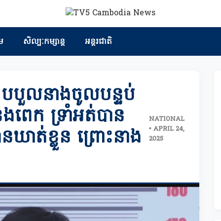
ម
សិល្បៈកម្សាន្ត
អន្តរជាតិ
បបួលនាងចូលបន្ទប់
ទំនងពេក ទ្រាំអត់បាន
NATIONAL
• APRIL 24,
នឃាត់ខ្លួន ព្រោះនាង
2025