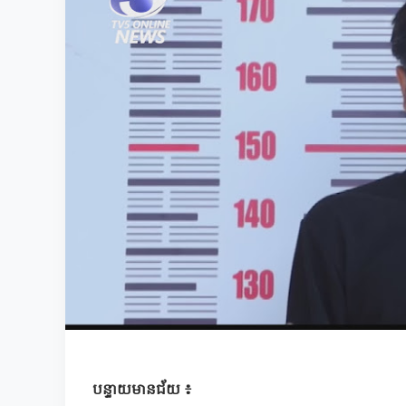
បន្ទាយមានជ័យ ៖