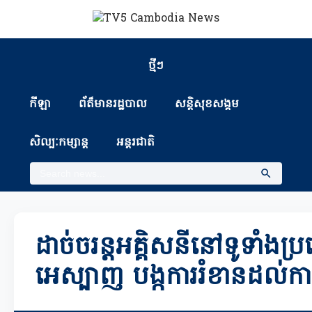
ថ្មីៗ
កីឡា
ព័ត៏មានរដ្ឋបាល
សន្តិសុខសង្គម
សិល្បៈកម្សាន្ត
អន្តរជាតិ
ដាច់ចរន្តអគ្គិសនីនៅទូទាំងប
អេស្បាញ បង្កការរំខានដល់កា