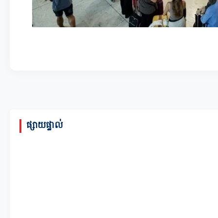
ផ្សាយផ្ទាល់