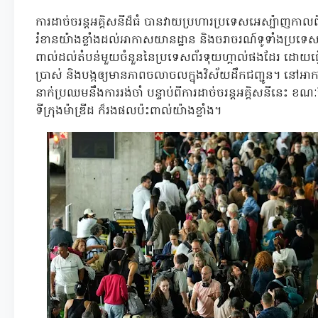
ការដាច់ចរន្តអគ្គិសនីដ៏ធំ បានវាយប្រហារប្រទេសអេស្ប៉ាញកាលព
រំខានយ៉ាងខ្លាំងដល់អាកាសយានដ្ឋាន និងចរាចរណ៍ទូទាំងប្រទេស។ 
ពាល់ដល់តំបន់មួយចំនួននៃប្រទេសព័រទុយហ្គាល់ផងដែរ ដោយធ្វើឲ្
ប្រាស់ និងបង្កឲ្យមានភាពចលាចលក្នុងវិស័យដឹកជញ្ជូន។ នៅអាកា
នាក់ប្រឈមនឹងការរង់ចាំ បន្ទាប់ពីការដាច់ចរន្តអគ្គិសនីនេះ ខណៈ
ទីក្រុងម៉ាឌ្រីដ ក៏រងផលប៉ះពាល់យ៉ាងខ្លាំង។