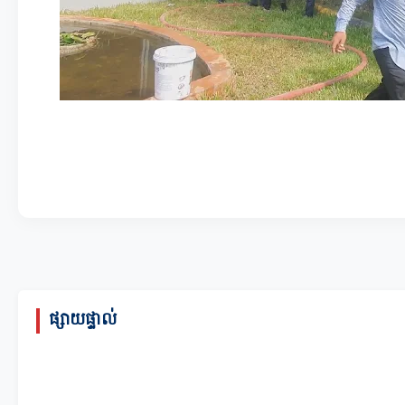
ផ្សាយផ្ទាល់