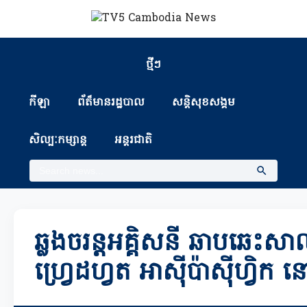
ថ្មីៗ
កីឡា
ព័ត៏មានរដ្ឋបាល
សន្តិសុខសង្គម
សិល្បៈកម្សាន្ត
អន្តរជាតិ
ឆ្លងចរន្តអគ្គិសនី ឆាបឆេះសាល
ហ្រេ្វដហ្វត អាស៊ីប៉ាស៊ីហ្វិក 