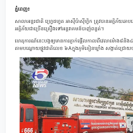
ភ្នំពេញ៖
សាលាអន្តរជាតិ ហ្រេ្វដហ្វត អាស៊ីប៉ាស៊ីហ្វិក ត្រូវបានអគ្គិភ័យឆាប
អគ្គិភ័យជាច្រើនគ្រឿងទៅអន្តរាគមន៍បាញ់ពន្លត់។
ហេតុការណ៍នេះបង្កឲ្យមានការភ្ញាក់ផ្អើលកាលពីវេលាម៉ោង៨និង
តាមបណ្ដោយផ្លូវជាតិលេខ ៦Aក្នុងភូមិគៀនឃ្លាំង សង្កាត់ជ្រោយចង