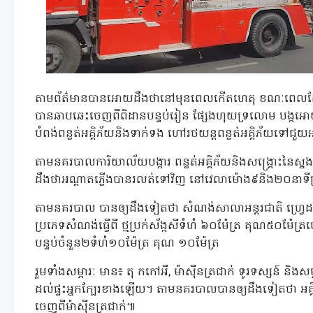
តាមព័ត៌មានបានអោយដឹងថានៅមុនពេលកើតហេតុ ខណៈពេលដែល
បានឆាបឆេះចេញពីពិដានបន្ទប់រៀន ផ្សែងហុយទ្រលោម បង្កអោយមា
បំពង់ពន្លត់អគ្គិភ័យនិងទាក់ទង ហៅរថយន្តពន្លត់អគ្គិភ័យទៅជួយអ
តាមនគរបាលការិយាល័យបង្ការ ពន្លត់អគ្គិភ័យនិងសង្គ្រោះនៃស្ន
ដឹងថាអណ្តាតភ្លើងបានរលត់ទៅវិញ នៅវេលាម៉ោង៩និង២០នាទីព្
តាមនគរបាល បានឲ្យដឹងទៀតថា សំណង់សាលាអន្តរជាតិ ហ្រេ្វដហ្វត
ប្រភេទសំណង់ធ្វើពី ថ្មប្រក់ស័ង្កសីទំហំ ៦០ម៉ែត្រ គុណ៥០ម៉ែ
បន្ទប់ចំនួន២ទំហំ១០ម៉ែត្រ គុណ ១០ម៉ែត្រ
រួមទាំងសម្ភារៈ មាន៖ តុ កកៅអី, ម៉ាស៊ីនត្រជាក់ ទូរទស្សន៍ និង
ដល់ផ្ទះអ្នកក្បែរខាងឡើយ។ តាមនគរបាលបានឲ្យដឹងទៀតថា អគ្គី
ចេញពីម៉ាស៊ីនត្រជាក់៕