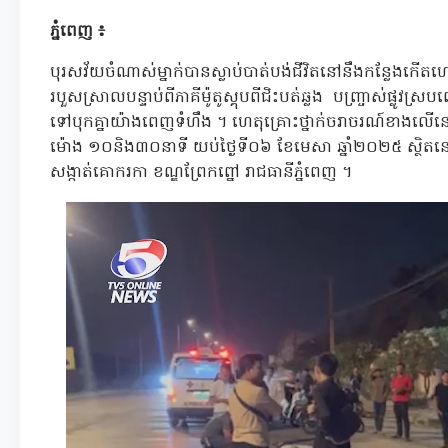
ភ្នំពេញ ៖
បុរសវ័យចំណាស់ម្នាក់បានស្លាប់បាត់បង់ជីវិតនៅនឹងកន្លែងកើតហេត
របួសស្រាលបន្ទាប់ពីភាគីម៉ូតូស្គុបពីជិះបត់ឆ្លង បញ្រ្ចាស់ផ្លូវស្រ
ទៅបុកគ្នាយ៉ាងពេញទំហឹង ។ ហេតុគ្រោះថ្នាក់ចរាចរណ៍ខាងលើនេះដ
ម៉ោង ១០និង៣០នាទី យប់ថ្ងៃទី០៦ ខែមេសា ឆ្នាំ២០២៥ ស្ថិតន
សង្កាត់គោករកា ខណ្ឌព្រែកព្នៅ រាជធានីភ្នំពេញ ។