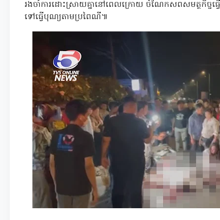
រងចាំការដោះស្រាយគ្នានៅពេលក្រោយ ចំណែកសពសមត្ថកិច្ចធ្វើ
ទៅធ្វើបុណ្យតាមប្រពៃណី៕