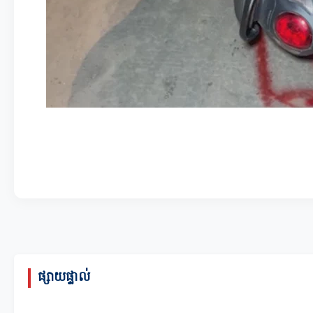
ផ្សាយផ្ទាល់