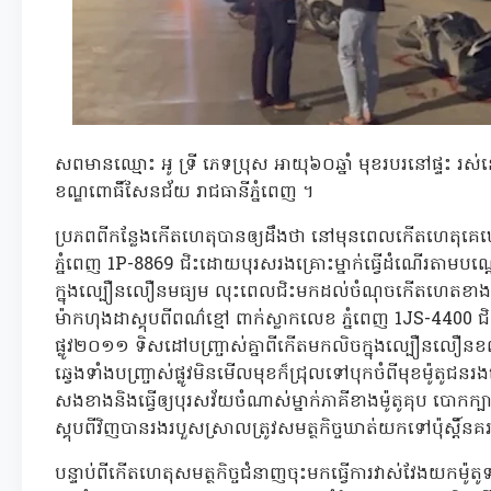
សពមានឈ្មោះ អូ ទ្រី ភេទប្រុស អាយុ៦០ឆ្នាំ មុខរបរនៅផ្ទះ រស់ន
ខណ្ឌពោធិ៍សែនជ័យ រាជធានីភ្នំពេញ ។
ប្រភពពីកន្លែងកើតហេតុបានឲ្យដឹងថា នៅមុនពេលកើតហេតុគេឃ
ភ្នំពេញ 1P-8869 ជិះដោយបុរសរងគ្រោះម្នាក់ធ្វើដំណើរតាមប
ក្នុងល្បឿនលឿនមធ្យម លុះពេលជិះមកដល់ចំណុចកើតហេតខាង
ម៉ាកហុងដាស្គុបពីពណ៌ខ្មៅ ពាក់ស្លាកលេខ ភ្នំពេញ 1JS-4400 
ផ្លូវ២០១១ ទិសដៅបញ្រ្ចាស់គ្នាពីកើតមកលិចក្នុងល្បឿនល
ឆ្វេងទាំងបញ្រ្ចាស់ផ្លូវមិនមើលមុខក៏ជ្រុលទៅបុកចំពីមុខម៉ូតូ
សងខាងនិងធ្វើឲ្យបុរសវ័យចំណាស់ម្នាក់ភាគីខាងម៉ូតូគុប បោកក្បាល
ស្គុបពីវិញបានរងរបួសស្រាលត្រូវសមត្ថកិច្ចឃាត់យកទៅប៉ុស្តិ៍ន
បន្ទាប់ពីកើតហេតុសមត្ថកិច្ចជំនាញចុះមកធ្វើការវាស់វែងយកម៉ូ