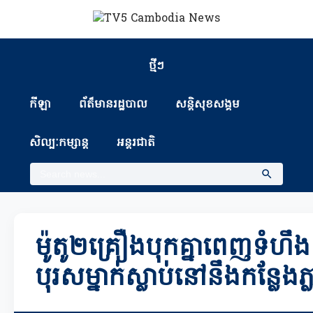
ថ្មីៗ
កីឡា
ព័ត៏មានរដ្ឋបាល
សន្តិសុខសង្គម
សិល្បៈកម្សាន្ត
អន្តរជាតិ
ម៉ូតូ២គ្រឿងបុកគ្នាពេញទំហឹ
បុរសម្នាក់ស្លាប់នៅនឹងកន្លែងភ