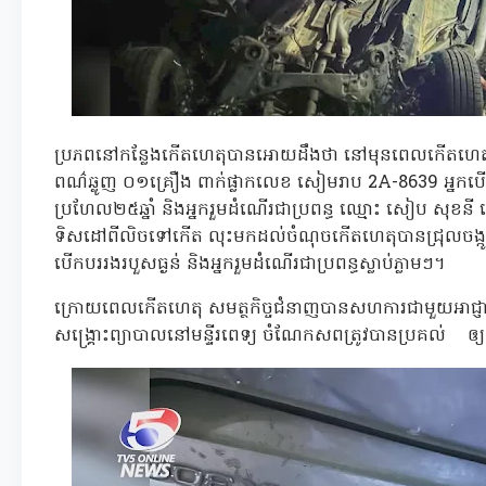
ប្រភពនៅកន្លែងកើតហេតុបានអោយដឹងថា នៅមុនពេលកើតហេ
ពណ៌ឆ្លូញ ០១គ្រឿង ពាក់ផ្លាកលេខ សៀមរាប 2A-8639 អ្នកបើក
ប្រហែល២៥ឆ្នាំ និងអ្នករួមដំណើរជាប្រពន្ធ ឈ្មោះ សៀប សុខនី
ទិសដៅពីលិចទៅកើត លុះមកដល់ចំណុចកើតហេតុបានជ្រុលចង្កូត
បើកបររងរបួសធ្ងន់ និងអ្នករួមដំណើរជាប្រពន្ធស្លាប់ភ្លាមៗ។
ក្រោយពេលកើតហេតុ សមត្ថកិច្ចជំនាញបានសហការជាមួយអាជ្ញាធ
សង្រ្គោះព្យាបាលនៅមន្ទីរពេទ្យ ចំណែកសពត្រូវបានប្រគល់ ឲ