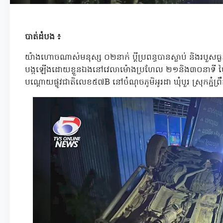
បាត់ដំបង ៖
យ៉ាងហោចណាស់មនុស្ស ០២នាក់ ប្តីប្រពន្ធបានស្លាប់ និងរបួសធ្ង
បង្កឡើងដោយខ្លួនឯងនៅវេលាម៉ោងប្រហែល ២១និង៣០នាទី ថ្ង
បណ្តោយផ្លូវជាតិលេខ៥៧B នៅចំណុចភូមិអូរដា ឃុំបួរ ស្រុកភ្នំព្រ