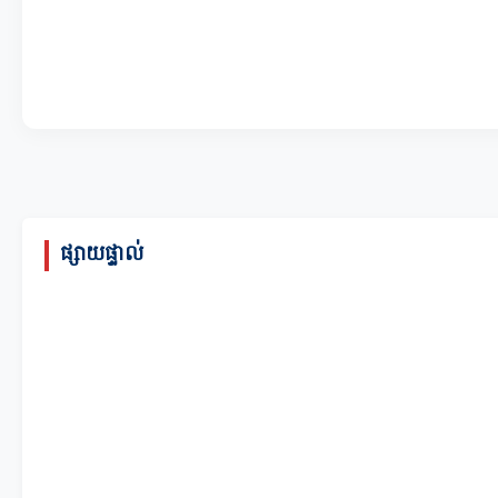
ផ្សាយផ្ទាល់