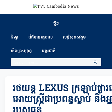
ថ្មីៗ
កីឡា
ព័ត៏មានរដ្ឋបាល
សន្តិសុខសង្គម
សិល្បៈកម្សាន្ត
អន្តរជាតិ
រថយន្ត LEXUS ក្រឡាប់ផ្ងា
អោយស្ត្រីជាប្រពន្ធស្លាប់ និង
របួសធ្ងន់