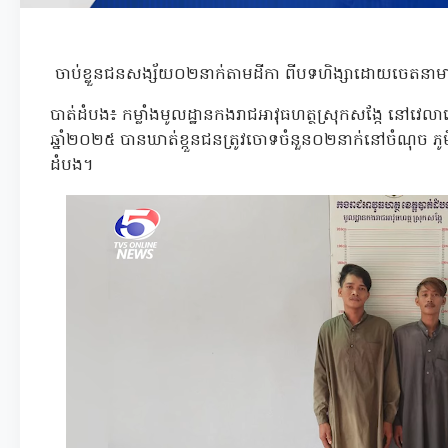
ចាប់ខ្លួនជនសង្ស័យ០២នាក់តាមដីកា ពីបទហិង្សាដោយចេតនាម
បាត់ដំបង៖ កម្លាំងមូលដ្ឋានកងរាជអាវុធហត្ថស្រុកសង្កែ នៅវេ
ឆ្នាំ២០២៥ បានឃាត់ខ្កួនជនត្រូវចោទចំនួន០២នាក់នៅចំណុច ភូមិអន្
ដំបង។