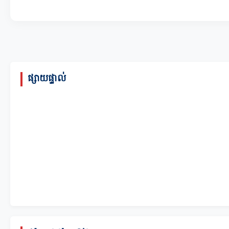
ផ្សាយផ្ទាល់