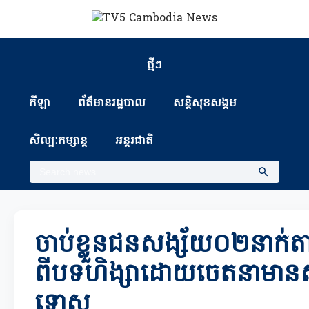
ថ្មីៗ
កីឡា
ព័ត៏មានរដ្ឋបាល
សន្តិសុខសង្គម
សិល្បៈកម្សាន្ត
អន្តរជាតិ
ចាប់ខ្លួនជនសង្ស័យ០២នាក់ត
ពីបទហិង្សាដោយចេតនាមានស្ថ
ទោស