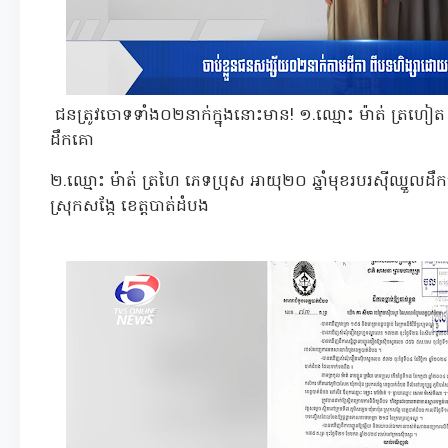
ជនត្រូវចោទទាំង០២នាក់ក្នុងនោះមាន! ១.ឈ្មោះ ម៉ាត់ ត្រហៀត ភ
ដឹកគោ
២.ឈ្មោះ ម៉ាត់ ត្រហៃ ភេទប្រុស អាយុ២០ ឆ្នាំមុខរបរសុីឈ្នួលដឹ
ស្រុកសង្កែ ខេត្តបាត់ដំបង