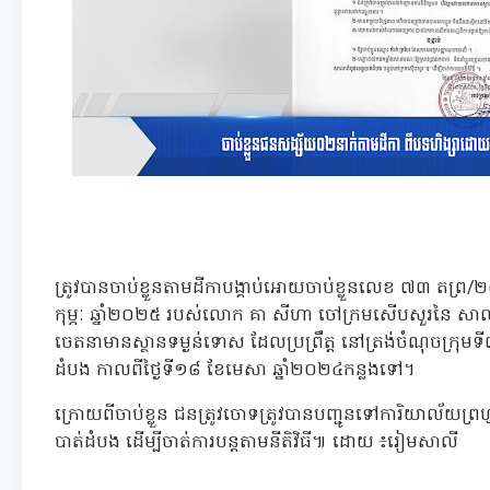
ត្រូវបានចាប់ខ្លួនតាមដីកាបង្គាប់អោយចាប់ខ្លួនលេខ ៧៣ តព្រ
កុម្ភៈ ឆ្នាំ២០២៥ របស់លោក គា សីហា ចៅក្រមសើបសួរនៃ សាល
ចេតនាមានស្ថានទម្ងន់ទោស ដែលប្រព្រឹត្ត នៅត្រង់ចំណុចក្រុមទី៧ ភ
ដំបង កាលពីថ្ងៃទី១៨ ខែមេសា ឆ្នាំ២០២៤កន្លងទៅ។
ក្រោយពីចាប់ខ្លួន ជនត្រូវចោទត្រូវបានបញ្ជូនទៅការិយាល័យព្រហ្
បាត់ដំបង ដើម្បីចាត់ការបន្តតាមនីតិវិធី៕ ដោយ ៖រៀមសាលី