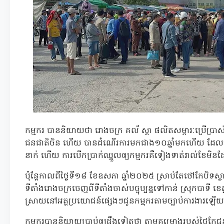
កម្មករ បាននិយាយថា រោងចក្រ គល័ ស្ដា ផលិតសម្ភារៈប្រើប្រាស
ជនជាតិចិន ហើយ បានដំណើរការមកជាង១០ឆ្នាំមកហើយ ដែលមា
នាក់ ហើយ ការបើកប្រាក់ឈ្នួលឲ្យកម្មករគឺទៀងទាត់រាល់ខែមិ
ប៉ុន្តែកាលពីថ្ងៃទី១៨ ខែឧសភា ឆ្នាំ២០២៥ ស្រាប់តែថៅកែបិទស្លាកជ
ទីតាំងរោងចក្រចេញពីទីតាំងចាស់បច្ចុប្បន្នទៅកាន់ ស្រុកបាទ
ស្រាយនៅអត្ថប្រយោជន៍ផ្សេងៗជូនកម្មករតាមច្បាប់ការងារឡើយ
កម្មករបាននិយាយប្រាប់ឲ្យដឹងទៀតថា តាមគម្រោងរបស់ថៃកែជន