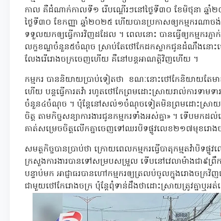
កាល គឺដំណាក់កាលទី១ រើបណ្ដើរៗនៅថ្ងៃទី៣០ ខែមិថុនា ឆ្នា
ថ្ងៃទី៣០ ខែកញ្ញា ឆ្នាំ២០២៥ ហើយបានប្រកាសឲ្យកម្មករណាចង់ទ
ទទួលយកឲ្យធ្វើការវិញដដែល ។ ពេលនោះ បានធ្វើឲ្យកម្មករភ្ញាក់ផ្អើ
លក្ខខណ្ឌចំនួន៥ចំណុច ស្រាប់តែថៅកែដកស្លាកជូនដំណឹងនោះចេញ
លែងរើរោងចក្រចេញហើយ គឺនៅបន្តអាណត្តិវិញហើយ ។
កម្មករ បាននិយាយប្រាប់ទៀតថា ខណៈនោះថៅកែនិយាយតែមាត់គ
ហើយ បន្តធ្វើការតវ៉ា រហូតថៅកែព្រមដោះស្រាយរាល់ការទាមទា
ចំនួន៤ចំណុច ។ ប៉ុន្តែនៅសល់១ចំណុចទៀតមិនព្រមដោះស្រាយន
ចិត្ត តាមកិច្ចសន្យាការងារជូនកម្មករទាំងអស់គ្នា» ។ ទើបមកដល
គាត់សម្រេចចិត្តលើកគ្នាចេញទៅឈរបិទផ្លូវលេខ២១៧មុខរោងច
សមត្ថកិច្ចបានប្រាប់ថា ក្រោយពេលកម្មករធ្វើបាតុកម្មតវ៉ាបិទផ្លូ
ក្រសួងការងារបានទៅសម្របសម្រួល ទើបនៅវេលាម៉ាងជា៩ព្រឹកថ្
បន្ទាប់មក អាជ្ញាធរបានហៅកម្មករឲ្យត្រលប់ចូលក្នុងរោងច
ជាមួយថៅកែរោងចក្រ ប៉ុន្តែពុំទាន់ដឹងថាដោះស្រាយត្រូវគ្នា