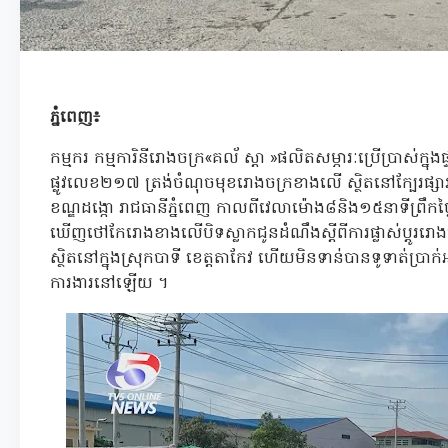
ភ្នំពេញ៖
កម្មករ កម្មការិនីរោងចក្រ«គល័ ស្ដា »ផលិតសម្ភារៈប្រើប្រាស់ក្នុង
ផ្លូវលេខ២១៧ ត្រង់ចំណុចមុខរោងចក្រខាងលើ ស្ថិតនៅក្បែរផ្សារព្រែក
ខណ្ឌដង្កោ រាជធានីភ្នំពេញ កាលពីវេលាម៉ោង៨និង១៥នាទីព្រឹក
ឃើញថៅកែរោងខាងលើបិទស្លាកជូនដំណឹងស្ដីពីការផ្លាស់ប្ដូររោងច
ស្ថិតនៅក្នុងស្រុកបាទី ខេត្តតាកែវ ហើយមិនទាន់បានទូទាត់ប្រាក់
ការងារនៅឡើយ ។