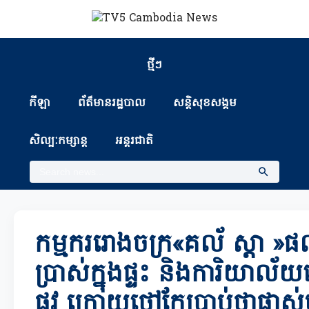
ថ្មីៗ
កីឡា
ព័ត៏មានរដ្ឋបាល
សន្តិសុខសង្គម
សិល្បៈកម្សាន្ត
អន្តរជាតិ
កម្មកររោងចក្រ«គល័ ស្ដា »ផល
ប្រាស់ក្នុងផ្ទះ និងការិយាល័យធ
ផ្លូវ ក្រោយថៅកែប្រាប់ថាផ្លាស់ប