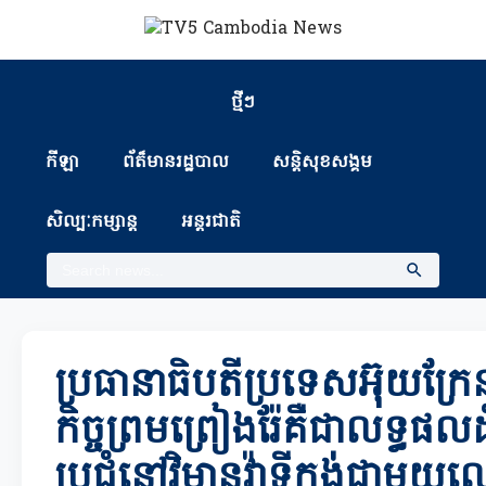
ថ្មីៗ
កីឡា
ព័ត៏មានរដ្ឋបាល
សន្តិសុខសង្គម
សិល្បៈកម្សាន្ត
អន្តរជាតិ
ប្រធានាធិបតីប្រទេសអ៊ុយក្
កិច្ចព្រមព្រៀងរ៉ែគឺជាលទ្ធផលដ
ប្រជុំនៅវិមានវ៉ាទីកង់ជាមួយ