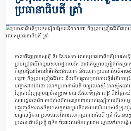
ប្រធានាធិបតី ត្រាំ
កាលពីថ្ងៃព្រហស្បត្តិ ទី1 ខែឧសភា លោកប្រធានាធិបតីប្រទេសអ៊
ព្រមព្រៀងរ៉ែជាមួយសហរដ្ឋអាមេរិក ថាជាកិច្ចព្រមព្រៀងពិតប្រ
កិច្ចប្រជុំនៅវិមានវ៉ាទីកង់រវាងលោក និងលោកប្រធានាធិបតីអាម
បន្តថា កិច្ចព្រមព្រៀងរ៉ែនេះ នឹងបើកផ្លូវសម្រាប់ការធ្វើទំនើបកម
បញ្ជាក់ផងដែរថា លោកប្រធានាធិបតី ហ្សេលេនស្គី បានស្ថិតនៅក្
វិញការជំរុញឲ្យបញ្ចប់សង្រ្គាម ខណៈដែលទីក្រុង គៀវ ពឹងផ្អែកយ៉
សហរដ្ឋអាមេរិក ចាប់តាំងពីការឈ្លានពានរបស់រុស្ស៊ីកាលពីខែកុម្ភៈ 
បង្ហាញពីការខកចិត្តរបស់ខ្លួនជាមួយនឹងការបរាជ័យរបស់ទីក្រុងម៉ូស
ខណ្ឌសន្តិភាព ស្របពេលដែលលោកប្រធានាធិបតី ត្រាំ ក៏បានប
ប្រធានាធិបតីរុស្ស៊ី ពូទីន ចំពោះការមិនព្យាយាម ឆ្ពោះទៅរកសន្ត