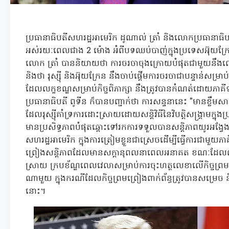
ប្រធានាធិបតីសហរដ្ឋអាមេរិក ដូណាល់ ត្រាំ និងលោកប្រធានាធិបត
អស់រយៈពេលជាង 2 ម៉ោង អំពីបទឈប់បាញ់ក្នុងប្រទេសអ៊ុយក្រ
លោក ត្រាំ បាននិយាយថា ការចរចាចុងក្រោយបំផុតជាមួយនឹង
និងថា រុស្ស៊ី និងអ៊ុយក្រែន នឹងចាប់ផ្តើមការចរចាជាបន្ទាន់សម
ដែលលក្ខខណ្ឌសម្រាប់កិច្ចពិភាក្សា នឹងត្រូវបានកំណត់ដោយភាគីទ
ប្រធានាធិបតី ពូទីន ក៏បានបញ្ជាក់ថា ការសន្ទនានេះ "មានខ្លឹមសា
ដែលរុស្ស៊ីគាំទ្រការដោះស្រាយដោយសន្តិវិធីនៃវិបត្តិសង្រ្គាមក្នុង
មានប្រសិទ្ធភាពបំផុតឆ្ពោះទៅរកការទទួលបានសន្តិភាពយូរអង្វែង
សហរដ្ឋអាមេរិក ក្នុងការត្រៀមខ្លួនជាស្រេចដើម្បីធ្វើការជាមួយភា
ព្រៀងសន្តិភាពដែលមានសក្តានុពលនាពេលអនាគត ខណៈដែលល
ស្រាយ ក្របខ័ណ្ឌពេលវេលាសម្រាប់ការចុះហត្ថលេខាលើកិច្ចព្
ណាមួយ ក្នុងករណីដែលកិច្ចព្រមព្រៀងពាក់ព័ន្ធត្រូវបានសម្រេច 
នោះ។