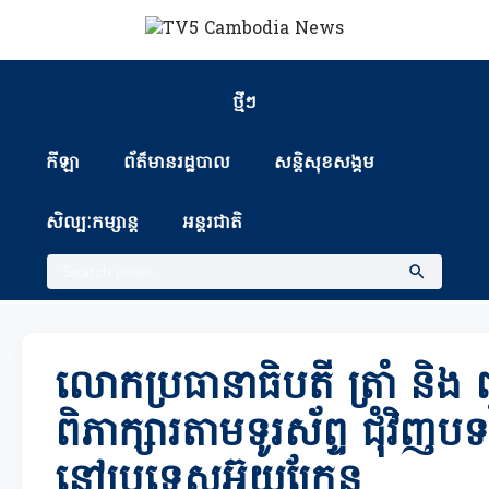
ថ្មីៗ
កីឡា
ព័ត៏មានរដ្ឋបាល
សន្តិសុខសង្គម
សិល្បៈកម្សាន្ត
អន្តរជាតិ
លោកប្រធានាធិបតី ត្រាំ និង 
ពិភាក្សារតាមទូរស័ព្ទ ជុំវិ
នៅប្រទេសអ៊ុយក្រែន