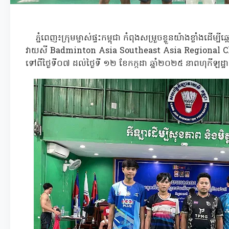
ភ្នំពេញ៖ក្រុមម្ចាស់ផ្ទះកម្ពុជា កំពុងសម្រួចខ្លួនយ៉ាងខ្លាំងដើម្ប
វាយសី Badminton Asia Southeast Asia Regional Cha
ទៅពីថ្ងៃទី០៧ ដល់ថ្ងៃទី ១២ ខែកក្កដា ឆ្នាំ២០២៥ នាពហុកីឡដ