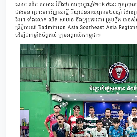
លោក ឈិត សាមាន រំពឹងថា ការប្រកួតឆ្នាំ២០២៥នេះ កូនក្រ
ជាងមុន ព្រោះមានវិញ្ញាសាថ្មី គឺយុវជនអាយុក្រោម២៣ឆ្នាំ ដែល
ដែរ។ ទាំងលោក ឈិត សាមាន និងក្រុមការងារ គ្រូបង្វឹក បាន
ព្រឹត្តិការណ៍ Badminton Asia Southeast Asia Region
ដើម្បីជាកម្លាំងចិត្តដល់ ក្រុមអត្តពលិកកម្ពុជា៕