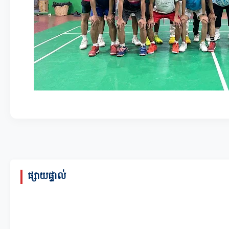
ផ្សាយផ្ទាល់