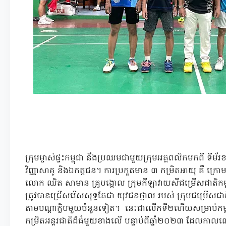
ក្រុមម្ចាស់ផ្ទះកម្ពុជា នឹងប្រឈមជាមួយក្រុមអត្តពលិកមកពី ទីម
វិញ្ញាសាគូ និងឯកត្ដជន។ ការប្រកួតមាន ៣ កម្រិតអាយុ គឺ ក្រោម១
លោក ឈិត សាមាន គ្រូបង្គោល ក្រុមកីឡាវាយសីជម្រើសជាតិកម្ព
ត្រូវបានជ្រើសរើសសុទ្ធតែជា យុវជនថ្នាល របស់ ក្រុមជម្រើស
តាមបណ្ដាក្លិបមួយចំនួនទៀត។ នេះជាលើកទី២ហើយសម្រាប់កម្ពុជា
កម្រិតអន្តរជាតិដ៏ធំមួយខាងលើ បន្ទាប់ពីឆ្នាំ២០២៣ ដែលក