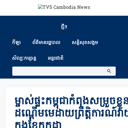
ថ្មីៗ
កីឡា
ព័ត៏មានរដ្ឋបាល
សន្តិសុខសង្គម
សិល្បៈកម្សាន្ត
អន្តរជាតិ
ម្ចាស់ផ្ទះកម្ពុជាកំពុងសម្រួចខ្លួ
ដណ្ដើមមេដាយព្រឹត្តិការណ៍វ
ក្នុងខែកក្កដា