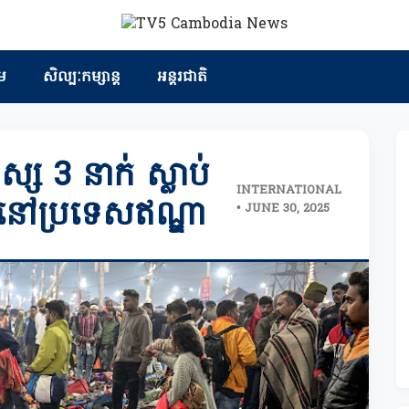
ម
សិល្បៈកម្សាន្ត
អន្តរជាតិ
 3 នាក់ ស្លាប់
INTERNATIONAL
នានៅប្រទេសឥណ្ឌា
• JUNE 30, 2025