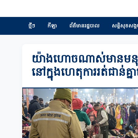
ថ្មីៗ
កីឡា
ព័ត៏មានរដ្ឋបាល
សន្តិសុខសង្គ
យ៉ាងហោចណាស់មានមនុស្ស
នៅក្នុងហេតុការរត់ជាន់គ្