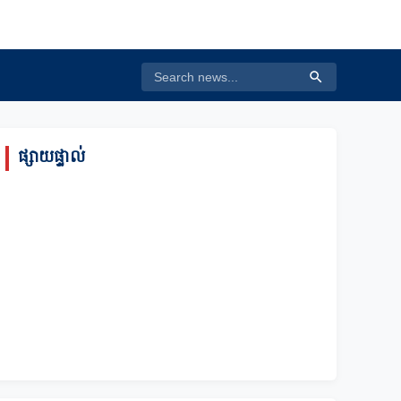
ផ្សាយផ្ទាល់