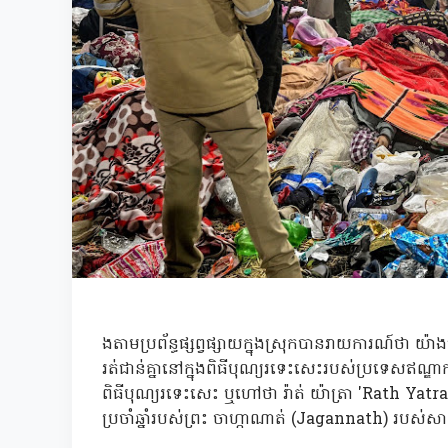
ងតាមប្រព័ន្ធផ្សព្វផ្សាយក្នុងស្រុកបានរាយការណ៍ថា យ
រត់ជាន់គ្នានៅក្នុងពិធីបុណ្យរទេះសេះរបស់ប្រទេសឥណ្ឌាក
ពិធីបុណ្យរទេះសេះ ឬហៅថា រ៉ាត់ យ៉ាត្រា 'Rath Yatra' 
ប្រចាំឆ្នាំរបស់ព្រះ ចាហ្កាណាត់ (Jagannath) របស់ស