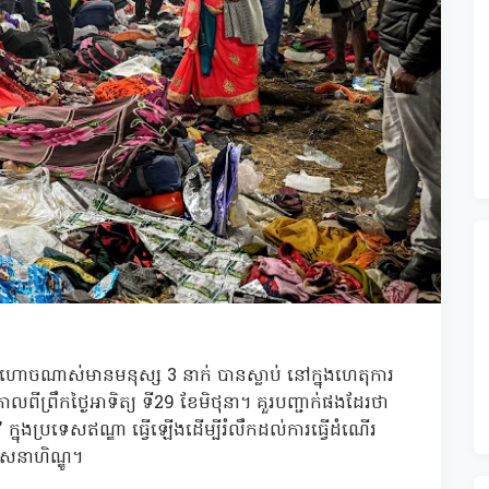
៉ាងហោចណាស់មានមនុស្ស 3 នាក់ បានស្លាប់ នៅក្នុងហេតុការ
ាលពីព្រឹកថ្ងៃអាទិត្យ ទី29 ខែមិថុនា។ គួរបញ្ជាក់ផងដែរថា
ក្នុងប្រទេសឥណ្ឌា ធ្វើឡើងដើម្បីរំលឹកដល់ការធ្វើដំណើរ
ាសនាហិណ្ឌូ។