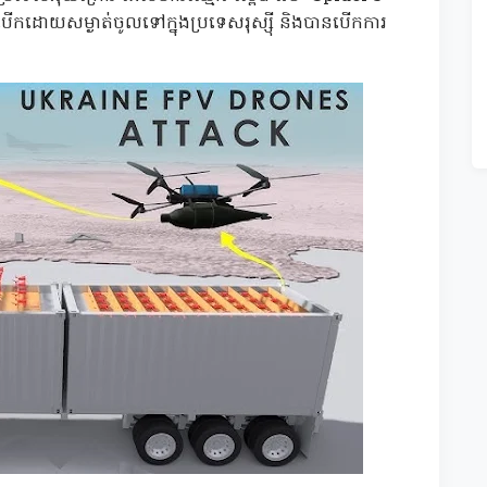
ើកដោយសម្ងាត់ចូលទៅក្នុងប្រទេសរុស្ស៊ី និងបានបើកការ
។