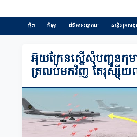
ថ្មីៗ
កីឡា
ព័ត៏មានរដ្ឋបាល
សន្តិសុខសង្គ
អ៊ុយក្រែនស្នើសុំបញ្ជូនកុ
ត្រលប់មកវិញ តែរុស្ស៊ីយ