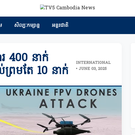
ម
សិល្បៈកម្សាន្ត
អន្តរជាតិ
មារ 400 នាក់
INTERNATIONAL
ល់ព្រមតែ 10 នាក់
• JUNE 03, 2025