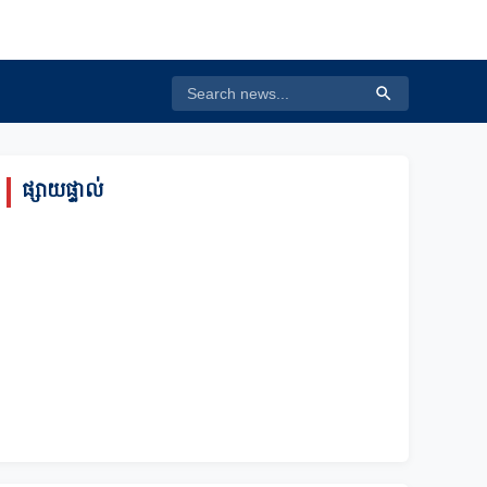
ផ្សាយផ្ទាល់