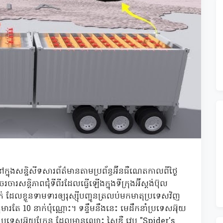
ក្នុងសន្និសីទសារព័ត៌មានតាមប្រព័ន្ធអ៊ីនធឺណេតកាលពីថ្ងៃ
ារសន្តិភាពជុំទីពីរដែលធ្វើឡើងក្នុងទីក្រុងអ៊ីស្តង់ប៊ុល
់ ដែលខ្លួនទាមទារឲ្យរុស្ស៊ីបញ្ជូនត្រលប់មកមាតុប្រទេសវិញ
នកុមារតែ 10 នាក់ប៉ុណ្ណោះ។ ទន្ទឹមនឹងនេះ មេដឹកនាំប្រទេសអ៊ុយ
់ប្រទេសអ៊ុយក្រែន ដែលមានឈ្មោះ ស្ពៃឌឺ វេប "Spider's