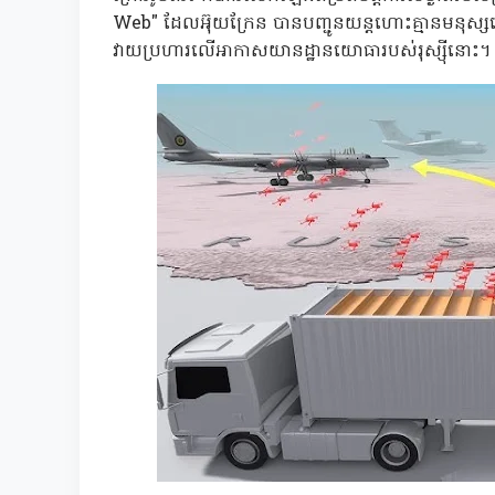
Web" ដែលអ៊ុយក្រែន បានបញ្ជូនយន្តហោះគ្មានមនុស្សប
វាយប្រហារលើអាកាសយានដ្ឋានយោធារបស់រុស្ស៊ីនោះ