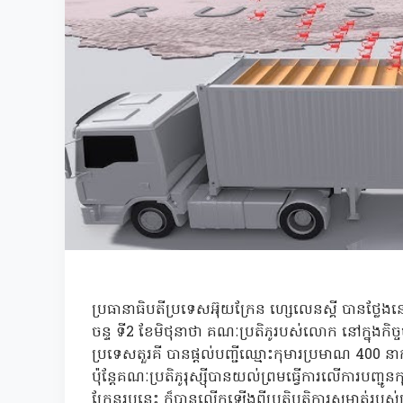
ប្រធានាធិបតីប្រទេសអ៊ុយក្រែន ហ្សេលេនស្គី បានថ្លែងនៅ
ចន្ទ ទី2 ខែមិថុនាថា គណៈប្រតិភូរបស់លោក នៅក្នុងកិច្ចចរច
ប្រទេសតួរគី បានផ្តល់បញ្ជីឈ្មោះកុមារប្រមាណ 400 នាក
ប៉ុន្តែគណៈប្រតិភូរុស្ស៊ីបានយល់ព្រមធ្វើការលើការបញ្ជូ
ក្រែនរូបនេះ ក៏បានលើកឡើងពីប្រតិបត្តិការសម្ងាត់របស