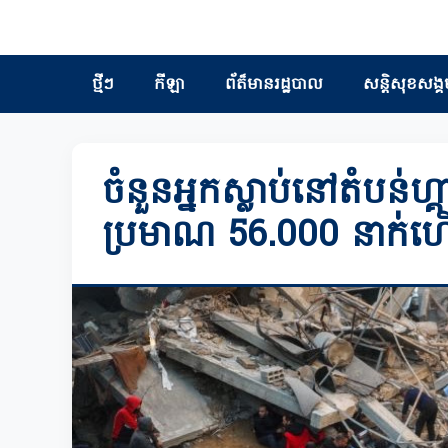
ថ្មីៗ
កីឡា
ព័ត៏មានរដ្ឋបាល
សន្តិសុខសង្គ
ចំនួនអ្នកស្លាប់នៅតំបន់ហ
ប្រមាណ 56.000 នាក់