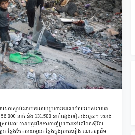
៉ាឡេស្ទីនដែលស្លាប់ដោយការវាយប្រហារឥតឈប់ឈររបស់យោធា
 56.000 នាក់ និង 131.500 នាក់ផ្សេងទៀតរងរបួស។ យោង
អ៊ីស្រាអែល បានបន្តបើកការបាញ់ប្រហារទៅលើជនស៊ីវិល
ក្បែរកន្លែងចែកចាយមួយកន្លែងក្នុងច្រករបៀង ណេតហ្សារីម