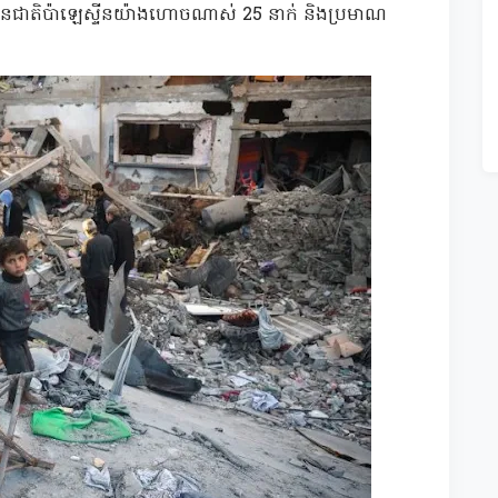
ជនជាតិប៉ាឡេស្ទីនយ៉ាងហោចណាស់ 25 នាក់ និងប្រមាណ