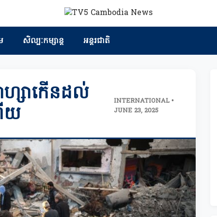
ម
សិល្បៈកម្សាន្ត
អន្តរជាតិ
្គាហ្សាកើនដល់
INTERNATIONAL •
ហើយ
JUNE 23, 2025