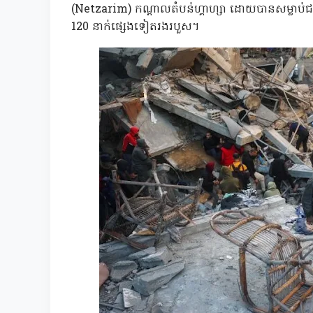
(Netzarim) កណ្តាលតំបន់ហ្គាហ្សា ដោយបានសម្លាប់
120 នាក់ផ្សេងទៀតរងរបួស។