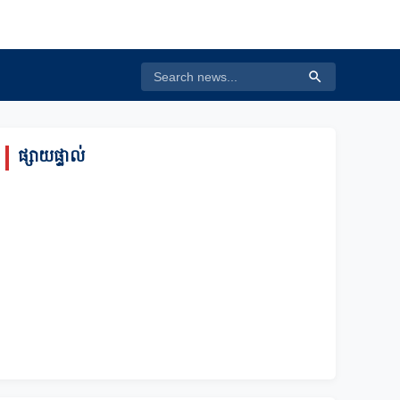
ផ្សាយផ្ទាល់