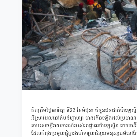
គិតត្រឹមថ្ងៃអាទិត្យ ទី22 ខែមិថុនា ចំនួនជនជាតិប
អ៊ីស្រាអែលនៅតំបន់ហ្គាហ្សា បានកើនឡើងដល់ប្រមាណ
តាមសេចក្តីរាយការណ៍របស់អាជ្ញាធរប៉ាឡេស្ទីន យោធា
ដែលកំពុងប្រមូលផ្តុំគ្នារងចាំទទួលជំនួយមនុស្សធម៌នៅ