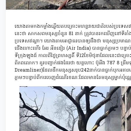
យោងតាមកងកម្លាំងឆ្លើយតបគ្រោះមហន្តរាយជាតិរបស់ប្រទេសឥណ្ឌ
នេះថា សាកសពមនុស្សចំនួន 81 នាក់ ត្រូវបានរកឃើញនៅទីតាំងធ
ប្រទេសឥណ្ឌា។ យោងតាមអាជ្ញាធរបានឲ្យដឹងថា មនុស្សប្រមា
ជើងហោះហើរ អែរ អីនដៀរ (Air India) បានធ្លាក់ភ្លាមៗ បន្ទា
ទីក្រុងឡុងដ៍ កាលពីថ្ងៃព្រហស្បតិ៍ ទី12ខែមិថុនាដែលនេះជាគ្
ពិភពលោក។ គួរបញ្ជាក់ផងដែរថា យន្តហោះ ប៊ូអីង 787 8 ដ្
Dreamliner)ដែលដឹកមនុស្សសរុប242នាក់បានធ្លាក់បុកអគារមហ
ភ្លាមៗបន្ទាប់ពីការចេញដំណើរខណៈដែលមានតែមនុស្សម្នាក់ប៉ុណ