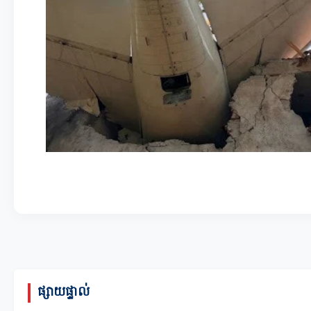
ផ្សាយផ្ទាល់