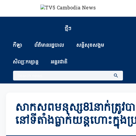
ថ្មីៗ
កីឡា
ព័ត៏មានរដ្ឋបាល
សន្តិសុខសង្គម
សិល្បៈកម្សាន្ត
អន្តរជាតិ
សាកសពមនុស្ស81នាក់ត្រូវ
នៅទីតាំងធ្លាក់យន្តហោះក្នុង