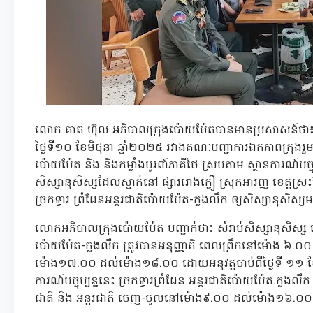
លោក គាត ហ៊ុល អភិបាលក្រុងប៉ោយប៉ែតបានមានប្រសាសន៍ថា៖ 
ថ្ងៃទី១០ ខែមិថុនា ឆ្នាំ២០២៥ រវាងគណៈបញ្ជាការឯកភាពក្រុងរួមទាំ
ប៉ោយប៉ែត និង និងកម្លាំងបូរពា៍ភាគីថៃ ស្របតាម ស្ថានការណ៍បច្ចុប
សិស្សានុសិស្សដែលស្នាក់នៅ ផ្សាររោងក្លឿ ស្រុកអារញ្ញ ខេត្ត
ច្រកទ្វារ ព្រំដែនអន្តរជាតិប៉ោយប៉ែត-ក្លងលឹក ឲ្យសិស្សានុស
លោកអភិបាលក្រុងប៉ោយប៉ែត បញ្ជាក់ថា៖ សំរាប់សិស្សានុសិស្ស ចេញ
ប៉ោយប៉ែត-ក្លងលឹក ត្រូវបានអនុញ្ញាតិ ពេលព្រឹកនៅម៉ោង ៦.
ម៉ោង១៧.០០ ដល់ម៉ោង១៨.០០ ដោយអនុវត្តចាប់ពីថ្ងៃទី ១១ ខែ
ការណ៍បច្ចុប្បន្ននេះ ច្រកទ្វារព្រំដែន អន្តរជាតិប៉ោយប៉ែត.ក្លងល
ជាតិ និង អន្តរជាតិ ចេញ-ចូលនៅម៉ោង៩.០០ ដល់ម៉ោង១៦.