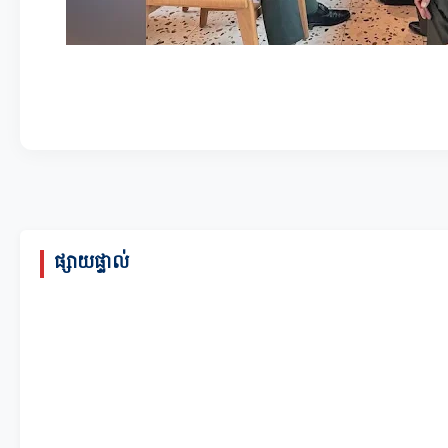
ផ្សាយផ្ទាល់