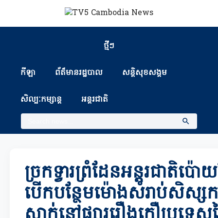
ថ្មីៗ
កីឡា
ព័ត៏មានរដ្ឋបាល
សន្តិសុខសង្គម
សិល្បៈកម្សាន្ត
អន្តរជាតិ
ច្រកទ្វារព្រំដែនអន្តរជាតិប៉ោយ
បើកបន្ថែមម៉ោងសំរាប់សិស្សក
ស្នាក់នៅផ្សាររឿងក្លឿប្រទេ