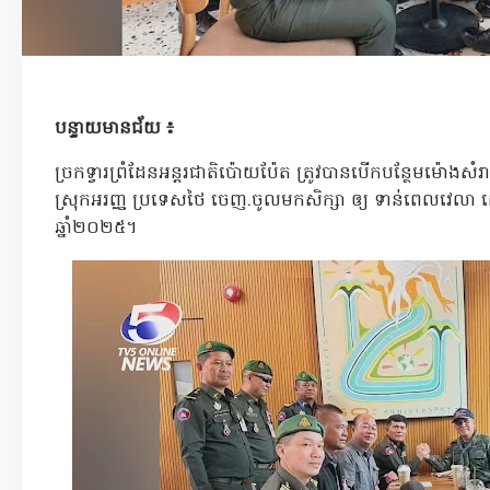
បន្ទាយមានជ័យ ៖
ច្រកទ្វារព្រំដែនអន្តរជាតិប៉ោយប៉ែត ត្រូវបានបើកបន្ថែមម៉ោងសំរា
ស្រុកអរញ្ញ ប្រទេសថៃ ចេញ.ចូលមកសិក្សា ឲ្យ ទាន់ពេលវេលា ដ
ឆ្នាំ២០២៥។