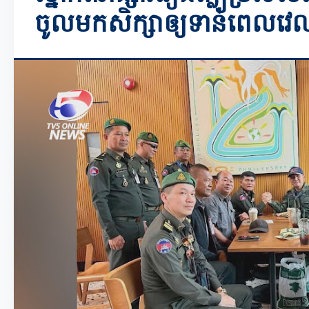
ចូលមកសិក្សាឲ្យទាន់ពេលវេ