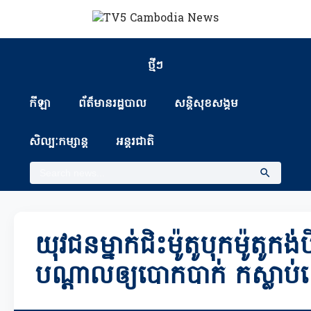
ថ្មីៗ
កីឡា
ព័ត៏មានរដ្ឋបាល
សន្តិសុខសង្គម
សិល្បៈកម្សាន្ត
អន្តរជាតិ
យុវជនម្នាក់ជិះម៉ូតូបុកម៉ូតូកង់ប
បណ្ដាលឲ្យបោកបាក់ កស្លាប់