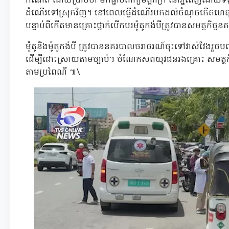
កំណើត ដោយប្រាប់ថា មកផ្ជាប់ពាក្យមិត្តភ័ក្រ នៅភ្នំពេញដោយទិ
ដំណើរទៅស្រុកវិញ។ នៅពេលធ្វើដំណើរមកដល់ចំណុចកើតហេតុក៏បា
បន្ទាប់ពីកើតមានគ្រោះថ្នាក់បើកបរម៉ូតូកង់បីត្រូវបានសមត្ថកិច្
ម៉ូតូនិងម៉ូតូកង់បី ត្រូវបាននគរបាលចរាចរណ៍ចុះទៅវាស់វែងរួច
ដើម្បីដោះស្រាយតាមច្បាប់។ ចំណែកសពយុវជនរងគ្រោះ សមត្ថកិច
តាមប្រពៃណី ៕\