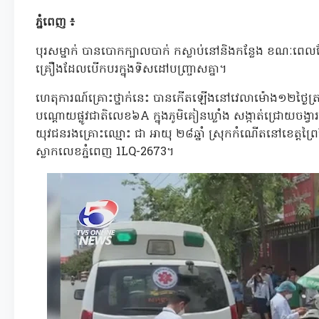
ភ្នំពេញ ៖
បុរសម្នាក់ បានបោកក្បាលបាក់ កស្លាប់នៅនិងកន្លែង ខណៈពេលដ
គ្រឿងដែលបើកបរក្នុងទិសដៅបញ្ច្រាសគ្នា។
ហេតុការណ៍គ្រោះថ្នាក់នេះ បានកើតឡើងនៅវេលាម៉ោង១២ថ្ងៃត្រង
បណ្តោយផ្លូវជាតិលេខ៦A ក្នុងភូមិគៀនឃ្លាំង សង្កាត់ជ្រោយចង្វារ
យុវជនរងគ្រោះឈ្មោះ ជា អាយុ ២៨ឆ្នាំ ស្រុកកំណើតនៅខេត្តព្រ
ស្លាកលេខភ្នំពេញ 1LQ-2673។