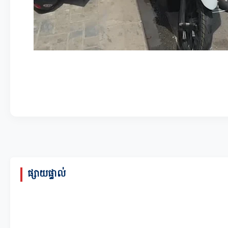
ផ្សាយផ្ទាល់