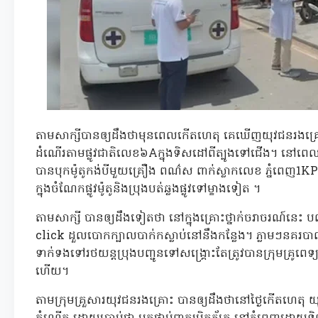
តាមសាក្សីបានឲ្យដឹងថាមុនពេលកើតហេតុ គេឃើញយុវជនរងគ្រោះ
ដំណើរតាមផ្លូវជាតិលេខ៦Aក្នុងទិសដៅពីត្បូងទៅជើង។ នៅពេ
បានបុកម៉ូតូកង់បីមួយគ្រឿង ពណ៌ស ពាក់ស្លាកលេខ ភ្នំពេញ1KP-
ក្នុងចំណែកផ្លូវម៉ូតូនិងប្រុងបត់ឆ្លងផ្លូវទៅម្ខាងទៀត ។
តាមសាក្សី បានឲ្យដឹងទៀតថា នៅក្នុងគ្រោះថ្នាក់ចរាចរណ៍នេះ ប
click ដួលបោកក្បាលបាក់កស្លាប់នៅនឹងកន្លែង។ ភ្លាមៗនគរបាល
ទាក់ទងទៅរថយន្តប្រុងបញ្ជូនទៅសង្គ្រោះតែត្រូវបានក្រុមគ្រូពេ
ហើយ។
តាមក្រុមគ្រួសារយុវជនរងគ្រោះ បានឲ្យដឹងថានៅថ្ងៃកើតហេតុ 