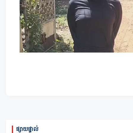
ផ្សាយផ្ទាល់