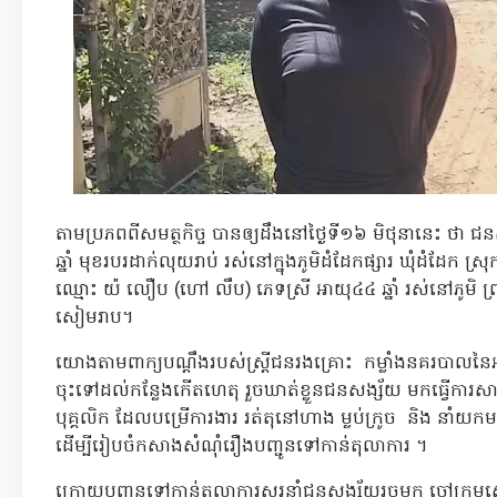
តាមប្រភពពីសមត្ថកិច្ច បានឲ្យដឹងនៅថ្ងៃទី១៦ មិថុនានេះ ថា ជ
ឆ្នាំ មុខរបរដាក់លុយរាប់ រស់នៅក្នុងភូមិដំដែកផ្សារ ឃុំដំដែក ស្
ឈ្មោះ យ៉ លឿប (ហៅ លឹប) ភេទស្រី អាយុ៤៤ ឆ្នាំ រស់នៅភូមិ ព្រះ
សៀមរាប។
យោងតាមពាក្យបណ្តឹងរបស់ស្ត្រីជនរងគ្រោះ កម្លាំងនគរបាលនៃអ
ចុះទៅដល់កន្លែងកើតហេតុ រួចឃាត់ខ្លួនជនសង្ស័យ មកធ្វើការសា
បុគ្គលិក ដែលបម្រើការងារ រត់តុនៅហាង ម្លប់ក្រូច និង នា
ដើម្បីរៀបចំកសាងសំណុំរឿងបញ្ជូនទៅកាន់តុលាការ ។
ក្រោយបញ្ជូនទៅកាន់តុលាការសួរនាំជនសង្ស័យរួចមក ចៅក្រម