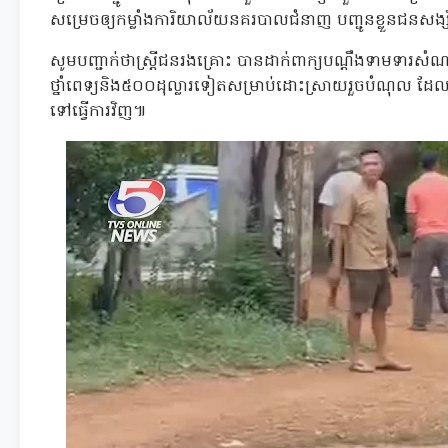
សម្រេចឲ្យកម្លាំងការិយាល័យនគរបាលជំនាញ បញ្ជូនខ្លួនជនសង្
សូមបញ្ជាក់ថាស្ត្រីជនរងគ្រោះ បានដាក់ពាក្យបណ្តឹងទាមទារសំណងជម
ថ្នាំពេទ្យនិង៥០០ដុល្លារទៀតសម្រាប់ដោះស្រាយរួចបំណុល ដែល
ទៅធ្វើការវិញ៕