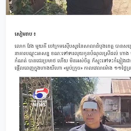
សៀមរាប ៖
លោក វែង មួយគី ចៅក្រមស៊ើបសួរនៃសាលាដំបូងខេត្ត បានសម្រេច
នាគារបណ្តុះអាសន្ន ខណៈទៅទារលុយកូនបំណុលស្រីដល់ ហាង
កំណត់ បានជេរប្រមាថ ហើយ មិនអស់ចិត្ត ក៏ស្ទុះទៅទះកំភ្លៀងជាច
ផ្អើលពេញក្នុងហាងយីហោ «ម្លប់ក្រូច» កាលវេលាម៉ោង ១១ថ្ងៃត្