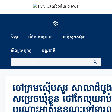
ថ្មីៗ
កីឡា
ព័ត៏មានរដ្ឋបាល
សន្តិសុខសង្គម
សិល្បៈកម្សាន្ត
អន្តរជាតិ
ចៅក្រមស៊ើបសួរ សាលាដំបូងខ
សម្រេចឃុំខ្លួន ថៅកែលុយរាប់
បណ្តោះអាសន្នខណៈទៅទារ