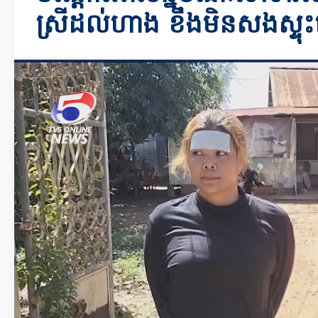
ស្រីដល់ហាង ខឹងមិនសងស្ទុះ