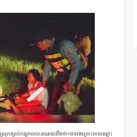
លស្រុកខ្សាច់កណ្តាលបានអោយដឹងថា÷ជនរងគ្រោះមានឈ្មោះ