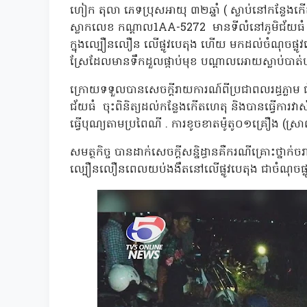
ហៀក តុលា ភេទប្រុសអាយុ ៣២ឆ្នាំ ( ស្លាប់នៅកន្លែងក
ស្លាកលេខ កណ្តាល1AA-5272 មានទីលំនៅភូមិជ័យធំ ឃុំ
ក្នុងល្បឿនលឿន លើផ្លូវបេតុង ហើយ មកដល់ចំណុចផ្លូវកោ
ស្រែដែលមានទឹកដួលផ្កាប់មុខ បណ្តាលអោយស្លាប់បាត់
ក្រោយទទួលបានសេចក្តីរាយការណ៍ពីប្រជាពលរដ្ធភ្លាម 
ជ័យធំ ចុះពិនិត្យដល់កន្លែងកើតហេតុ និងបានធ្វើការ
ធ្វើបុណ្យតាមប្រពៃណី . ការខូចខាតម៉ូតូ០១គ្រឿង (ស្
សមត្ថកិច្ច បានដាក់សេចក្តីសន្និដ្ធានគឺករណីគ្រោះថ្នាក
ល្បឿនលឿនពេលយប់ងងឹតនៅលើផ្លូវបេតុង ជាចំណុចផ្លូវក