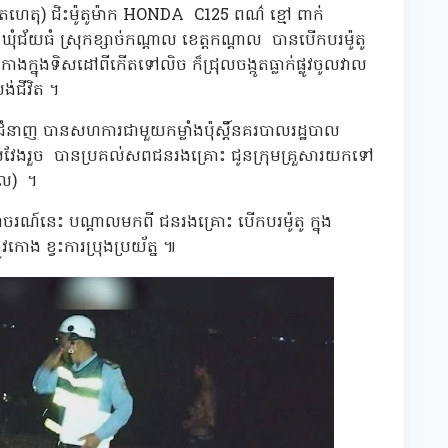
ើតហេតុ) ជិះម៉ូតូម៉ាក HONDA C125 ពណ៌ ខ្មៅ ពាក់
ជ័យធំ ស្រុកខ្សាច់កណ្ដាល ខេត្តកណ្ដាល បានបើកបរម៉ូតូ
ងក្នុងទិសដៅពីកើតទៅលិច ក៏ជ្រុលចង្កូតធ្លាក់ផ្លូវចូលវាល
បង់ជីវិត ។
ជំនាញ បានសហការជាមួយកម្លាំងប៉ុស្តិ៍នគរបាលរដ្ឋបាល
វាស់វែងរួច បានប្រគល់សពជនរងគ្រោះ ជូនក្រុមគ្រួសារយកទៅ
រាល) ។
់ចរាចរណ៍នេះ បណ្តាលមកពី ជនរងគ្រោះ បើកបរម៉ូតូ ក្នុង
ោង ខ្វះការប្រុងប្រយ័ត្ន ៕