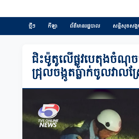
ថ្មីៗ
កីឡា
ព័ត៏មានរដ្ឋបាល
សន្តិសុខសង្គ
ជិះម៉ូតូលើផ្លូវបេតុងចំណ
ជ្រុលចង្កូតធ្លាក់ចូលវាលស្