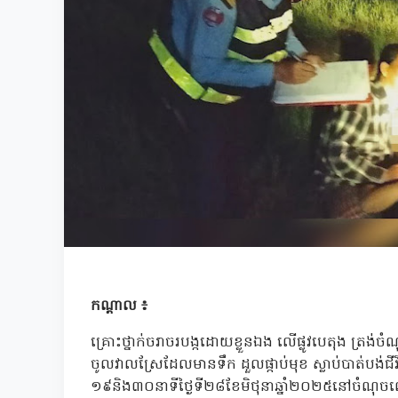
កណ្តាល ៖
គ្រោះថ្នាក់ចរាចរបង្កដោយខ្លួនឯង លើផ្លូវបេតុង ត្រង់
ចូលវាលស្រែដែលមានទឹក ដួលផ្កាប់មុខ ស្លាប់បាត់ប
១៩និង៣០នាទីថ្ងៃទី២៨ខែមិថុនាឆ្នាំ២០២៥នៅចំណុចលើផ្លូ