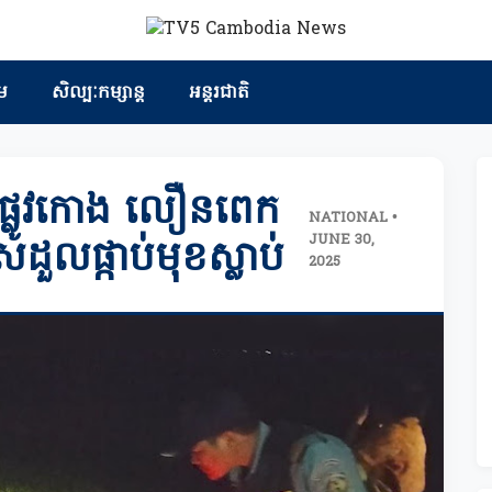
ម
សិល្បៈកម្សាន្ត
អន្តរជាតិ
ុចផ្លូវកោង លឿនពេក
NATIONAL •
JUNE 30,
រែដួលផ្កាប់មុខស្លាប់
2025