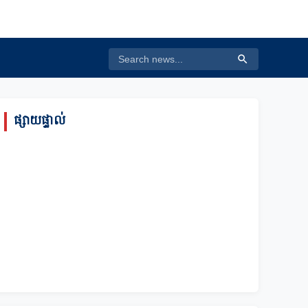
ផ្សាយផ្ទាល់