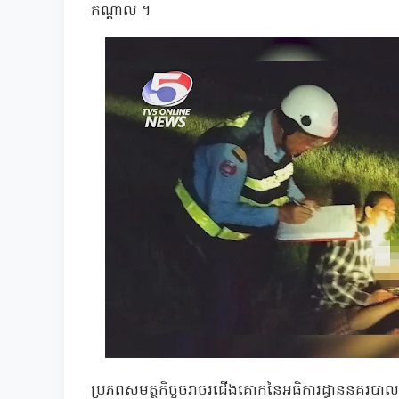
កណ្តាល ។
ប្រភពសមត្ថកិច្ចចរាចរជើងគោកនៃអធិការដ្ធាននគរបា