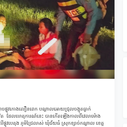
ចំណុចផ្លូវកោងលឿនពេក បណ្តាលអោយជ្រុលចង្កូតធ្លាក់
ង់ជីវិត ដែលហេតុការណ៍នេះ បានកើតឡើងកាលពីវេលាម៉ោង
វបេតុង ភូមិជ្រៃលាស់ ឃុំជ័យធំ ស្រុកខ្សាច់កណ្តាល ខេត្ត