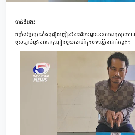
បាត់ដំបង៖
កម្លាំងផ្នែកប្រឆាំងគ្រឿងញៀននៃអធិការដ្ឋាននគរបាលស្រុកបាណ
ខុសច្បាប់នូវសារធាតុញៀនមួយករណីក្នុងបទល្មើសជាក់ស្តែង។