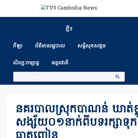
ថ្មីៗ
កីឡា
ព័ត៏មានរដ្ឋបាល
សន្តិសុខសង្គម
សិល្បៈកម្សាន្ត
អន្តរជាតិ
នគរបាលស្រុកបាណន់ ឃាត់ខ្
សង្ស័យ០១នាក់ពីបទរក្សាទុ
ធាតុញៀន