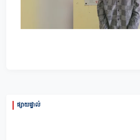
ផ្សាយផ្ទាល់