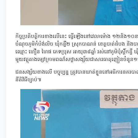
កិច្ចប្រតិបត្តិការខាងលើនេះ ធ្វើឡើងនៅវេលាម៉ោង ១២និង១០នា
ចំណុចភូមិកំប៉ង់លិច ឃុំកន្ទឺ២ ស្រុកបាណន់ ខេត្តបាត់ដំបង និង
ឈ្មោះ ហឿន ហៃផ ភេទប្រុស អាយុ៣៨ឆ្នាំ រស់នៅភូមិប៉ុស្តិ៍កន្ទឺ ឃ
មួយវត្ថុតាងម្សៅក្រាមពណ៌សថ្លាសង្ស័យជាសារធាតុញៀនចំនួ
ជនសង្ស័យខាងលើ បច្ចុប្បន្ន ត្រូវបានឃាត់ខ្លួននៅអធិការនគរប
នីតិវិធីច្បាប់៕