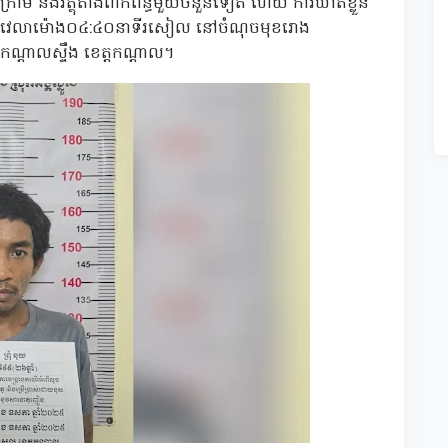
 ៤ក្រាម និងវត្ថុតាងពាក់ព័ន្ធមួយចំនួនទៀត ហើយ ការឃាត់ខ្លួន
ំ២០២៥ វេលាម៉ោង០៤:៤០នាទីរសៀល នៅចំណុចមុខរោង
ុកកណ្ដាលស្ទឹង ខេត្តកណ្ដាល។