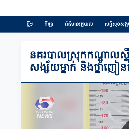
ថ្មីៗ
កីឡា
ព័ត៏មានរដ្ឋបាល
សន្តិសុខសង្គ
នគរបាលស្រុកកណ្ដាលស្ទឹ
សង្ស័យម្នាក់ និងថ្នាំញៀន