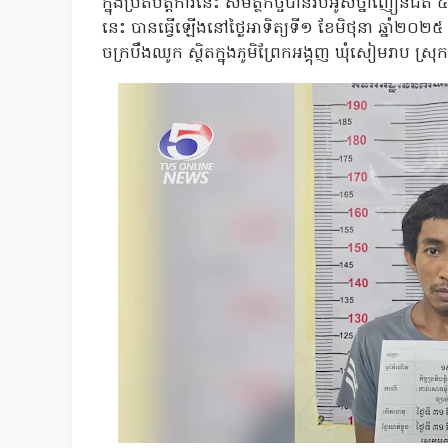
ក្នុងប្រតិបត្តិការនេះ សមត្ថកិច្ចបានរឹបអូសថ្នាំញៀនជិត
នេះ បានធ្វើឡើងនៅថ្ងៃអាទិត្យទី១ ខែមិថុនា ឆ្នា
ចក្របឹងឈូក ស្ថិតក្នុងភូមិព្រែកអង្គុញ ឃុំសៀមរាប ស្រ