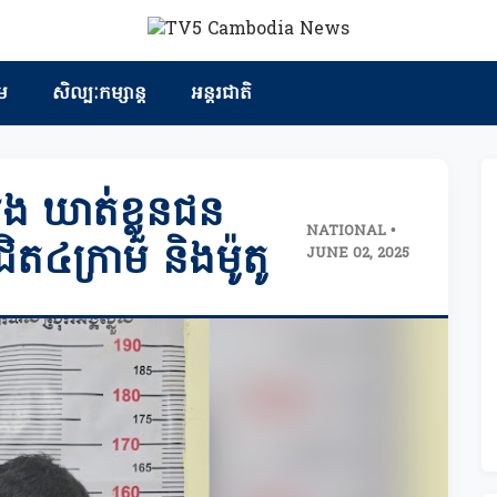
ម
សិល្បៈកម្សាន្ត
អន្តរជាតិ
ង ឃាត់ខ្លួនជន
NATIONAL •
ជិត៤ក្រាម និងម៉ូតូ
JUNE 02, 2025