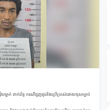
យម្នាក់ ពាក់ព័ន្ធ ករណីជួញដូរនិងប្រើប្រាស់ដោយខុសច្បាប់