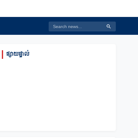
ផ្សាយផ្ទាល់