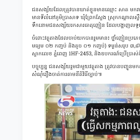
ជនសង្ស័យដែលត្រូវបានឃាត់ខ្លួនមានឈ្មោះ សាត មករា ភ
មានទីលំនៅភូមិប្រាសាទ ឃុំព្រែកស្លែង ស្រុកកណ្ដាលស្ទឹង
ទឹកនោមជនសង្ស័យរកសារធាតុញៀន ដែលបង្ហាញលទ្ធផល
ចំពោះវត្ថុតាងដែលចាប់យកបានរួមមាន៖ ថ្នាំញៀនប្រភេទម
មធ្យម ០២ កញ្ចប់ និងតូច ០១ កញ្ចប់) ទម្ងន់សរុប ៣,
ស្លាកលេខ ភ្នំពេញ 1HF-2453, និងឧបករណ៍ប្រើប្រាស់និ
បច្ចុប្បន្ន ជនសង្ស័យរួមជាមួយវត្ថុតាង ត្រូវបានបញ្ជូ
សំណុំរឿងចាត់ការតាមនីតិវិធីច្បាប់៕