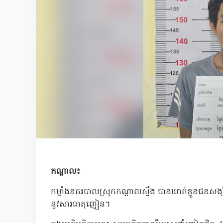
កណ្ដាល៖
កម្លាំងនគរបាលស្រុកកណ្ដាលស្ទឹង បានឃាត់ខ្លួនជនសង្ស័
នូវសារធាតុញៀន។