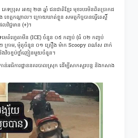
េទប្រុស អាយុ ២៣ ឆ្នាំ ជនជាតិខ្មែរ មុខរបរមិនពិតប្រាកដ
 ខេត្តកណ្ដាល។ ក្រោយឃាត់ខ្លួន សមត្ថកិច្ចបានធ្វើតេស្តិ៍
វិជ្ជមាន (+)។
េតំហ្វេតាមីន (ICE) ចំនួន ០៥ កញ្ចប់ (ធំ ០២ កញ្ចប់
៨២ ក្រាម, ម៉ូតូចំនួន ០១ គ្រឿង ម៉ាក Scoopy ពណ៌ស ពាក់
ងវិចខ្ចប់ថ្នាំញៀនមួយចំនួន។
នមកកាន់អធិការដ្ឋាននគរបាលស្រុក ដើម្បីសាកសួរបន្ត និងកសាង