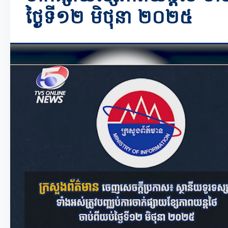
ថ្ងៃទី១២ មិថុនា ២០២៥