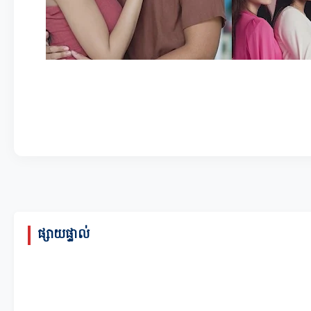
ផ្សាយផ្ទាល់