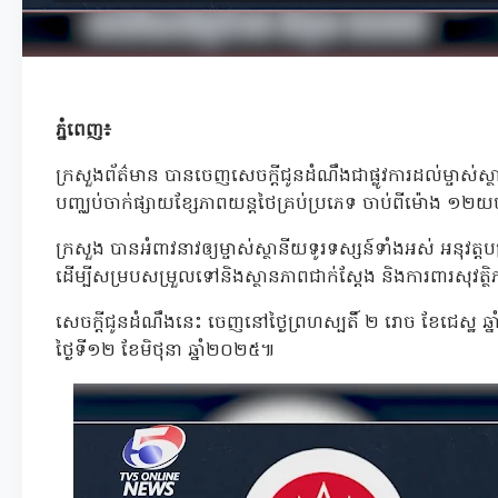
ភ្នំពេញ៖
ក្រសួងព័ត៌មាន បានចេញសេចក្ដីជូនដំណឹងជាផ្លូវការដល់ម្ចាស់ស្ថ
បញ្ឈប់ចាក់ផ្សាយខ្សែភាពយន្តថៃគ្រប់ប្រភេទ ចាប់ពីម៉ោង ១២យប
ក្រសួង បានអំពាវនាវឲ្យម្ចាស់ស្ថានីយទូរទស្សន៍ទាំងអស់ អនុវត្
ដើម្បីសម្របសម្រួលទៅនិងស្ថានភាពជាក់ស្តែង និងការពារសុវត្ថ
សេចក្ដីជូនដំណឹងនេះ ចេញនៅថ្ងៃព្រហស្បតិ៍ ២ រោច ខែជេស្ឋ ឆ្ន
ថ្ងៃទី១២ ខែមិថុនា ឆ្នាំ២០២៥៕