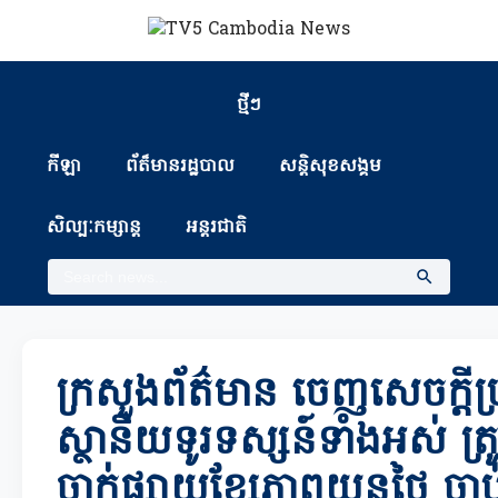
ថ្មីៗ
កីឡា
ព័ត៏មានរដ្ឋបាល
សន្តិសុខសង្គម
សិល្បៈកម្សាន្ត
អន្តរជាតិ
ក្រសួងព័ត៌មាន ចេញសេចក្តី
ស្ថានីយទូរទស្សន៍ទាំងអស់ ត្រ
ចាក់ផ្សាយខ្សែភាពយន្តថៃ ចាប