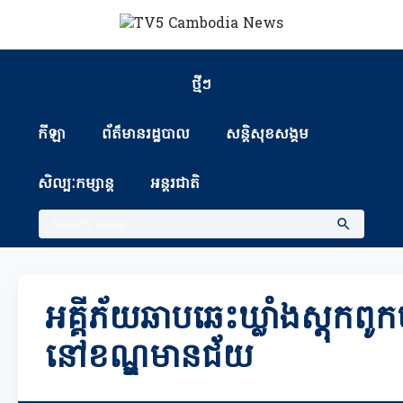
ថ្មីៗ
កីឡា
ព័ត៏មានរដ្ឋបាល
សន្តិសុខសង្គម
សិល្បៈកម្សាន្ត
អន្តរជាតិ
អគ្គីភ័យឆាបឆេះឃ្លាំងស្តុកពូ
នៅខណ្ឌមានជ័យ