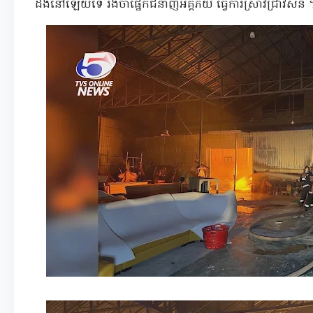
ដឹងនៅឡេីយទេ រងចាំផ្នែកជំនាញអគ្គីភ័យ ធ្វេីការស្រាវជ្រាវសិន