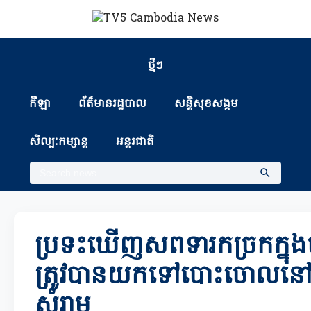
ថ្មីៗ
កីឡា
ព័ត៏មានរដ្ឋបាល
សន្តិសុខសង្គម
សិល្បៈកម្សាន្ត
អន្តរជាតិ
ប្រទះឃើញសពទារកច្រកក្នុងថង់
ត្រូវបានយកទៅបោះចោលនៅក្
សំរាម