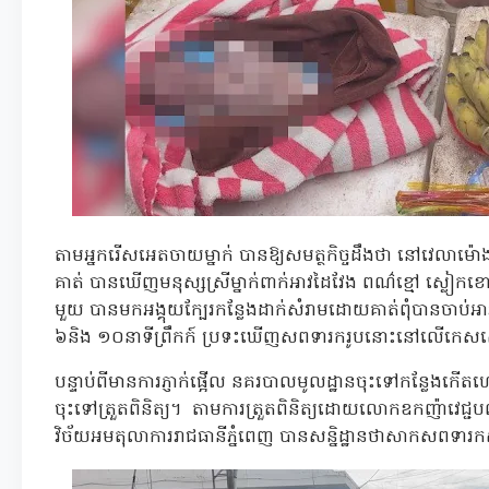
តាមអ្នករើសអេតចាយម្នាក់ បានឱ្យសមត្ថកិច្ចដឹងថា នៅវេលាម៉ោង៤
គាត់ បានឃើញមនុស្សស្រីម្នាក់ពាក់អាវដៃវែង ពណ៌ខ្មៅ ស្លៀក
មួយ បានមកអង្គុយក្បែរកន្លែងដាក់សំរាមដោយគាត់ពុំបានចាប
៦និង ១០នាទីព្រឹកក៍ ប្រទះឃើញសពទារករូបនោះនៅលើកេសស្ន
បន្ទាប់ពីមានការភ្ញាក់ផ្អើល នគរបាលមូលដ្ឋានចុះទៅកន្លែងកើ
ចុះទៅត្រួតពិនិត្យ។ តាមការត្រួតពិនិត្យដោយលោកឧកញ៉ាវេជ្ជបណ្
វិច័យអមតុលាការរាជធានីភ្នំពេញ បានសន្និដ្ឋានថាសាកសពទារកស