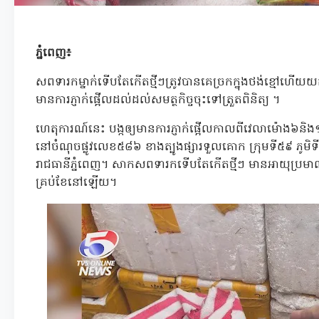
ភ្នំពេញ៖
សពទារកម្នាក់ទើបតែកើតថ្មីៗត្រូវបានគេច្រកក្នុងថង់ខ្មៅហើ
មានការភ្ញាក់ផ្អើលដល់ដល់សមត្ថកិច្ចចុះទៅត្រួតពិនិត្យ ។
ហេតុការណ៍នេះ បង្កឲ្យមានការភ្ញាក់ផ្អើលកាលពីវេលាម៉ោង៦និង១
នៅចំណុចផ្លូវលេខ៥៨៦ ខាងត្បូងផ្សារទួលគោក ក្រុមទី៥៩ ភូមិទ
រាជធានីភ្នំពេញ។ សាកសពទារកទើបតែកើតថ្មីៗ មានអាយុប្រមា
គ្រប់ខែនៅឡើយ។