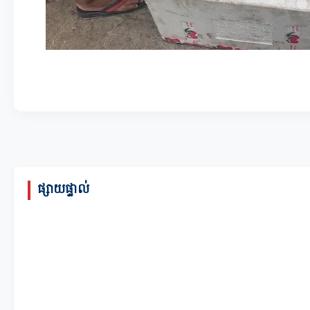
ផ្សាយផ្ទាល់